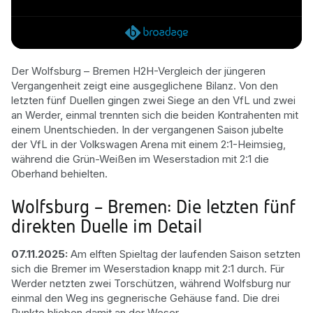
Der Wolfsburg – Bremen H2H-Vergleich der jüngeren
Vergangenheit zeigt eine ausgeglichene Bilanz. Von den
letzten fünf Duellen gingen zwei Siege an den VfL und zwei
an Werder, einmal trennten sich die beiden Kontrahenten mit
einem Unentschieden. In der vergangenen Saison jubelte
der VfL in der Volkswagen Arena mit einem 2:1-Heimsieg,
während die Grün-Weißen im Weserstadion mit 2:1 die
Oberhand behielten.
Wolfsburg – Bremen: Die letzten fünf
direkten Duelle im Detail
07.11.2025:
Am elften Spieltag der laufenden Saison setzten
sich die Bremer im Weserstadion knapp mit 2:1 durch. Für
Werder netzten zwei Torschützen, während Wolfsburg nur
einmal den Weg ins gegnerische Gehäuse fand. Die drei
Punkte blieben damit an der Weser.