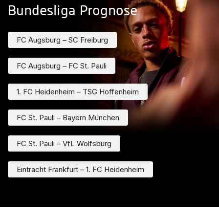
Bundesliga Prognose
FC Augsburg – SC Freiburg
FC Augsburg – FC St. Pauli
1. FC Heidenheim – TSG Hoffenheim
FC St. Pauli – Bayern München
FC St. Pauli – VfL Wolfsburg
Eintracht Frankfurt – 1. FC Heidenheim