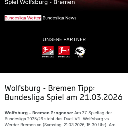
Spiel Wolfsburg - Bremen
Bundesliga Wetten
Bundesliga News
UNSERE PARTNER
Wolfsburg - Bremen Tipp:
Bundesliga Spiel am 21.03.2026
Wolfsburg – Bremen Prognose:
Am 27. Spieltag der
Bundesliga 2025/26 steht das Duell VfL Wolfsburg vs.
Werder Bremen an (Samstag, 21.03.2026, 15.30 Uhr). Am