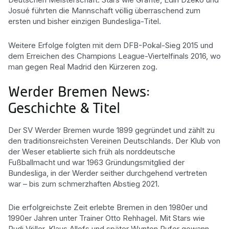
Josué führten die Mannschaft völlig überraschend zum
ersten und bisher einzigen Bundesliga-Titel.
Weitere Erfolge folgten mit dem DFB-Pokal-Sieg 2015 und
dem Erreichen des Champions League-Viertelfinals 2016, wo
man gegen Real Madrid den Kürzeren zog.
Werder Bremen News:
Geschichte & Titel
Der SV Werder Bremen wurde 1899 gegründet und zählt zu
den traditionsreichsten Vereinen Deutschlands. Der Klub von
der Weser etablierte sich früh als norddeutsche
Fußballmacht und war 1963 Gründungsmitglied der
Bundesliga, in der Werder seither durchgehend vertreten
war – bis zum schmerzhaften Abstieg 2021.
Die erfolgreichste Zeit erlebte Bremen in den 1980er und
1990er Jahren unter Trainer Otto Rehhagel. Mit Stars wie
Rudi Völler, Klaus Allofs und später Wynton Rufer gewann