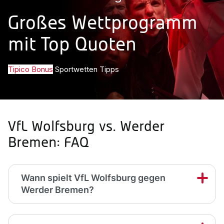
Großes Wettprogramm
mit Top Quoten
Tipico Bonus
Sportwetten Tipps
VfL Wolfsburg vs. Werder
Bremen: FAQ
Wann spielt VfL Wolfsburg gegen
Werder Bremen?