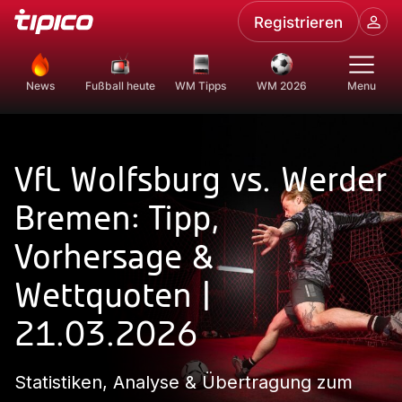
Registrieren
News
Fußball heute
WM Tipps
WM 2026
Menu
VfL Wolfsburg vs. Werder
Bremen: Tipp,
Vorhersage &
Wettquoten |
21.03.2026
Statistiken, Analyse & Übertragung zum