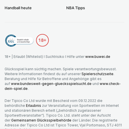
Handball heute
NBA Tipps
18+ | Erlaubt (Whitelist) I Suchtrisiko I Hilfe unter
www.buwei.de
Glücksspiel kann süchtig machen. Spiele verantwortungsbewusst.
Weitere Informationen findest du auf unserer
Spielerschutzseite
.
Beratung und Hilfe für Betroffene und Angehörige gibt es
auf
www.bundesweit-gegen-gluecksspielsucht.de
und
www.check-
dein-spiel.de
.
Der Tipico Co Ltd wurde mit Bescheid vom 09.12.2022 die
behördliche
Erlaubnis
zur Veranstaltung von Sportwetten im Internet
und stationären Bereich erteilt („behördlich zugelassener
Sportwettveranstalter“). Tipico Co. Ltd. steht unter der Aufsicht
der
Gemeinsamen Glücksspielbehörde
der Länder. Die registrierte
Adresse der Tipico Co Ltd ist Tipico Tower, Vjal Portomaso, STJ 4011