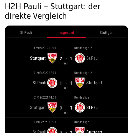
H2H Pauli – Stuttgart: der
direkte Vergleich
St.Pauli
Insgesamt
Stuttgart
17/08/2019 11:00
Bundesliga 2
Stuttgart
2
1
St.Pauli
-
0-1
01/02/2020 12:00
Bundesliga 2
St.Pauli
1
1
Stuttgart
-
0-0
21/12/2024 14:30
Bundesliga
Stuttgart
0
1
St.Pauli
-
0-1
03/05/2025 13:30
Bundesliga
St.Pauli
0
1
Stuttgart
-