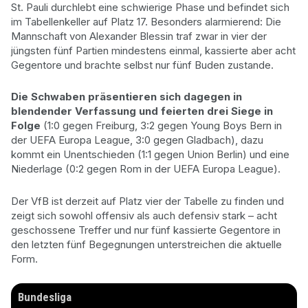
St. Pauli durchlebt eine schwierige Phase und befindet sich
im Tabellenkeller auf Platz 17. Besonders alarmierend: Die
Mannschaft von Alexander Blessin traf zwar in vier der
jüngsten fünf Partien mindestens einmal, kassierte aber acht
Gegentore und brachte selbst nur fünf Buden zustande.
Die Schwaben präsentieren sich dagegen in
blendender Verfassung und feierten drei Siege in
Folge
(1:0 gegen Freiburg, 3:2 gegen Young Boys Bern in
der UEFA Europa League, 3:0 gegen Gladbach), dazu
kommt ein Unentschieden (1:1 gegen Union Berlin) und eine
Niederlage (0:2 gegen Rom in der UEFA Europa League).
Der VfB ist derzeit auf Platz vier der Tabelle zu finden und
zeigt sich sowohl offensiv als auch defensiv stark – acht
geschossene Treffer und nur fünf kassierte Gegentore in
den letzten fünf Begegnungen unterstreichen die aktuelle
Form.
Bundesliga