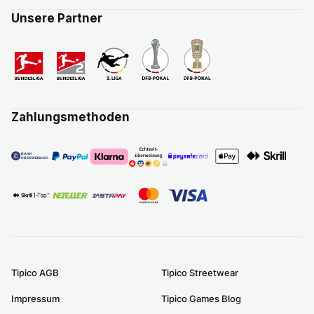
Unsere Partner
Zahlungsmethoden
Tipico AGB
Tipico Streetwear
Impressum
Tipico Games Blog