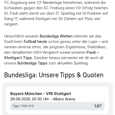
FC Augsburg eine 1:2-Niederlage hinnehmen, während die
Schwaben gegen den SC Freiburg einen 1:0-Erfolg feierten.
St. Pauli steht damit vor dem 21. Spieltag mit 14 Punkten auf
Rang 17, während Stuttgart mit 39 Zählern auf Platz vier
rangiert.
Hinsichtlich unserer
Bundesliga Wetten
nehmen wir das
Duell beim
Fußball heute
schon genau unter die Lupe – und
nennen diverse Infos, die jüngsten Ergebnisse, Statistiken,
den detaillierten H2H-Vergleich sowie unseren
Pauli –
Stuttgart Tipp
. Darüber hinaus servieren wir dir auch all
unsere
Bundesliga Tipps
zum aktuellen Spieltag.
Bundesliga: Unsere Tipps & Quoten
Bayern München - VfB Stuttgart
28.08.2026, 20:30 Uhr - Allianz Arena
1,67
Tipp 1 (HC 0:1)