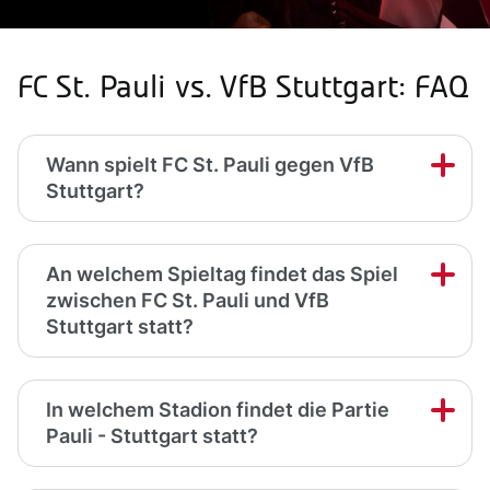
FC St. Pauli vs. VfB Stuttgart: FAQ
Wann spielt FC St. Pauli gegen VfB
Stuttgart?
An welchem Spieltag findet das Spiel
zwischen FC St. Pauli und VfB
Stuttgart statt?
In welchem Stadion findet die Partie
Pauli - Stuttgart statt?