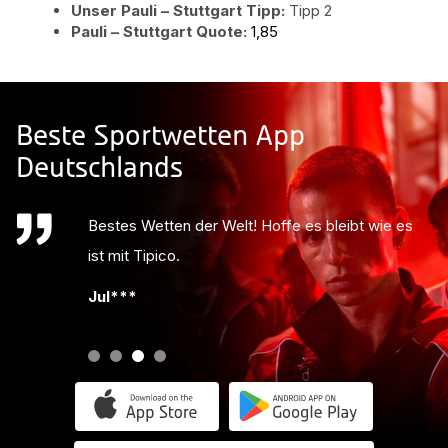
Unser Pauli – Stuttgart Tipp:
Tipp 2
Pauli – Stuttgart Quote:
1,85
Beste Sportwetten App
Deutschlands
Bestes Wetten der Welt! Hoffe es bleibt wie es
ist mit Tipico.
Jul***