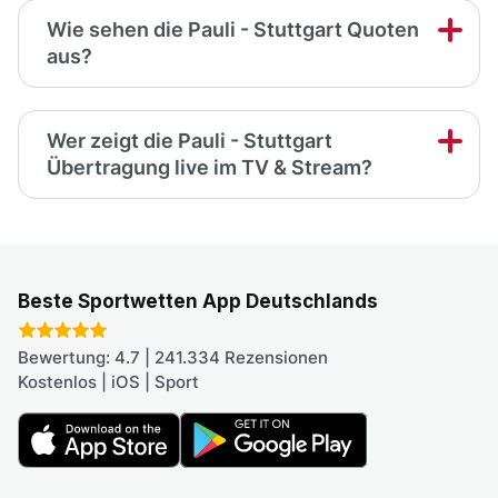
Wie sehen die Pauli - Stuttgart Quoten
aus?
Wer zeigt die Pauli - Stuttgart
Übertragung live im TV & Stream?
Beste Sportwetten App Deutschlands
Bewertung: 4.7 | 241.334 Rezensionen
Kostenlos | iOS | Sport