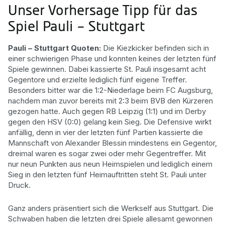
Unser Vorhersage Tipp für das
Spiel Pauli – Stuttgart
Pauli – Stuttgart Quoten:
Die Kiezkicker befinden sich in
einer schwierigen Phase und konnten keines der letzten fünf
Spiele gewinnen. Dabei kassierte St. Pauli insgesamt acht
Gegentore und erzielte lediglich fünf eigene Treffer.
Besonders bitter war die 1:2-Niederlage beim FC Augsburg,
nachdem man zuvor bereits mit 2:3 beim BVB den Kürzeren
gezogen hatte. Auch gegen RB Leipzig (1:1) und im Derby
gegen den HSV (0:0) gelang kein Sieg. Die Defensive wirkt
anfällig, denn in vier der letzten fünf Partien kassierte die
Mannschaft von Alexander Blessin mindestens ein Gegentor,
dreimal waren es sogar zwei oder mehr Gegentreffer. Mit
nur neun Punkten aus neun Heimspielen und lediglich einem
Sieg in den letzten fünf Heimauftritten steht St. Pauli unter
Druck.
Ganz anders präsentiert sich die Werkself aus Stuttgart. Die
Schwaben haben die letzten drei Spiele allesamt gewonnen