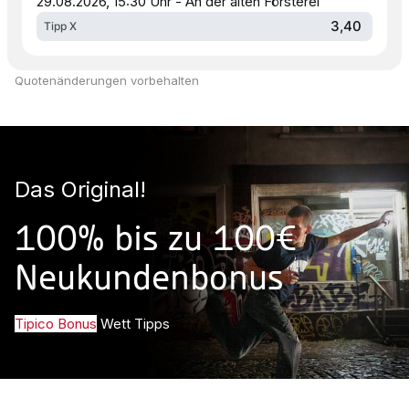
29.08.2026, 15:30 Uhr - An der alten Försterei
3,40
Tipp X
Quotenänderungen vorbehalten
Das Original!
100% bis zu 100€
Neukundenbonus
Tipico Bonus
Wett Tipps