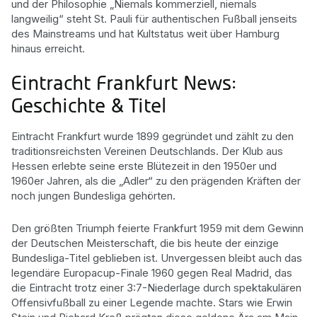
und der Philosophie „Niemals kommerziell, niemals
langweilig“ steht St. Pauli für authentischen Fußball jenseits
des Mainstreams und hat Kultstatus weit über Hamburg
hinaus erreicht.
Eintracht Frankfurt News:
Geschichte & Titel
Eintracht Frankfurt wurde 1899 gegründet und zählt zu den
traditionsreichsten Vereinen Deutschlands. Der Klub aus
Hessen erlebte seine erste Blütezeit in den 1950er und
1960er Jahren, als die „Adler“ zu den prägenden Kräften der
noch jungen Bundesliga gehörten.
Den größten Triumph feierte Frankfurt 1959 mit dem Gewinn
der Deutschen Meisterschaft, die bis heute der einzige
Bundesliga-Titel geblieben ist. Unvergessen bleibt auch das
legendäre Europacup-Finale 1960 gegen Real Madrid, das
die Eintracht trotz einer 3:7-Niederlage durch spektakulären
Offensivfußball zu einer Legende machte. Stars wie Erwin