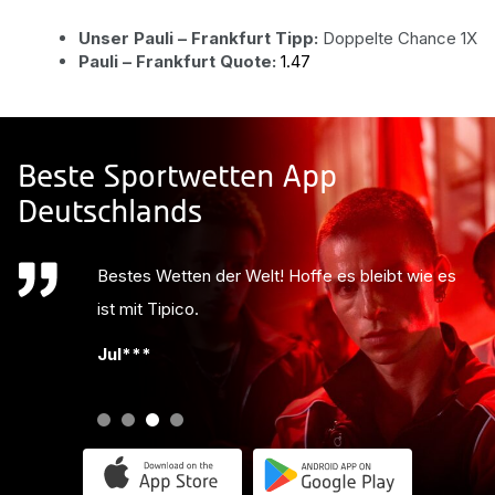
Unser Pauli – Frankfurt Tipp:
Doppelte Chance 1X
Pauli – Frankfurt Quote:
1.47
Beste Sportwetten App
Deutschlands
Bestes Wetten der Welt! Hoffe es bleibt wie es
ist mit Tipico.
Jul***