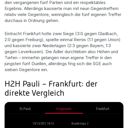
den vergangenen fünf Partien sind ein respektables
Ergebnis. Allerdings kassierte man mit neun Gegentreffern
relativ viele Gegentore, wenngleich die fünf eigenen Treffer
durchaus in Ordnung gehen.
Eintracht Frankfurt holte zwei Siege (3:0 gegen Gladbach,
2:0 gegen Freiburg), spielte einmal Remis (1:1 gegen Union)
und kassierte zwei Niederlagen (2:3 gegen Bayern, 1:3
gegen Leverkusen). Die Adler durchleben also Höhen und
Tiefen – immerhin gelangen neun eigene Treffer in den
jüngsten fünf Duellen, allerdings fing sich die SGE auch
sieben Gegentore ein.
H2H Pauli – Frankfurt: der
direkte Vergleich
St.Pauli
Insgesamt
Frankfurt
19/12/2011 18:15
Bundesliga 2