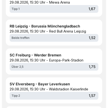
29.08.2026, 15:30 Uhr - Mewa Arena
1,67
Tipp 1
RB Leipzig - Borussia Mönchengladbach
29.08.2026, 15:30 Uhr - Red Bull Arena Leipzig
1,52
Beide treffen
SC Freiburg - Werder Bremen
29.08.2026, 15:30 Uhr - Europa-Park-Stadion
1,75
Über 2,5
SV Elversberg - Bayer Leverkusen
29.08.2026, 15:30 Uhr - Waldstadion Kaiserlinde
1,57
Tipp 2