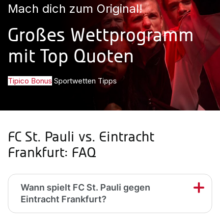
Mach dich zum Original!
Großes Wettprogramm
mit Top Quoten
Tipico Bonus
Sportwetten Tipps
FC St. Pauli vs. Eintracht
Frankfurt: FAQ
Wann spielt FC St. Pauli gegen
Eintracht Frankfurt?