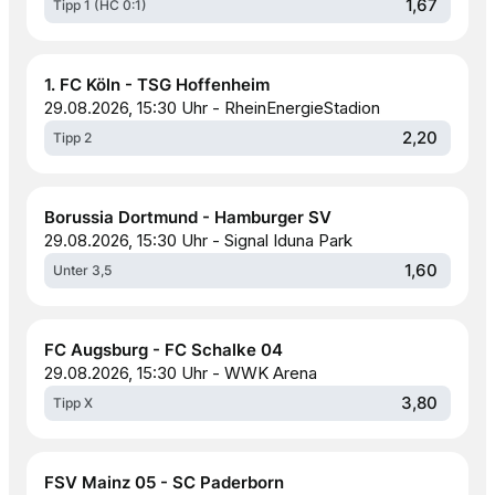
1,67
Tipp 1 (HC 0:1)
1. FC Köln - TSG Hoffenheim
29.08.2026, 15:30 Uhr - RheinEnergieStadion
2,20
Tipp 2
Borussia Dortmund - Hamburger SV
29.08.2026, 15:30 Uhr - Signal Iduna Park
1,60
Unter 3,5
FC Augsburg - FC Schalke 04
29.08.2026, 15:30 Uhr - WWK Arena
3,80
Tipp X
FSV Mainz 05 - SC Paderborn