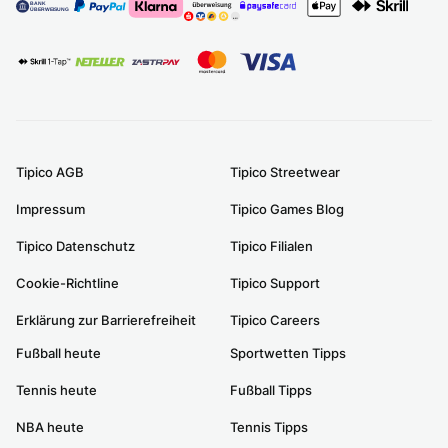
Tipico AGB
Tipico Streetwear
Impressum
Tipico Games Blog
Tipico Datenschutz
Tipico Filialen
Cookie-Richtline
Tipico Support
Erklärung zur Barrierefreiheit
Tipico Careers
Fußball heute
Sportwetten Tipps
Tennis heute
Fußball Tipps
NBA heute
Tennis Tipps