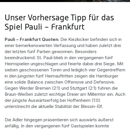
Unser Vorhersage Tipp für das
Spiel Pauli – Frankfurt
Pauli – Frankfurt Quoten:
Die Kiezkicker befinden sich in
einer bemerkenswerten Verfassung und haben zuletzt drei
der letzten fünf Partien gewonnen. Besonders
beeindruckend: St. Pauli blieb in den vergangenen fünf
Heimspielen ungeschlagen und feierte dabei drei Siege. Mit
sieben geschossenen Toren und lediglich vier Gegentreffern
in den jüngsten fünf Heimauftritten zeigen die Hamburger
eine solide Balance zwischen Offensive und Defensive.
Gegen Werder Bremen (2:1) und Stuttgart (2:1) fuhren die
Braun-Weißen zuletzt wichtige Dreier am Millerntor ein. Auch
der jüngste Auswärtserfolg bei Hoffenheim (1:0)
unterstreicht die aktuelle Stabilität der Blessin-Elf.
Die Adler hingegen präsentieren sich auswärts äußerst
anfällig. In den vergangenen fünf Gastspielen konnte