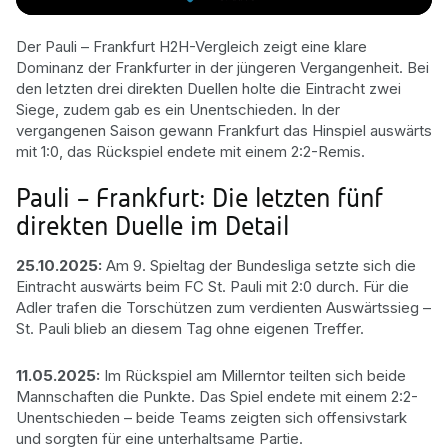
Der Pauli – Frankfurt H2H-Vergleich zeigt eine klare
Dominanz der Frankfurter in der jüngeren Vergangenheit. Bei
den letzten drei direkten Duellen holte die Eintracht zwei
Siege, zudem gab es ein Unentschieden. In der
vergangenen Saison gewann Frankfurt das Hinspiel auswärts
mit 1:0, das Rückspiel endete mit einem 2:2-Remis.
Pauli – Frankfurt: Die letzten fünf
direkten Duelle im Detail
25.10.2025:
Am 9. Spieltag der Bundesliga setzte sich die
Eintracht auswärts beim FC St. Pauli mit 2:0 durch. Für die
Adler trafen die Torschützen zum verdienten Auswärtssieg –
St. Pauli blieb an diesem Tag ohne eigenen Treffer.
11.05.2025:
Im Rückspiel am Millerntor teilten sich beide
Mannschaften die Punkte. Das Spiel endete mit einem 2:2-
Unentschieden – beide Teams zeigten sich offensivstark
und sorgten für eine unterhaltsame Partie.