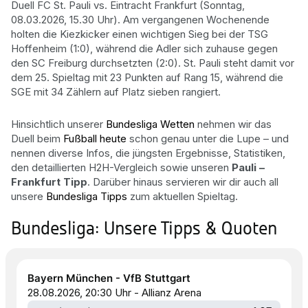
Duell FC St. Pauli vs. Eintracht Frankfurt (Sonntag,
08.03.2026, 15.30 Uhr). Am vergangenen Wochenende
holten die Kiezkicker einen wichtigen Sieg bei der TSG
Hoffenheim (1:0), während die Adler sich zuhause gegen
den SC Freiburg durchsetzten (2:0). St. Pauli steht damit vor
dem 25. Spieltag mit 23 Punkten auf Rang 15, während die
SGE mit 34 Zählern auf Platz sieben rangiert.
Hinsichtlich unserer
Bundesliga Wetten
nehmen wir das
Duell beim
Fußball heute
schon genau unter die Lupe – und
nennen diverse Infos, die jüngsten Ergebnisse, Statistiken,
den detaillierten H2H-Vergleich sowie unseren
Pauli –
Frankfurt Tipp
. Darüber hinaus servieren wir dir auch all
unsere
Bundesliga Tipps
zum aktuellen Spieltag.
Bundesliga: Unsere Tipps & Quoten
Bayern München - VfB Stuttgart
28.08.2026, 20:30 Uhr - Allianz Arena