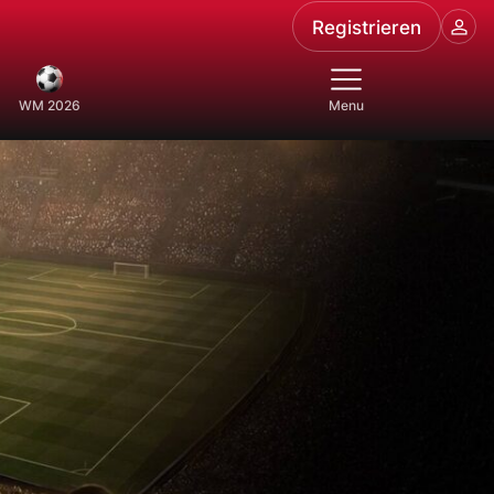
Registrieren
WM 2026
Menu