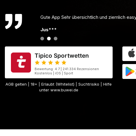
Bestes Wetten der Welt! Hoffe es bleibt wie es
Jul***
Tipico Sportwetten
Bewertung: 4.7 | 241.334 Rezensionen
Kostenlos | iOS | Sport
AGB gelten
| 18+ | Erlaubt (Whitelist) | Suchtrisiko | Hilfe
unter www.buwei.de