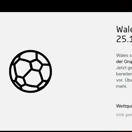
Wal
25.
Wales s
der Gru
Jetzt g
bereite
vor. Üb
mehr.
Wettqu
AGB gel