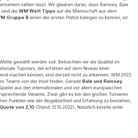
seitern zählen lässt. Wir glauben daran, dass Ramsey, Bale
 sind die
WM Wett Tipps
auf die Mannschaft aus dem
M Gruppe B
einen der ersten Plätze belegen zu können, ist
ette gewählt werden soll. Betrachten wir die Qualität im
ationale Topstars, die erfahren auf dem Niveau einer
hend machen können, sind derzeit nicht zu erkennen. WM 2022
des Teams von der Insel finden. Gerade
Bale und Ramsey
 Spieler aus den internationalen und vor allem europäischen
versprechende Variante. Zwar gibt es bei den großen Turnieren
chen Punkten wie der Abgeklärtheit und Erfahrung zu bestehen,
 Quote von 2,10
(Stand: 12.10.2022). Natürlich könnte unter