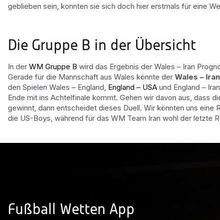
geblieben sein, konnten sie sich doch hier erstmals für eine Wel
Die Gruppe B in der Übersicht
In der
WM Gruppe B
wird das Ergebnis der Wales – Iran Progno
Gerade für die Mannschaft aus Wales könnte der
Wales – Ira
den Spielen Wales – England,
England – USA
und England – Iran
Ende mit ins Achtelfinale kommt. Gehen wir davon aus, dass d
gewinnt, dann entscheidet dieses Duell. Wir könnten uns eine Re
die US-Boys, während für das WM Team Iran wohl der letzte Ran
Fußball Wetten App