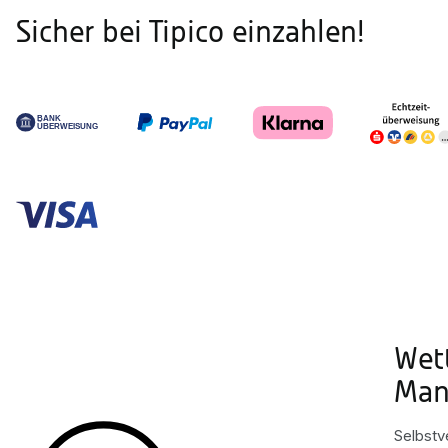
Sicher bei Tipico einzahlen!
Wett
Man
Selbstv