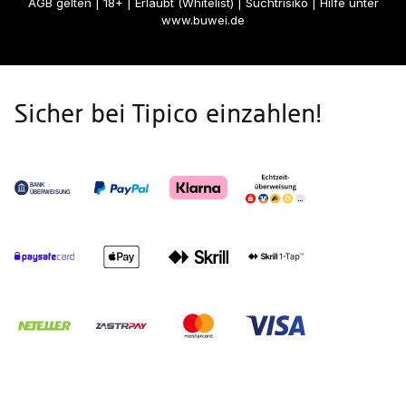
AGB gelten
| 18+ | Erlaubt (Whitelist) | Suchtrisiko | Hilfe unter
www.buwei.de
Sicher bei Tipico einzahlen!