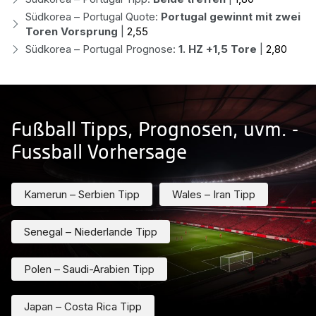
Südkorea – Portugal Quote:
Portugal gewinnt mit zwei
Toren Vorsprung
|
2,55
Südkorea – Portugal Prognose:
1. HZ +1,5 Tore
|
2,80
Fußball Tipps, Prognosen, uvm. -
Fussball Vorhersage
Kamerun – Serbien Tipp
Wales – Iran Tipp
Senegal – Niederlande Tipp
Polen – Saudi-Arabien Tipp
Japan – Costa Rica Tipp