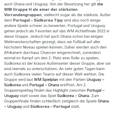
auch Ghana und Uruguay. Von der Besetzung her gilt
die
WM Gruppe H als einer der stärksten
Vorrundengruppen
, vielleicht sogar als die stärkste. Außer
dem
Portugal – Südkorea Tipp
sind also noch einige
andere Spiele schwer zu bewerten. Portugal und Uruguay
gehen jedoch als Favoriten auf das WM Achtelfinale 2022 in
diese Gruppe. Jedoch hat auch Ghana schon bei einigen
Weltmeisterschaften gezeigt, dass sie Fußball auf aller
höchstem Niveau spielen können. Daher werden auch den
Afrikanern durchaus Chancen eingerechnet, zumindest
einmal im Kampf um den 2. Platz eine Rolle zu spielen.
Südkorea ist der krasse Außenseiter dieser Gruppe, aber sie
sind niemals zu unterschätzen. An sehr guten Tagen kann
auch Südkorea vielen Teams auf dieser Welt wehtun. Die
Gruppe wird laut
WM Spielplan
mit den Partien
Uruguay –
Südkorea
und
Portugal – Ghana
eröffnet. Am 2.
Gruppenspieltag findet das Highlight zwischen
Portugal –
Uruguay
statt sowie das Spiel
Südkorea – Ghana
. Zum
Gruppenfinale finden schließlich zeitgleich die Spiele
Ghana
– Uruguay
und
Südkorea – Portugal
statt.