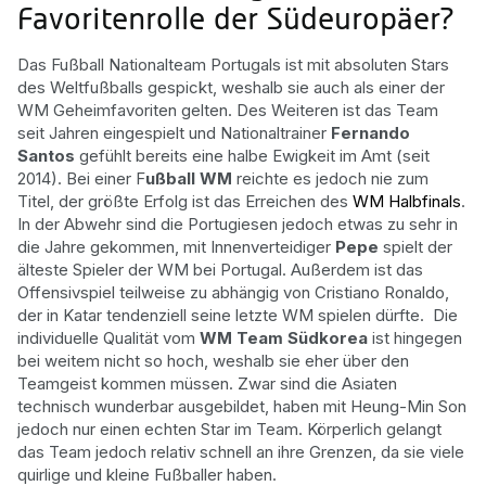
Favoritenrolle der Südeuropäer?
Das Fußball Nationalteam Portugals ist mit absoluten Stars
des Weltfußballs gespickt, weshalb sie auch als einer der
WM Geheimfavoriten gelten. Des Weiteren ist das Team
seit Jahren eingespielt und Nationaltrainer
Fernando
Santos
gefühlt bereits eine halbe Ewigkeit im Amt (seit
2014). Bei einer F
ußball WM
reichte es jedoch nie zum
Titel, der größte Erfolg ist das Erreichen des
WM Halbfinals
.
In der Abwehr sind die Portugiesen jedoch etwas zu sehr in
die Jahre gekommen, mit Innenverteidiger
Pepe
spielt der
älteste Spieler der WM bei Portugal. Außerdem ist das
Offensivspiel teilweise zu abhängig von Cristiano Ronaldo,
der in Katar tendenziell seine letzte WM spielen dürfte. Die
individuelle Qualität vom
WM Team Südkorea
ist hingegen
bei weitem nicht so hoch, weshalb sie eher über den
Teamgeist kommen müssen. Zwar sind die Asiaten
technisch wunderbar ausgebildet, haben mit Heung-Min Son
jedoch nur einen echten Star im Team. Körperlich gelangt
das Team jedoch relativ schnell an ihre Grenzen, da sie viele
quirlige und kleine Fußballer haben.