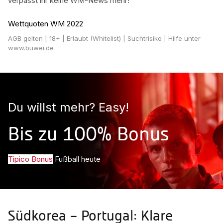
verpasst ihr keine WM-News mehr!
Wettquoten WM 2022
AGB gelten
| 18+ | Erlaubt (Whitelist) | Suchtrisiko | Hilfe unter
www.buwei.de
Du willst mehr? Easy!
Bis zu 100% Bonus
Tipico Bonus
Fußball heute
Südkorea – Portugal: Klare