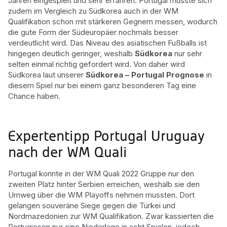
Jahren eingespielt und sehr erfahren. Portugal musste sich
zudem im Vergleich zu Südkorea auch in der WM
Qualifikation schon mit stärkeren Gegnern messen, wodurch
die gute Form der Südeuropäer nochmals besser
verdeutlicht wird. Das Niveau des asiatischen Fußballs ist
hingegen deutlich geringer, weshalb
Südkorea
nur sehr
selten einmal richtig gefordert wird. Von daher wird
Südkorea laut unserer
Südkorea – Portugal Prognose
in
diesem Spiel nur bei einem ganz besonderen Tag eine
Chance haben.
Expertentipp Portugal Uruguay
nach der WM Quali
Portugal konnte in der WM Quali 2022 Gruppe nur den
zweiten Platz hinter Serbien erreichen, weshalb sie den
Umweg über die WM Playoffs nehmen mussten. Dort
gelangen souveräne Siege gegen die Türkei und
Nordmazedonien zur WM Qualifikation. Zwar kassierten die
Portugiesen nur eine Niederlage in acht Spielen, jedoch