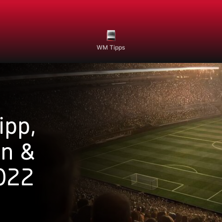
WM Tipps
ipp,
en &
022