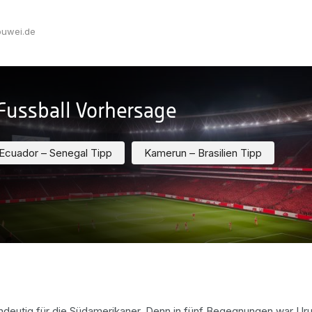
.buwei.de
Fussball Vorhersage
Ecuador – Senegal Tipp
Kamerun – Brasilien Tipp
indeutig für die Südamerikaner. Denn in fünf Begegnungen war Ur