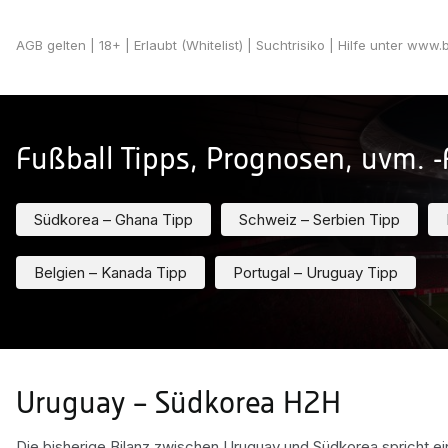
AGB gelten
| 18+ | Erlaubt (Whitelist) | Suchtrisiko | Hilfe unter www
Fußball Tipps, Prognosen, uvm. -
Südkorea – Ghana Tipp
Schweiz – Serbien Tipp
Belgien – Kanada Tipp
Portugal – Uruguay Tipp
Uruguay – Südkorea H2H
Die bisherige Bilanz zwischen Uruguay und Südkorea spricht e