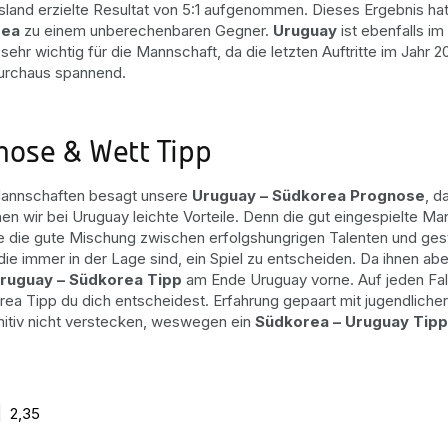
sland erzielte Resultat von 5:1 aufgenommen. Dieses Ergebnis h
rea
zu einem unberechenbaren Gegner.
Uruguay
ist ebenfalls i
 sehr wichtig für die Mannschaft, da die letzten Auftritte im Jahr
urchaus spannend.
nose & Wett Tipp
Mannschaften besagt unsere
Uruguay – Südkorea Prognose
, d
sehen wir bei Uruguay leichte Vorteile. Denn die gut eingespielte 
 die gute Mischung zwischen erfolgshungrigen Talenten und gesta
ie immer in der Lage sind, ein Spiel zu entscheiden. Da ihnen aber
ruguay – Südkorea Tipp
am Ende Uruguay vorne. Auf jeden Fal
a Tipp du dich entscheidest. Erfahrung gepaart mit jugendliche
initiv nicht verstecken, weswegen ein
Südkorea – Uruguay Tipp
|
2,35