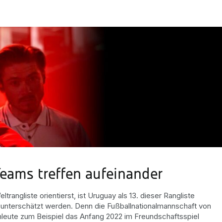
Teams treffen aufeinander
angliste orientierst, ist Uruguay als 13. dieser Rangliste
dir unterschätzt werden. Denn die Fußballnationalmannschaft von
hleute zum Beispiel das Anfang 2022 im Freundschaftsspiel