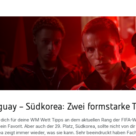
guay – Südkorea: Zwei formstarke 
u dich für deine WM Wett Tipps an dem aktuellen Rang der FIFA-Weltr
dein Favorit. Aber auch der 29. Platz, Südkorea, sollte nicht von 
a zeigt immer wieder, was sie kann. Sehr beeindruckt haben Fac