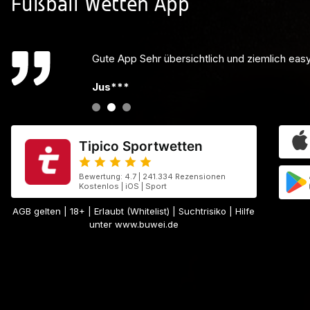
Fußball Wetten App
Bestes Wetten der Welt! Hoffe es bleibt wie es
Jul***
Tipico Sportwetten
Bewertung: 4.7 | 241.334 Rezensionen
Kostenlos | iOS | Sport
AGB gelten
| 18+ | Erlaubt (Whitelist) | Suchtrisiko | Hilfe
unter www.buwei.de