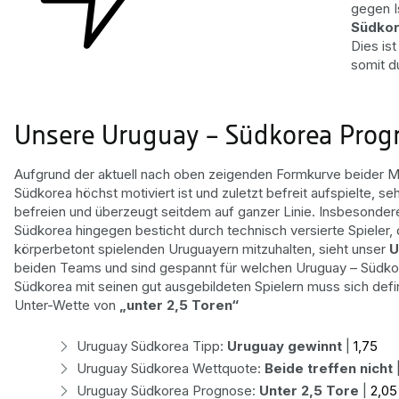
gegen I
Südko
Dies ist
somit d
Unsere Uruguay – Südkorea Prog
Aufgrund der aktuell nach oben zeigenden Formkurve beider 
Südkorea höchst motiviert ist und zuletzt befreit aufspielte, 
befreien und überzeugt seitdem auf ganzer Linie. Insbesondere
Südkorea hingegen besticht durch technisch versierte Spieler, d
körperbetont spielenden Uruguayern mitzuhalten, sieht unser
U
beiden Teams und sind gespannt für welchen Uruguay – Südkore
Südkorea mit seinen gut ausgebildeten Spielern muss sich def
Unter-Wette von
„unter 2,5 Toren“
Uruguay Südkorea Tipp:
Uruguay gewinnt
|
1,75
Uruguay Südkorea Wettquote:
Beide treffen nicht
Uruguay Südkorea Prognose:
Unter 2,5 Tore
|
2,05