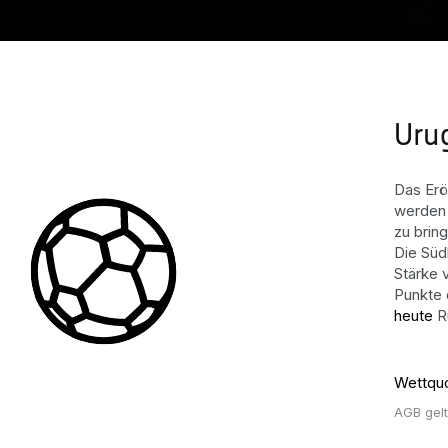
Uru
Das Erö
werden 
zu brin
Die Süd
Stärke 
Punkte 
heute
Ru
Wettqu
AGB gel