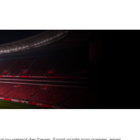
uguay viermal der Sieger. Somit würde man meinen, einen