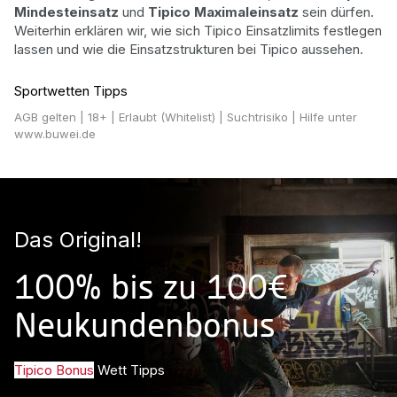
Mindesteinsatz
und
Tipico Maximaleinsatz
sein dürfen.
Weiterhin erklären wir, wie sich Tipico Einsatzlimits festlegen
lassen und wie die Einsatzstrukturen bei Tipico aussehen.
Sportwetten Tipps
AGB gelten
| 18+ | Erlaubt (Whitelist) | Suchtrisiko | Hilfe unter
www.buwei.de
Das Original!
100% bis zu 100€
Neukundenbonus
Tipico Bonus
Wett Tipps