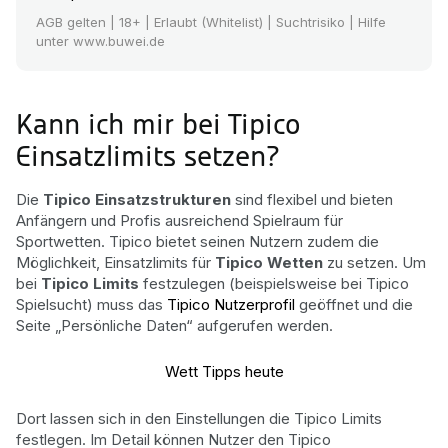
AGB gelten
| 18+ | Erlaubt (Whitelist) | Suchtrisiko | Hilfe
unter www.buwei.de
Kann ich mir bei Tipico
Einsatzlimits setzen?
Die
Tipico Einsatzstrukturen
sind flexibel und bieten
Anfängern und Profis ausreichend Spielraum für
Sportwetten. Tipico bietet seinen Nutzern zudem die
Möglichkeit, Einsatzlimits für
Tipico Wetten
zu setzen. Um
bei
Tipico Limits
festzulegen (beispielsweise bei Tipico
Spielsucht) muss das
Tipico Nutzerprofil
geöffnet und die
Seite „Persönliche Daten“ aufgerufen werden.
Wett Tipps heute
Dort lassen sich in den Einstellungen die Tipico Limits
festlegen. Im Detail können Nutzer den Tipico