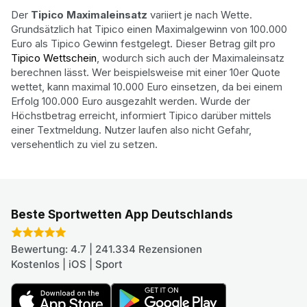
Der
Tipico Maximaleinsatz
variiert je nach Wette.
Grundsätzlich hat Tipico einen Maximalgewinn von 100.000
Euro als Tipico Gewinn festgelegt. Dieser Betrag gilt pro
Tipico Wettschein
, wodurch sich auch der Maximaleinsatz
berechnen lässt. Wer beispielsweise mit einer 10er Quote
wettet, kann maximal 10.000 Euro einsetzen, da bei einem
Erfolg 100.000 Euro ausgezahlt werden. Wurde der
Höchstbetrag erreicht, informiert Tipico darüber mittels
einer Textmeldung. Nutzer laufen also nicht Gefahr,
versehentlich zu viel zu setzen.
Beste Sportwetten App Deutschlands
Bewertung: 4.7 | 241.334 Rezensionen
Kostenlos | iOS | Sport