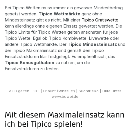
Bei Tipico Wetten muss immer ein gewisser Mindestbetrag
gesetzt werden.
Tipico Wettmärkte
ganz ohne
Mindesteinsatz gibt es nicht. Mit einer
Tipico Gratiswette
kann allerdings ohne eigenen Einsatz gewettet werden. Die
Tipico Limits für Tipico Wetten gelten ansonsten für jede
Tipico Wette. Egal ob Tipico Kombiwette, Livewette oder
andere Tipico Wettmärkte. Der
Tipico Mindesteinsatz
und
der Tipico Maximaleinsatz sind gemäß den Tipico
Einsatzstrukturen klar festgelegt. Es empfiehlt sich, das
Tipico Bonusguthaben
zu nutzen, um die
Einsatzstrukturen zu testen.
Sportwetten bei Tipico
AGB gelten
| 18+ | Erlaubt (Whitelist) | Suchtrisiko | Hilfe unter
www.buwei.de
Mit diesem Maximaleinsatz kann
ich bei Tipico spielen!