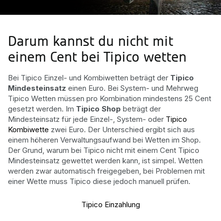
Darum kannst du nicht mit
einem Cent bei Tipico wetten
Bei Tipico Einzel- und Kombiwetten beträgt der
Tipico
Mindesteinsatz
einen Euro. Bei System- und Mehrweg
Tipico Wetten müssen pro Kombination mindestens 25 Cent
gesetzt werden. Im
Tipico Shop
beträgt der
Mindesteinsatz für jede Einzel-, System- oder
Tipico
Kombiwette
zwei Euro. Der Unterschied ergibt sich aus
einem höheren Verwaltungsaufwand bei Wetten im Shop.
Der Grund, warum bei Tipico nicht mit einem Cent Tipico
Mindesteinsatz gewettet werden kann, ist simpel. Wetten
werden zwar automatisch freigegeben, bei Problemen mit
einer Wette muss Tipico diese jedoch manuell prüfen.
Tipico Einzahlung