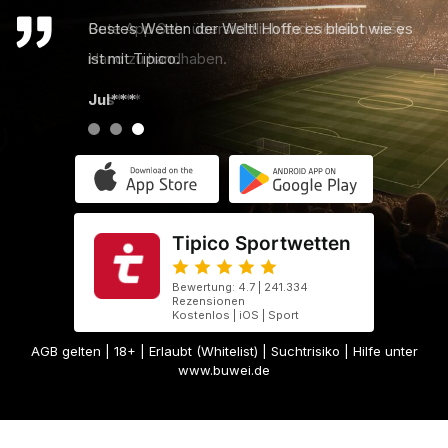
Bestes Wetten der Welt! Hoffe es bleibt wie es
ist mit Tipico.
Jul***
Tipico Sportwetten
Bewertung: 4.7 | 241.334
Rezensionen
Kostenlos | iOS | Sport
AGB gelten
| 18+ | Erlaubt (Whitelist) | Suchtrisiko | Hilfe unter
www.buwei.de