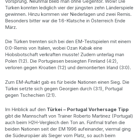
Vorsprung. Neunmal blieb man ohne Gegentor. Wow! Die
Türken konnten lediglich vier der jüngsten zehn Länderspiele
gewinnen. Hinzu kommen vier Niederlagen und zwei Remis.
Besonders bitter war die 1:6-Klatsche in Österreich Ende
März.
Die Türken trennten sich bei den EM-Testspielen mit einem
0:0-Remis von Italien, wobei Ozan Kabak eine
Hiobsbotschaft verkraften musste! Zudem unterlag man
Polen (1:2). Die Portugiesen besiegten Finnland (4:2),
verloren gegen Kroatien (1:2) und demontierten Irland (3:0).
Zum EM-Auftakt gab es für beide Nationen einen Sieg. Die
Türkei setzte sich gegen Georgien durch (3:1), Portugal
gegen Tschechien (2:1).
Im Hinblick auf den
Türkei – Portugal Vorhersage Tipp
gibt die Mannschaft von Trainer Roberto Martinez (Portugal)
auch beim H2H-Vergleich den Ton an. Fünfmal trafen die
beiden Nationen seit der EM 1996 aufeinander, viermal ging
die Südeuropäer als Sieger vom Platz, so auch beim