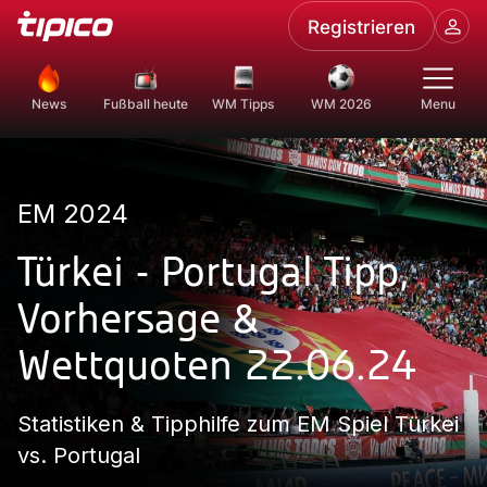
Registrieren
News
Fußball heute
WM Tipps
WM 2026
Menu
EM 2024
Türkei - Portugal Tipp,
Vorhersage &
Wettquoten 22.06.24
Statistiken & Tipphilfe zum EM Spiel Türkei
vs. Portugal