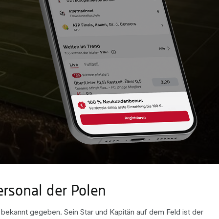
ersonal der Polen
 bekannt gegeben. Sein Star und Kapitän auf dem Feld ist der