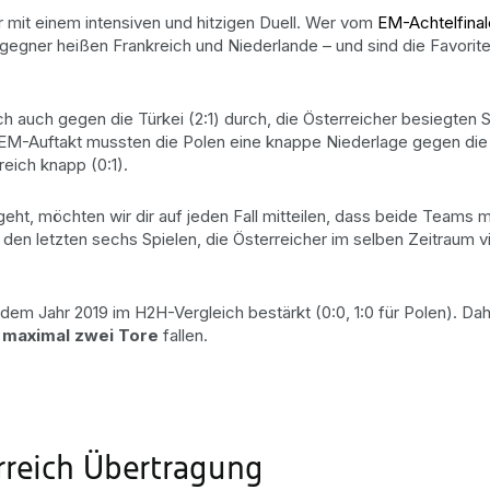
 mit einem intensiven und hitzigen Duell. Wer vom
EM-Achtelfinal
ngegner heißen Frankreich und Niederlande – und sind die Favorit
ch auch gegen die Türkei (2:1) durch, die Österreicher besiegten 
m EM-Auftakt mussten die Polen eine knappe Niederlage gegen die
reich knapp (0:1).
eht, möchten wir dir auf jeden Fall mitteilen, dass beide Teams mi
den letzten sechs Spielen, die Österreicher im selben Zeitraum v
 dem Jahr 2019 im H2H-Vergleich bestärkt (0:0, 1:0 für Polen). Da
h
maximal zwei Tore
fallen.
rreich Übertragung