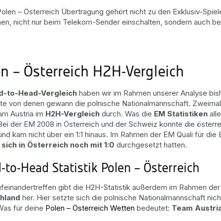
Polen – Österreich Übertragung gehört nicht zu den Exklusiv-Spie
hen, nicht nur beim Telekom-Sender einschalten, sondern auch be
n – Österreich H2H-Vergleich
d-to-Head-Vergleich
haben wir im Rahmen unserer Analyse bish
fte von denen gewann die polnische Nationalmannschaft. Zweimal 
am Austria im
H2H-Vergleich
durch. Was die
EM Statistiken
alle
 Bei der EM 2008 in Österreich und der Schweiz konnte die österre
und kam nicht über ein 1:1 hinaus. Im Rahmen der EM Quali für d
.
sich in Österreich noch mit 1:0
durchgesetzt hatten.
-to-Head Statistik Polen – Österreich
feinandertreffen gibt die H2H-Statistik außerdem im Rahmen der
hland
her. Hier setzte sich die polnische Nationalmannschaft nich
Was für deine
Polen – Österreich Wetten
bedeutet:
Team Austria