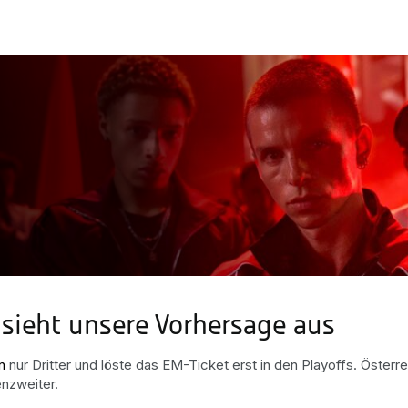
 sieht unsere Vorhersage aus
n
nur Dritter und löste das EM-Ticket erst in den Playoffs. Österre
enzweiter.