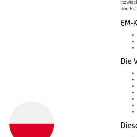
inzwisc
den FC 
EM-K
Die 
Dies