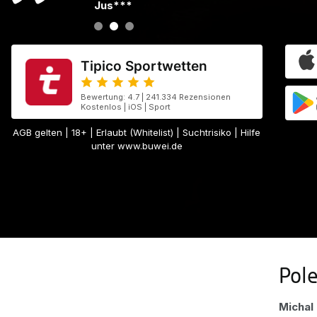
Jul***
Tipico Sportwetten
Bewertung: 4.7 | 241.334 Rezensionen
Kostenlos | iOS | Sport
AGB gelten
| 18+ | Erlaubt (Whitelist) | Suchtrisiko | Hilfe
unter www.buwei.de
Pole
Michal