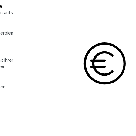
e
en aufs
Serbien
t ihrer
ier
her