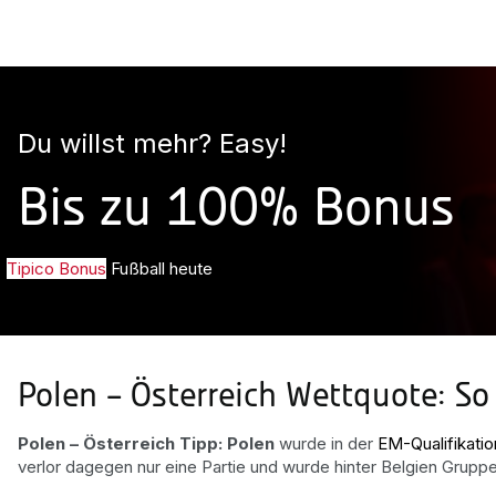
Du willst mehr? Easy!
Bis zu 100% Bonus
Tipico Bonus
Fußball heute
Polen – Österreich Wettquote: So
Polen – Österreich Tipp: Polen
wurde in der
EM-Qualifikatio
verlor dagegen nur eine Partie und wurde hinter Belgien Grupp