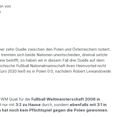
len von
i
er zehn Duelle zwischen den Polen und Österreichern notiert.
trennten sich beide Nationen unentschieden, dreimal setzte
ine betrifft, so haben wir in diesem Fall drei Duelle auf dem
ichische Fußball Nationalmannschaft ihren Heimvorteil nicht
ie Euro 2020 hieß es in Polen 0:0, nachdem Robert Lewandowski
 WM Quali für die
Fußball Weltmeisterschaft 2006 in
t nur mit
3:2 zu Hause
durch, sondern
ebenfalls mit 3:1 in
 hat noch kein Pflichtspiel gegen die Polen gewonnen
.