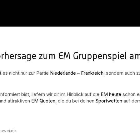
 Vorhersage zum EM Gruppenspiel 
es nicht nur zur Partie
Niederlande – Frankreich
, sondern auch 
formiert bist, liefern wir dir im Hinblick auf die
EM heute
schon e
und attraktiven
EM Quoten
, die du bei deinen
Sportwetten
auf dem
.buwei.de