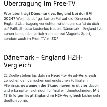
Übertragung im Free-TV
Wer überträgt Dänemark vs. England bei der EM
2024?
Wenn du auf gar keinen Fall auf die Dänemark –
England Übertragung verzichten willst, dann darfst du dich
auf Fußball heute kostenlos freuen. Dänemark – England live
sehen kannst du nämlich nicht nur bei Magenta Sport,
sondern auch im Free-TV im
ZDF
.
Dänemark – England H2H-
Vergleich
22 Duelle stehen bis dato im
Head-to-Head-Vergleich
zwischen den dänischen und englischen Fußballern.
Allerdings
gewannen die Skandinavier erst vier
davon
und erkämpften sich noch fünfmal ein Unentschieden.
Mit
13 Erfolgen liegt England im H2H-Vergleich
bisher sehr
deutlich vorne.