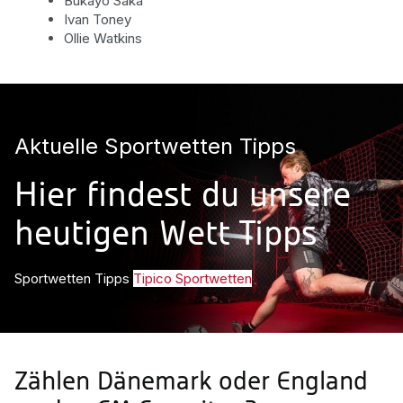
Bukayo Saka
Ivan Toney
Ollie Watkins
Aktuelle Sportwetten Tipps
Hier findest du unsere
heutigen Wett Tipps
Sportwetten Tipps
Tipico Sportwetten
Zählen Dänemark oder England