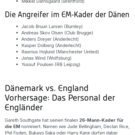
Mikkel Damsgaard (Brentford)
Die Angreifer im EM-Kader der Dänen
Jacob Bruun Larsen (Burnley)
Andreas Skov Olsen (Club Brugge)
Anders Dreyer (Anderlecht)
Kasper Dolberg (Anderlecht)
Rasmus Hojlund (Manchester United)
Jonas Wind (Wolfsburg)
Yussuf Poulsen (RB Leipzig)
Dänemark vs. England
Vorhersage: Das Personal der
Engländer
Gareth Southgate hat seinen finalen
26-Mann-Kader für
die EM
nominiert. Namen wie Jude Bellingham, Declan Rice,
Phil Foden, Bukayo Saka oder Harry Kane dürfen dabei