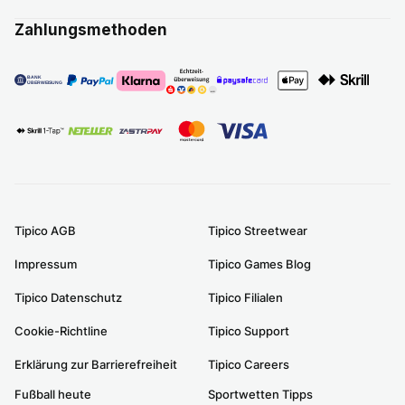
Zahlungsmethoden
Tipico AGB
Tipico Streetwear
Impressum
Tipico Games Blog
Tipico Datenschutz
Tipico Filialen
Cookie-Richtline
Tipico Support
Erklärung zur Barrierefreiheit
Tipico Careers
Fußball heute
Sportwetten Tipps