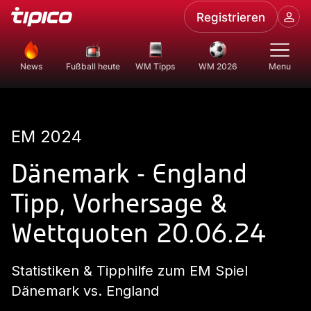
Registrieren
News
Fußball heute
WM Tipps
WM 2026
Menu
EM 2024
Dänemark - England
Tipp, Vorhersage &
Wettquoten 20.06.24
Statistiken & Tipphilfe zum EM Spiel
Dänemark vs. England