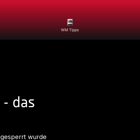
WM Tipps
 - das
o gesperrt wurde