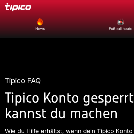
News
Fußball heute
Tipico FAQ
Tipico Konto gesperrt
kannst du machen
Wie du Hilfe erhältst, wenn dein Tipico Kont