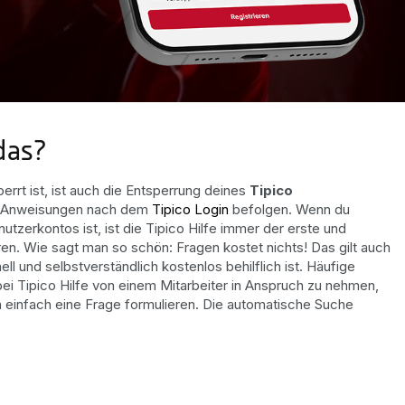
das?
rrt ist, ist auch die Entsperrung deines
Tipico
die Anweisungen nach dem
Tipico Login
befolgen. Wenn du
utzerkontos ist, ist die Tipico Hilfe immer der erste und
en. Wie sagt man so schön: Fragen kostet nichts! Das gilt auch
ll und selbstverständlich kostenlos behilflich ist. Häufige
 Tipico Hilfe von einem Mitarbeiter in Anspruch zu nehmen,
 einfach eine Frage formulieren. Die automatische Suche