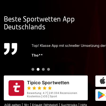
Beste Sportwetten App
Deutschlands
Bestes Wetten der Welt! Hoffe es bleibt wie es
Jul***
Tipico Sportwetten
Bewertung: 4.7 | 241.334 Rezensionen
Kostenlos | iOS | Sport
AGB gelten
| 18+ | Erlaubt (Whitelist) | Suchtrisiko | Hilfe