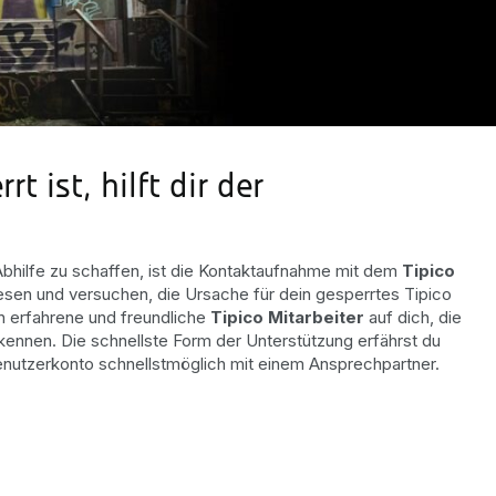
 ist, hilft dir der
Abhilfe zu schaffen, ist die Kontaktaufnahme mit dem
Tipico
inlesen und versuchen, die Ursache für dein gesperrtes Tipico
n erfahrene und freundliche
Tipico Mitarbeiter
auf dich, die
kennen. Die schnellste Form der Unterstützung erfährst du
enutzerkonto schnellstmöglich mit einem Ansprechpartner.