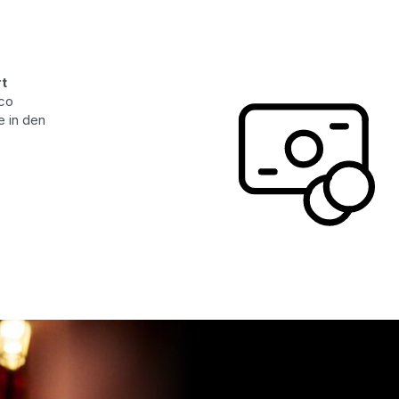
t
ico
e in den