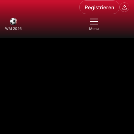
Registrieren
WM 2026
Menu