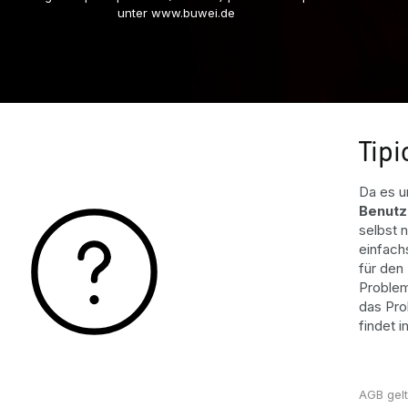
unter www.buwei.de
Tipi
Da es u
Benutz
selbst 
einfach
für den
Problem
das Pro
findet 
AGB gel