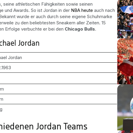
, seine athletischen Fähigkeiten sowie seinen
ge und Awards. So ist Jordan in der
NBA heute
auch nach
 Bekannt wurde er auch durch seine eigene Schuhmarke
rweile zu den beliebtesten Sneakern aller Zeiten. 15
en Erfolge verbuchte er bei den
Chicago Bulls
.
ichael Jordan
ael Jordan
2.1963
 m
 m
kg
chiedenen Jordan Teams