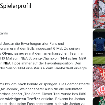
Spielerprofil
zards
ael Jordan die Erwartungen aller Fans und
wann er mit den Bulls insgesamt 6 Mal. Zu seinen
ls Olympiasieger
mit dem amerikanischen Team. Im
d 10 Mal zum NBA Scoring-Champion.
14-facher NBA
en
NBA Tipps
immer auf der Favoritenposition. Den
n der Saison 1994 eine
Pause vom Basketball
einlegte.
.
 zu
122 cm hoch
konnte er springen. Dies demonstrierte
Air Jordan“, welcher später auch für die berühmten
ans gehört „The Shot“. Dieser Titel wurde ihm 1989
inen
wichtigsten Treffer
erzielte. Bekannt ist Jordan
tete, dass seine Fans anstrebten, sich wie Jordan zu