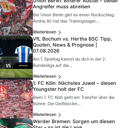
Union Berlin: Bitterer Ausfall – dieser
Angreifer muss abreisen
Bei Union Berlin gibt es einen Rückschlag:
Andrej Ilić hat das Trainingslager...
Weiterlesen
VfL Bochum vs. Hertha BSC Tipp,
Quoten, News & Prognose |
07.08.2026
Am 1. Spieltag kannst du dich in der 2.
Bundesliga auf die...
Weiterlesen
1. FC Köln: Nächstes Juwel – diesen
Youngster holt der FC
Beim 1. FC Köln geht ein Transfer über die
Bühne: Die Geißböcke...
Weiterlesen
Werder Bremen: Sorgen um diesen
Star – so ist die Lage