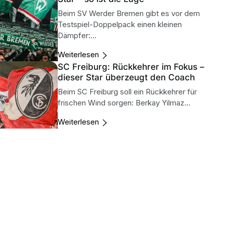
Beim SV Werder Bremen gibt es vor dem
Testspiel-Doppelpack einen kleinen
Dämpfer:...
Weiterlesen
SC Freiburg: Rückkehrer im Fokus –
dieser Star überzeugt den Coach
Beim SC Freiburg soll ein Rückkehrer für
frischen Wind sorgen: Berkay Yilmaz...
Weiterlesen