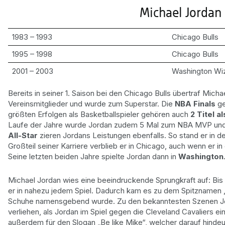
Michael Jordan 
1983 – 1993
Chicago Bulls
1995 – 1998
Chicago Bulls
2001 – 2003
Washington Wi
Bereits in seiner 1. Saison bei den Chicago Bulls übertraf Mich
Vereinsmitglieder und wurde zum Superstar. Die
NBA Finals
ge
größten Erfolgen als Basketballspieler gehören auch
2 Titel a
Laufe der Jahre wurde Jordan zudem 5 Mal zum NBA MVP un
All-Star
zieren Jordans Leistungen ebenfalls. So stand er in d
Großteil seiner Karriere verblieb er in Chicago, auch wenn er i
Seine letzten beiden Jahre spielte Jordan dann in
Washington
Michael Jordan wies eine beeindruckende Sprungkraft auf: Bis
er in nahezu jedem Spiel. Dadurch kam es zu dem Spitznamen „
Schuhe namensgebend wurde. Zu den bekanntesten Szenen Jord
verliehen, als Jordan im Spiel gegen die Cleveland Cavaliers e
außerdem für den Slogan „Be like Mike“, welcher darauf hindeu