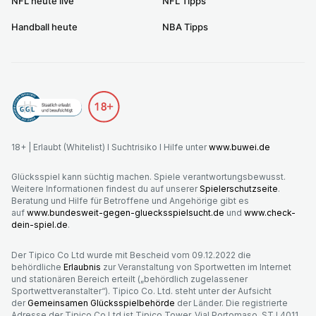
NFL heute live
NFL Tipps
Handball heute
NBA Tipps
18+ | Erlaubt (Whitelist) I Suchtrisiko I Hilfe unter
www.buwei.de
Glücksspiel kann süchtig machen. Spiele verantwortungsbewusst.
Weitere Informationen findest du auf unserer
Spielerschutzseite
.
Beratung und Hilfe für Betroffene und Angehörige gibt es
auf
www.bundesweit-gegen-gluecksspielsucht.de
und
www.check-
dein-spiel.de
.
Der Tipico Co Ltd wurde mit Bescheid vom 09.12.2022 die
behördliche
Erlaubnis
zur Veranstaltung von Sportwetten im Internet
und stationären Bereich erteilt („behördlich zugelassener
Sportwettveranstalter“). Tipico Co. Ltd. steht unter der Aufsicht
der
Gemeinsamen Glücksspielbehörde
der Länder. Die registrierte
Adresse der Tipico Co Ltd ist Tipico Tower, Vjal Portomaso, STJ 4011