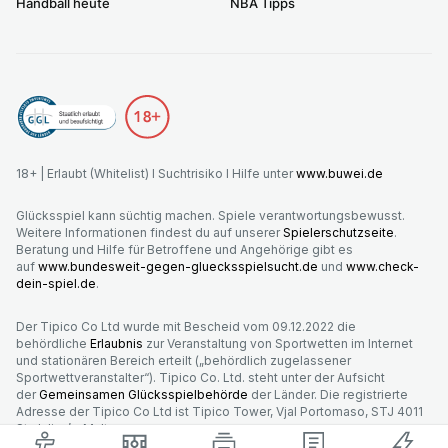
Handball heute
NBA Tipps
18+ | Erlaubt (Whitelist) I Suchtrisiko I Hilfe unter
www.buwei.de
Glücksspiel kann süchtig machen. Spiele verantwortungsbewusst.
Weitere Informationen findest du auf unserer
Spielerschutzseite
.
Beratung und Hilfe für Betroffene und Angehörige gibt es
auf
www.bundesweit-gegen-gluecksspielsucht.de
und
www.check-
dein-spiel.de
.
Der Tipico Co Ltd wurde mit Bescheid vom 09.12.2022 die
behördliche
Erlaubnis
zur Veranstaltung von Sportwetten im Internet
und stationären Bereich erteilt („behördlich zugelassener
Sportwettveranstalter“). Tipico Co. Ltd. steht unter der Aufsicht
der
Gemeinsamen Glücksspielbehörde
der Länder. Die registrierte
Adresse der Tipico Co Ltd ist Tipico Tower, Vjal Portomaso, STJ 4011
St. Julian’s, Malta