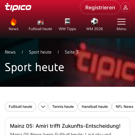
Registrieren
News
Fußball heute
WM Tipps
WM 2026
Menu
News
/
Sport heute
/
Seite 3
Sport heute
Fußball heute
Tennis heute
Handball heute
NFL News
Bundesliga heute
2. Bundesliga heute
3. Liga heute
WM heute 
Mainz 05: Amiri trifft Zukunfts-Entscheidung!
Mainz 05 News beim Fußball heute: Laut sky und