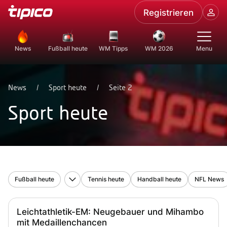
Registrieren
News
Fußball heute
WM Tipps
WM 2026
Menu
News
/
Sport heute
/
Seite 2
Sport heute
Fußball heute
Tennis heute
Handball heute
NFL News
Bundesliga heute
2. Bundesliga heute
3. Liga heute
WM heute 
Leichtathletik-EM: Neugebauer und Mihambo
mit Medaillenchancen