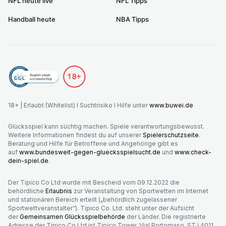
NFL heute live
NFL Tipps
Handball heute
NBA Tipps
18+ | Erlaubt (Whitelist) I Suchtrisiko I Hilfe unter
www.buwei.de
Glücksspiel kann süchtig machen. Spiele verantwortungsbewusst.
Weitere Informationen findest du auf unserer
Spielerschutzseite
.
Beratung und Hilfe für Betroffene und Angehörige gibt es
auf
www.bundesweit-gegen-gluecksspielsucht.de
und
www.check-
dein-spiel.de
.
Der Tipico Co Ltd wurde mit Bescheid vom 09.12.2022 die
behördliche
Erlaubnis
zur Veranstaltung von Sportwetten im Internet
und stationären Bereich erteilt („behördlich zugelassener
Sportwettveranstalter“). Tipico Co. Ltd. steht unter der Aufsicht
der
Gemeinsamen Glücksspielbehörde
der Länder. Die registrierte
Adresse der Tipico Co Ltd ist Tipico Tower, Vjal Portomaso, STJ 4011