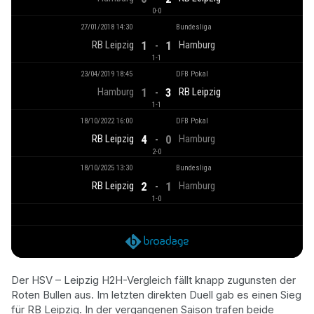
0-0
27/01/2018 14:30
Bundesliga
RB Leipzig
1
1
Hamburg
-
1-1
23/04/2019 18:45
DFB Pokal
Hamburg
1
3
RB Leipzig
-
1-1
18/10/2022 16:00
DFB Pokal
RB Leipzig
4
0
Hamburg
-
2-0
18/10/2025 13:30
Bundesliga
RB Leipzig
2
1
Hamburg
-
1-0
Der HSV – Leipzig H2H-Vergleich fällt knapp zugunsten der
Roten Bullen aus. Im letzten direkten Duell gab es einen Sieg
für RB Leipzig. In der vergangenen Saison trafen beide