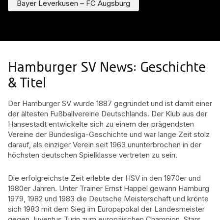
Bayer Leverkusen – FC Augsburg
Hamburger SV News: Geschichte
& Titel
Der Hamburger SV wurde 1887 gegründet und ist damit einer
der ältesten Fußballvereine Deutschlands. Der Klub aus der
Hansestadt entwickelte sich zu einem der prägendsten
Vereine der Bundesliga-Geschichte und war lange Zeit stolz
darauf, als einziger Verein seit 1963 ununterbrochen in der
höchsten deutschen Spielklasse vertreten zu sein.
Die erfolgreichste Zeit erlebte der HSV in den 1970er und
1980er Jahren. Unter Trainer Ernst Happel gewann Hamburg
1979, 1982 und 1983 die Deutsche Meisterschaft und krönte
sich 1983 mit dem Sieg im Europapokal der Landesmeister
gegen Juventus Turin zum europäischen Champion. Stars