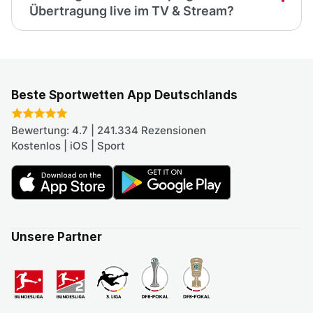
Übertragung live im TV & Stream?
Beste Sportwetten App Deutschlands
Bewertung: 4.7 | 241.334 Rezensionen
Kostenlos | iOS | Sport
Unsere Partner