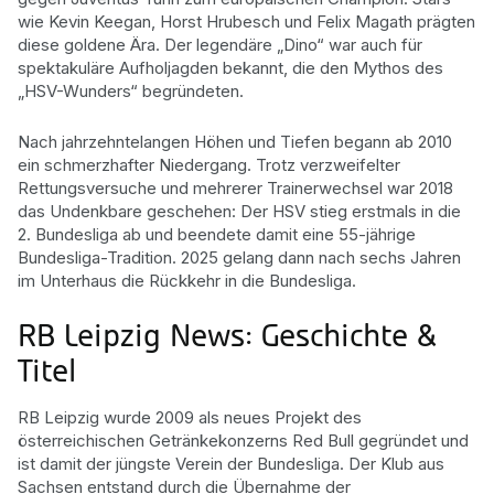
wie Kevin Keegan, Horst Hrubesch und Felix Magath prägten
diese goldene Ära. Der legendäre „Dino“ war auch für
spektakuläre Aufholjagden bekannt, die den Mythos des
„HSV-Wunders“ begründeten.
Nach jahrzehntelangen Höhen und Tiefen begann ab 2010
ein schmerzhafter Niedergang. Trotz verzweifelter
Rettungsversuche und mehrerer Trainerwechsel war 2018
das Undenkbare geschehen: Der HSV stieg erstmals in die
2. Bundesliga ab und beendete damit eine 55-jährige
Bundesliga-Tradition. 2025 gelang dann nach sechs Jahren
im Unterhaus die Rückkehr in die Bundesliga.
RB Leipzig News: Geschichte &
Titel
RB Leipzig wurde 2009 als neues Projekt des
österreichischen Getränkekonzerns Red Bull gegründet und
ist damit der jüngste Verein der Bundesliga. Der Klub aus
Sachsen entstand durch die Übernahme der