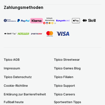
Zahlungsmethoden
Tipico AGB
Tipico Streetwear
Impressum
Tipico Games Blog
Tipico Datenschutz
Tipico Filialen
Cookie-Richtline
Tipico Support
Erklärung zur Barrierefreiheit
Tipico Careers
Fußball heute
Sportwetten Tipps