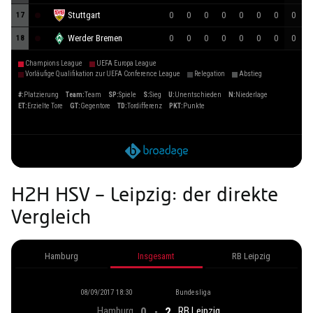
Stuttgart
0
0
0
0
0
0
0
0
17
Werder Bremen
0
0
0
0
0
0
0
0
18
Champions League
UEFA Europa League
Vorläufige Qualifikation zur UEFA Conference League
Relegation
Abstieg
#
:
Platzierung
Team
:
Team
SP
:
Spiele
S
:
Sieg
U
:
Unentschieden
N
:
Niederlage
ET
:
Erzielte Tore
GT
:
Gegentore
TD
:
Tordifferenz
PKT
:
Punkte
H2H HSV – Leipzig: der direkte
Vergleich
Hamburg
Insgesamt
RB Leipzig
08/09/2017 18:30
Bundesliga
Hamburg
0
2
RB Leipzig
-