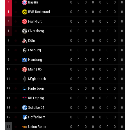
Bayern
0
0
0
0
0
0
0
0
3
BVB Dortmund
0
0
0
0
0
0
0
0
4
Frankfurt
0
0
0
0
0
0
0
0
5
Elversberg
0
0
0
0
0
0
0
0
6
Köln
0
0
0
0
0
0
0
0
7
Freiburg
0
0
0
0
0
0
0
0
8
Hamburg
0
0
0
0
0
0
0
0
9
Mainz 05
0
0
0
0
0
0
0
0
10
M'gladbach
0
0
0
0
0
0
0
0
11
Paderborn
0
0
0
0
0
0
0
0
12
RB Leipzig
0
0
0
0
0
0
0
0
13
Schalke 04
0
0
0
0
0
0
0
0
14
Hoffenheim
0
0
0
0
0
0
0
0
15
Union Berlin
0
0
0
0
0
0
0
0
16