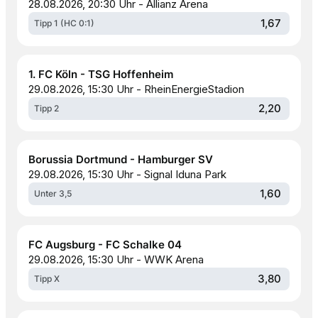
28.08.2026, 20:30 Uhr - Allianz Arena
1,67
Tipp 1 (HC 0:1)
1. FC Köln - TSG Hoffenheim
29.08.2026, 15:30 Uhr - RheinEnergieStadion
2,20
Tipp 2
Borussia Dortmund - Hamburger SV
29.08.2026, 15:30 Uhr - Signal Iduna Park
1,60
Unter 3,5
FC Augsburg - FC Schalke 04
29.08.2026, 15:30 Uhr - WWK Arena
3,80
Tipp X