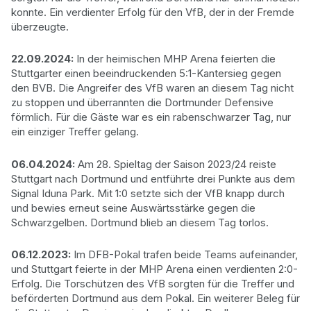
konnte. Ein verdienter Erfolg für den VfB, der in der Fremde
überzeugte.
22.09.2024:
In der heimischen MHP Arena feierten die
Stuttgarter einen beeindruckenden 5:1-Kantersieg gegen
den BVB. Die Angreifer des VfB waren an diesem Tag nicht
zu stoppen und überrannten die Dortmunder Defensive
förmlich. Für die Gäste war es ein rabenschwarzer Tag, nur
ein einziger Treffer gelang.
06.04.2024:
Am 28. Spieltag der Saison 2023/24 reiste
Stuttgart nach Dortmund und entführte drei Punkte aus dem
Signal Iduna Park. Mit 1:0 setzte sich der VfB knapp durch
und bewies erneut seine Auswärtsstärke gegen die
Schwarzgelben. Dortmund blieb an diesem Tag torlos.
06.12.2023:
Im DFB-Pokal trafen beide Teams aufeinander,
und Stuttgart feierte in der MHP Arena einen verdienten 2:0-
Erfolg. Die Torschützen des VfB sorgten für die Treffer und
beförderten Dortmund aus dem Pokal. Ein weiterer Beleg für