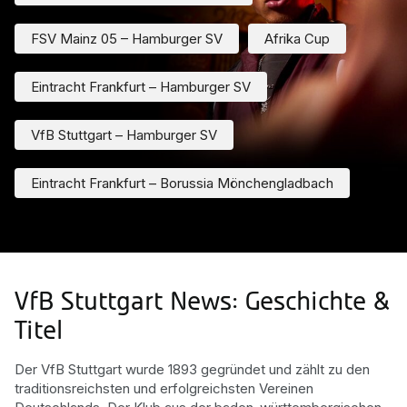
FSV Mainz 05 – Hamburger SV
Afrika Cup
Eintracht Frankfurt – Hamburger SV
VfB Stuttgart – Hamburger SV
Eintracht Frankfurt – Borussia Mönchengladbach
VfB Stuttgart News: Geschichte &
Titel
Der VfB Stuttgart wurde 1893 gegründet und zählt zu den
traditionsreichsten und erfolgreichsten Vereinen