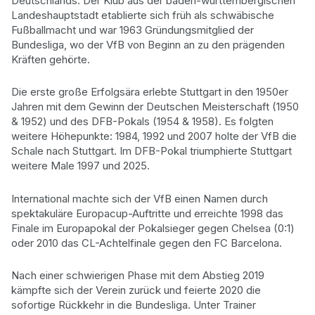
Deutschlands. Der Klub aus der baden-württembergischen
Landeshauptstadt etablierte sich früh als schwäbische
Fußballmacht und war 1963 Gründungsmitglied der
Bundesliga, wo der VfB von Beginn an zu den prägenden
Kräften gehörte.
Die erste große Erfolgsära erlebte Stuttgart in den 1950er
Jahren mit dem Gewinn der Deutschen Meisterschaft (1950
& 1952) und des DFB-Pokals (1954 & 1958). Es folgten
weitere Höhepunkte: 1984, 1992 und 2007 holte der VfB die
Schale nach Stuttgart. Im DFB-Pokal triumphierte Stuttgart
weitere Male 1997 und 2025.
International machte sich der VfB einen Namen durch
spektakuläre Europacup-Auftritte und erreichte 1998 das
Finale im Europapokal der Pokalsieger gegen Chelsea (0:1)
oder 2010 das CL-Achtelfinale gegen den FC Barcelona.
Nach einer schwierigen Phase mit dem Abstieg 2019
kämpfte sich der Verein zurück und feierte 2020 die
sofortige Rückkehr in die Bundesliga. Unter Trainer