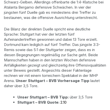
Schwarz-Gelben. Allerdings offenbarte die 1:4-Klatsche bei
Atalanta Bergamo defensive Schwächen. In vier der
jüngsten fünf Duelle gab es mindestens drei Treffer zu
bestaunen, was die offensive Ausrichtung unterstreicht.
Die Bilanz der direkten Duelle spricht eine deutliche
Sprache: Stuttgart hat vier der letzten fünf
Aufeinandertreffen gewonnen und dabei 13 Tore erzielt.
Dortmund kam lediglich auf fünf Treffer. Das jüngste 3:3-
Remis sowie das 5:1 der Stuttgarter zeigen, dass es in
diesen Begegnungen regelmäßig zur Sache geht. Beide
Mannschaften haben in den letzten Wochen defensive
Anfälligkeiten gezeigt und gleichzeitig ihre Offensivqualitäten
unter Beweis gestellt. Angesichts dieser Faktenlage
rechnen wir mit einem torreichem Spektakel in der MHP
Arena.
Unser Stuttgart – BVB Vorhersage Tipp
lautet
daher über 3,5 Tore.
Unser Stuttgart – BVB Tipp:
über 3,5 Tore
Stuttgart – BVB Quote:
2.10