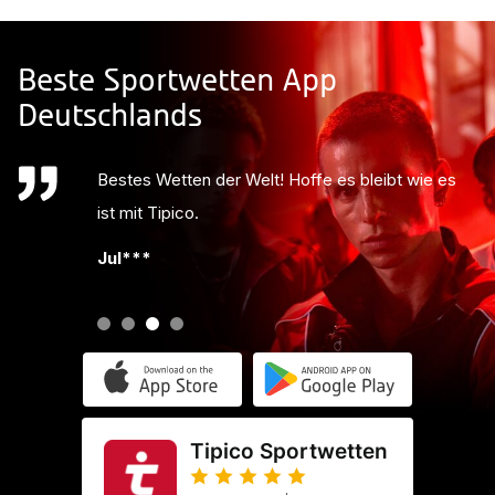
Beste Sportwetten App
Deutschlands
Bestes Wetten der Welt! Hoffe es bleibt wie es
ist mit Tipico.
Jul***
Tipico Sportwetten