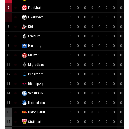
Frankfurt
0
0
0
0
0
0
0
0
5
Elversberg
0
0
0
0
0
0
0
0
6
Köln
0
0
0
0
0
0
0
0
7
Freiburg
0
0
0
0
0
0
0
0
8
Hamburg
0
0
0
0
0
0
0
0
9
Mainz 05
0
0
0
0
0
0
0
0
10
M'gladbach
0
0
0
0
0
0
0
0
11
Paderborn
0
0
0
0
0
0
0
0
12
RB Leipzig
0
0
0
0
0
0
0
0
13
Schalke 04
0
0
0
0
0
0
0
0
14
Hoffenheim
0
0
0
0
0
0
0
0
15
Union Berlin
0
0
0
0
0
0
0
0
16
Stuttgart
0
0
0
0
0
0
0
0
17