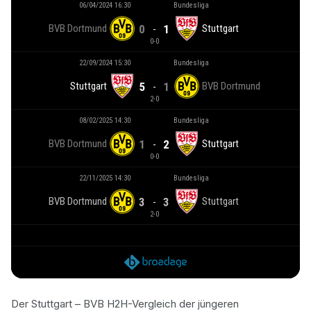
06/04/2024 16:30
Bundesliga
BVB Dortmund
0
1
Stuttgart
-
0-0
22/09/2024 15:30
Bundesliga
Stuttgart
5
1
BVB Dortmund
-
2-0
08/02/2025 14:30
Bundesliga
BVB Dortmund
1
2
Stuttgart
-
0-0
22/11/2025 14:30
Bundesliga
BVB Dortmund
3
3
Stuttgart
-
2-0
Der Stuttgart – BVB H2H-Vergleich der jüngeren