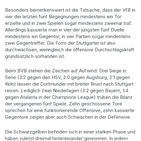
Besonders bemerkenswert ist die Tatsache, dass der VfB in
vier der letzten fünf Begegnungen mindestens ein Tor
erzielte und in zwei Spielen sogar mindestens zweimal traf.
Allerdings kassierte man in vier der jüngsten fünf Duelle
mindestens ein Gegentor, in vier Partien sogar mindestens
zwei Gegentreffer. Die Form der Stuttgarter ist also
durchwachsen, wenngleich die offensive Durchschlagskraft
grundsätzlich vorhanden ist.
Beim BVB stehen die Zeichen auf Aufwind: Drei Siege in
Serie (3:2 gegen den HSV, 2:0 gegen Augsburg, 2:1 gegen
Köln) lassen die Dortmunder mit breiter Brust nach Stuttgart
reisen. Lediglich zwei Niederlagen (3:2 gegen Bayern, 1:4
gegen Atalanta in der Champions League) trüben die Bilanz
der vergangenen fünf Spiele. Zehn geschossene Tore
sprechen für eine funktionierende Offensive, zehn kassierte
Gegentore zeigen aber auch Schwächen in der Defensive.
Die Schwarzgelben befinden sich in einer starken Phase und
haben zuletzt dreimal hintereinander gewonnen. In jedem