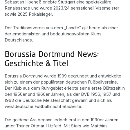
Sebastian Hoeneß erlebte Stuttgart eine spektakuläre
Renaissance und wurde 2023/24 sensationell Vizemeister
sowie 2025 Pokalsieger.
Der Traditionsverein aus dem „Ländle“ gilt heute als einer
der emotionalsten und bedeutungsvollsten Klubs
Deutschlands.
Borussia Dortmund News:
Geschichte & Titel
Borussia Dortmund wurde 1909 gegründet und entwickelte
sich zu einem der populärsten deutschen Fußballvereine.
Der Klub aus dem Ruhrgebiet erlebte seine erste Blütezeit in
den 1950er und 1960er Jahren, als der BVB 1956, 1957 und
1963 die Deutsche Meisterschaft gewann und sich als
westdeutsche Fußballmacht etablierte.
Die goldene Ära begann jedoch erst in den 1990er Jahren
unter Trainer Ottmar Hitzfeld. Mit Stars wie Matthias