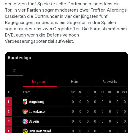
der letzten fünf Spiele erzielte Dortmund mindestens ein
Tor, in vier Partien sogar mindestens zwei Treffer. Allerdings
kassierten die Dortmunder in vier der jüngsten fünf
Begegnungen mindestens ein Gegentor, in drei Spielen
sogar mindestens zwei Gegentreffer. Die Form stimmt beim
BVB, auch wenn die Defensive noch
Verbesserungspotenzial aufweist.
Bundesliga
S1
Insgesamt
Heim
Auswärts
#
-
Team
SP
S
U
N
ET
GT
TD
PKT
Augsburg
0
0
0
0
0
0
0
0
1
Leverkusen
0
0
0
0
0
0
0
0
2
Bayern
0
0
0
0
0
0
0
0
3
BVB Dortmund
0
0
0
0
0
0
0
0
4