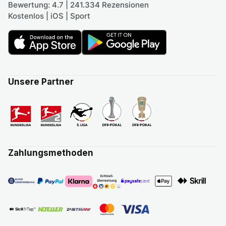
Bewertung: 4.7 | 241.334 Rezensionen
Kostenlos | iOS | Sport
Unsere Partner
Zahlungsmethoden