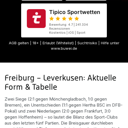
Tipico Sportwetten
Bewertung: 4.7 | 241.334
Rezensionen
Kostenlos | iOS | Sport
AGB gelten
| 18+ | Erlaubt (Whitelist) | Suchtrisiko | Hilfe unter
www.buwei.de
Freiburg – Leverkusen: Aktuelle
Form & Tabelle
Zwei Siege (2:1 gegen Mönchengladbach, 1:0 gegen
Bremen), ein Unentschieden (1:1 gegen Hertha BSC im DFB-
Pokal) und zwei Niederlagen (2:0 gegen Frankfurt, 3:0
gegen Hoffenheim) – so lautet die Bilanz des Sport-Clubs
aus den letzten fünf Partien. Die Breisgauer durchleben