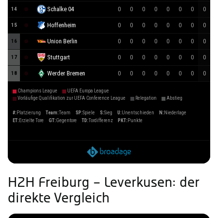
Schalke 04
0
0
0
0
0
0
0
0
14
Hoffenheim
0
0
0
0
0
0
0
0
15
Union Berlin
0
0
0
0
0
0
0
0
16
Stuttgart
0
0
0
0
0
0
0
0
17
Werder Bremen
0
0
0
0
0
0
0
0
18
Champions League
UEFA Europa League
Vorläufige Qualifikation zur UEFA Conference League
Relegation
Abstieg
#
:
Platzierung
Team
:
Team
SP
:
Spiele
S
:
Sieg
U
:
Unentschieden
N
:
Niederlage
ET
:
Erzielte Tore
GT
:
Gegentore
TD
:
Tordifferenz
PKT
:
Punkte
H2H Freiburg – Leverkusen: der
direkte Vergleich