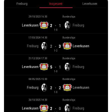
Freiburg
Insgesamt
Leverkusen
29/10/2023 16:30
Bundesliga
Leverkusen
2
1
Freiburg
-
1-0
17/03/2024 14:30
Bundesliga
Freiburg
2
3
Leverkusen
-
1-2
21/12/2024 17:30
Bundesliga
Leverkusen
5
1
Freiburg
-
1-0
04/05/2025 15:30
Bundesliga
Freiburg
2
2
Leverkusen
-
1-0
26/10/2025 14:30
Bundesliga
Leverkusen
2
0
Freiburg
-