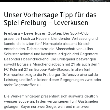
Unser Vorhersage Tipp für das
Spiel Freiburg – Leverkusen
Freiburg – Leverkusen Quoten:
Der Sport-Club
präsentiert sich zu Hause in blendender Verfassung und
konnte die letzten fünf Heimspiele allesamt für sich
entscheiden. Dabei netzte die Mannschaft von Julian
Schuster achtmal und kassierte lediglich drei Gegentore.
Besonders beeindruckend: Die Breisgauer bezwangen
sowohl Borussia Mönchengladbach mit 2:1 als auch den 1.
FC Köln mit 2:1 im Europa-Park-Stadion. In allen fünf
Heimpartien zeigte die Freiburger Defensive eine solide
Leistung und ließ in keiner dieser Begegnungen zwei oder
mehr Gegentreffer zu.
Die Werkelf hingegen präsentiert sich auswärts deutlich
weniger souverän. In den vergangenen fünf Gastspielen
gelangen Bayer nur zwei Siege, während man zwei