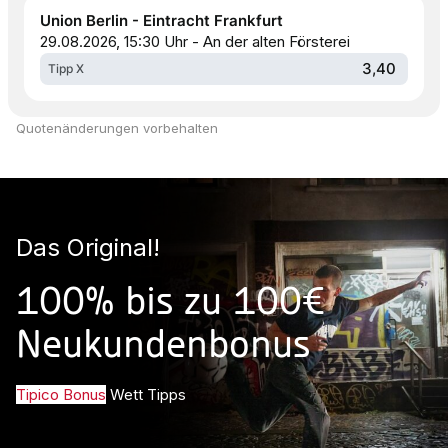
Union Berlin - Eintracht Frankfurt
29.08.2026, 15:30 Uhr - An der alten Försterei
3,40
Tipp X
Quotenänderungen vorbehalten
Das Original!
100% bis zu 100€
Neukundenbonus
Tipico Bonus
Wett Tipps