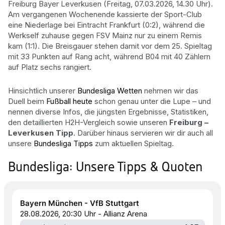
Freiburg Bayer Leverkusen (Freitag, 07.03.2026, 14.30 Uhr).
Am vergangenen Wochenende kassierte der Sport-Club
eine Niederlage bei Eintracht Frankfurt (0:2), während die
Werkself zuhause gegen FSV Mainz nur zu einem Remis
kam (1:1). Die Breisgauer stehen damit vor dem 25. Spieltag
mit 33 Punkten auf Rang acht, während B04 mit 40 Zählern
auf Platz sechs rangiert.
Hinsichtlich unserer
Bundesliga Wetten
nehmen wir das
Duell beim
Fußball heute
schon genau unter die Lupe – und
nennen diverse Infos, die jüngsten Ergebnisse, Statistiken,
den detaillierten H2H-Vergleich sowie unseren
Freiburg –
Leverkusen Tipp
. Darüber hinaus servieren wir dir auch all
unsere
Bundesliga Tipps
zum aktuellen Spieltag.
Bundesliga: Unsere Tipps & Quoten
Bayern München - VfB Stuttgart
28.08.2026, 20:30 Uhr - Allianz Arena