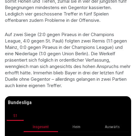
somit Höhen und Tiefen, zumal sie in vier der jüngsten fünf
Begegnungen mindestens ein Gegentor kassierten.
Lediglich vier geschossene Treffer in fünf Spielen
offenbaren zudem Probleme in der Offensive.
Auf zwei Siege (2:0 gegen Piraeus in der Champions
League, 4:0 gegen St. Pauli) folgten zwei Remis (1:1 gegen
Mainz, 0:0 gegen Piraeus in der Champions League) und
eine Niederlage (1:0 gegen Union Berlin). Die Werkelf
präsentiert sich folglich in ordentlicher Verfassung,
wenngleich man sich angesichts des hohen Anspruchs mehr
erhofft hätte. Immerhin blieb Bayer in drei der letzten fünf
Duelle ohne Gegentor – allerdings gelangen in zwei Partien
auch keine eigenen Treffer.
Bundesliga
S1
Insgesamt
Heim
Auswärts