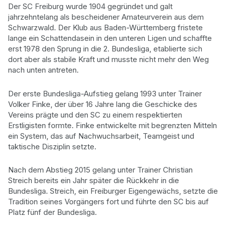
Der SC Freiburg wurde 1904 gegründet und galt
jahrzehntelang als bescheidener Amateurverein aus dem
Schwarzwald. Der Klub aus Baden-Württemberg fristete
lange ein Schattendasein in den unteren Ligen und schaffte
erst 1978 den Sprung in die 2. Bundesliga, etablierte sich
dort aber als stabile Kraft und musste nicht mehr den Weg
nach unten antreten.
Der erste Bundesliga-Aufstieg gelang 1993 unter Trainer
Volker Finke, der über 16 Jahre lang die Geschicke des
Vereins prägte und den SC zu einem respektierten
Erstligisten formte. Finke entwickelte mit begrenzten Mitteln
ein System, das auf Nachwuchsarbeit, Teamgeist und
taktische Disziplin setzte.
Nach dem Abstieg 2015 gelang unter Trainer Christian
Streich bereits ein Jahr später die Rückkehr in die
Bundesliga. Streich, ein Freiburger Eigengewächs, setzte die
Tradition seines Vorgängers fort und führte den SC bis auf
Platz fünf der Bundesliga.