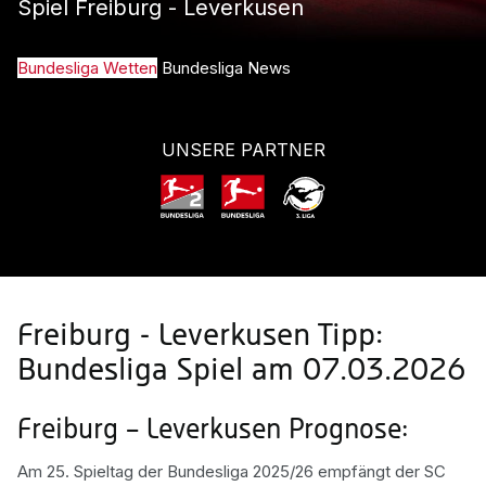
Spiel Freiburg - Leverkusen
Bundesliga Wetten
Bundesliga News
UNSERE PARTNER
Freiburg - Leverkusen Tipp:
Bundesliga Spiel am 07.03.2026
Freiburg – Leverkusen Prognose:
Am 25. Spieltag der Bundesliga 2025/26 empfängt der SC