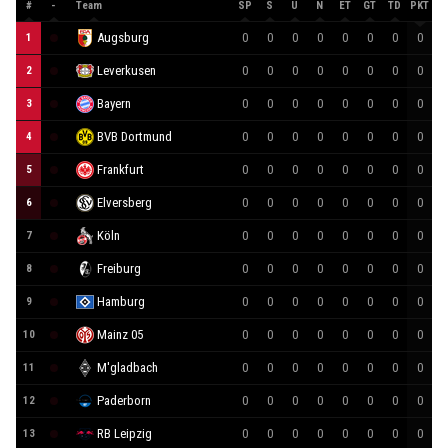
#
-
Team
SP
S
U
N
ET
GT
TD
PKT
Augsburg
0
0
0
0
0
0
0
0
1
Leverkusen
0
0
0
0
0
0
0
0
2
Bayern
0
0
0
0
0
0
0
0
3
BVB Dortmund
0
0
0
0
0
0
0
0
4
Frankfurt
0
0
0
0
0
0
0
0
5
Elversberg
0
0
0
0
0
0
0
0
6
Köln
0
0
0
0
0
0
0
0
7
Freiburg
0
0
0
0
0
0
0
0
8
Hamburg
0
0
0
0
0
0
0
0
9
Mainz 05
0
0
0
0
0
0
0
0
10
M'gladbach
0
0
0
0
0
0
0
0
11
Paderborn
0
0
0
0
0
0
0
0
12
RB Leipzig
0
0
0
0
0
0
0
0
13