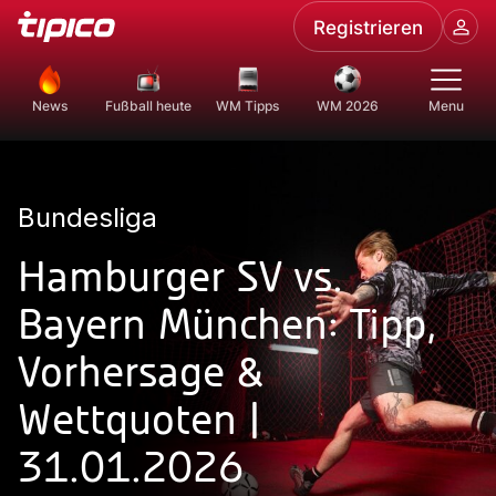
Registrieren
News
Fußball heute
WM Tipps
WM 2026
Menu
Bundesliga
Hamburger SV vs.
Bayern München: Tipp,
Vorhersage &
Wettquoten |
31.01.2026