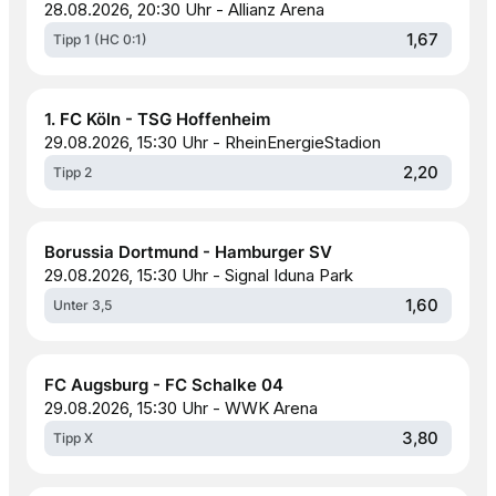
28.08.2026, 20:30 Uhr - Allianz Arena
1,67
Tipp 1 (HC 0:1)
1. FC Köln - TSG Hoffenheim
29.08.2026, 15:30 Uhr - RheinEnergieStadion
2,20
Tipp 2
Borussia Dortmund - Hamburger SV
29.08.2026, 15:30 Uhr - Signal Iduna Park
1,60
Unter 3,5
FC Augsburg - FC Schalke 04
29.08.2026, 15:30 Uhr - WWK Arena
3,80
Tipp X