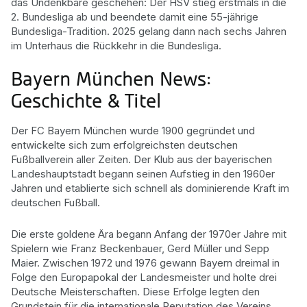
das Undenkbare geschehen: Der HSV stieg erstmals in die
2. Bundesliga ab und beendete damit eine 55-jährige
Bundesliga-Tradition. 2025 gelang dann nach sechs Jahren
im Unterhaus die Rückkehr in die Bundesliga.
Bayern München News:
Geschichte & Titel
Der FC Bayern München wurde 1900 gegründet und
entwickelte sich zum erfolgreichsten deutschen
Fußballverein aller Zeiten. Der Klub aus der bayerischen
Landeshauptstadt begann seinen Aufstieg in den 1960er
Jahren und etablierte sich schnell als dominierende Kraft im
deutschen Fußball.
Die erste goldene Ära begann Anfang der 1970er Jahre mit
Spielern wie Franz Beckenbauer, Gerd Müller und Sepp
Maier. Zwischen 1972 und 1976 gewann Bayern dreimal in
Folge den Europapokal der Landesmeister und holte drei
Deutsche Meisterschaften. Diese Erfolge legten den
Grundstein für die internationale Reputation des Vereins.