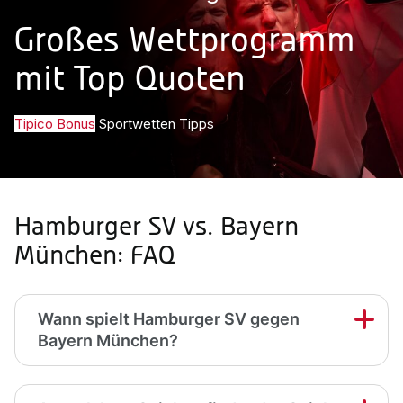
Großes Wettprogramm
mit Top Quoten
Tipico Bonus
Sportwetten Tipps
Hamburger SV vs. Bayern
München: FAQ
Wann spielt Hamburger SV gegen
Bayern München?