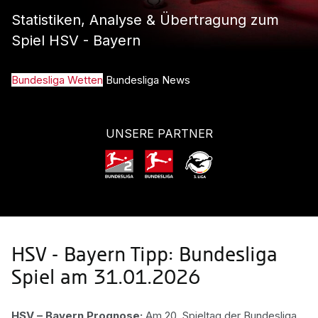
Statistiken, Analyse & Übertragung zum
Spiel HSV - Bayern
Bundesliga Wetten
Bundesliga News
UNSERE PARTNER
HSV - Bayern Tipp: Bundesliga
Spiel am 31.01.2026
HSV – Bayern Prognose:
Am 20. Spieltag der Bundesliga