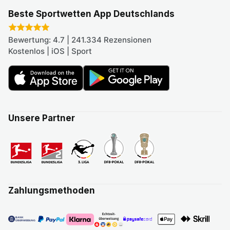
Beste Sportwetten App Deutschlands
Bewertung: 4.7 | 241.334 Rezensionen
Kostenlos | iOS | Sport
Unsere Partner
Zahlungsmethoden