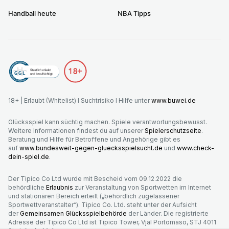
Handball heute
NBA Tipps
18+ | Erlaubt (Whitelist) I Suchtrisiko I Hilfe unter
www.buwei.de
Glücksspiel kann süchtig machen. Spiele verantwortungsbewusst.
Weitere Informationen findest du auf unserer
Spielerschutzseite
.
Beratung und Hilfe für Betroffene und Angehörige gibt es
auf
www.bundesweit-gegen-gluecksspielsucht.de
und
www.check-
dein-spiel.de
.
Der Tipico Co Ltd wurde mit Bescheid vom 09.12.2022 die
behördliche
Erlaubnis
zur Veranstaltung von Sportwetten im Internet
und stationären Bereich erteilt („behördlich zugelassener
Sportwettveranstalter“). Tipico Co. Ltd. steht unter der Aufsicht
der
Gemeinsamen Glücksspielbehörde
der Länder. Die registrierte
Adresse der Tipico Co Ltd ist Tipico Tower, Vjal Portomaso, STJ 4011