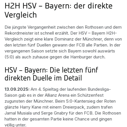
H2H HSV – Bayern: der direkte
Vergleich
Die jüngste Vergangenheit zwischen den Rothosen und dem
Rekordmeister ist schnell erzählt. Der HSV – Bayern H2H-
Vergleich zeigt eine klare Dominanz der Münchner, denn von
den letzten fünf Duellen gewann der FCB alle Partien. In der
vergangenen Saison setzte sich Bayern sowohl auswärts
(5:0) als auch zuhause gegen die Hamburger durch.
HSV – Bayern: Die letzten fünf
direkten Duelle im Detail
13.09.2025:
Am 4. Spieltag der laufenden Bundesliga-
Saison gab es in der Allianz Arena ein Schützenfest
zugunsten der Münchner. Beim 5:0-Kantersieg der Roten
glänzte Harry Kane mit einem Dreierpack, zudem trafen
Jamal Musiala und Serge Gnabry für den FCB. Die Rothosen
hatten in der gesamten Partie keine Chance und gingen
völlig unter.