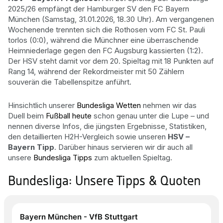
2025/26 empfängt der Hamburger SV den FC Bayern
München (Samstag, 31.01.2026, 18.30 Uhr). Am vergangenen
Wochenende trennten sich die Rothosen vom FC St. Pauli
torlos (0:0), während die Münchner eine überraschende
Heimniederlage gegen den FC Augsburg kassierten (1:2).
Der HSV steht damit vor dem 20. Spieltag mit 18 Punkten auf
Rang 14, während der Rekordmeister mit 50 Zählern
souverän die Tabellenspitze anführt.
Hinsichtlich unserer
Bundesliga Wetten
nehmen wir das
Duell beim
Fußball heute
schon genau unter die Lupe – und
nennen diverse Infos, die jüngsten Ergebnisse, Statistiken,
den detaillierten H2H-Vergleich sowie unseren
HSV –
Bayern Tipp
. Darüber hinaus servieren wir dir auch all
unsere
Bundesliga Tipps
zum aktuellen Spieltag.
Bundesliga: Unsere Tipps & Quoten
Bayern München - VfB Stuttgart