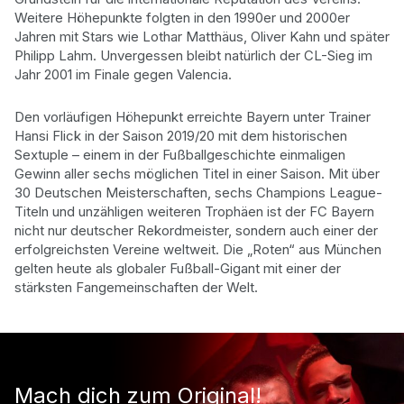
Weitere Höhepunkte folgten in den 1990er und 2000er
Jahren mit Stars wie Lothar Matthäus, Oliver Kahn und später
Philipp Lahm. Unvergessen bleibt natürlich der CL-Sieg im
Jahr 2001 im Finale gegen Valencia.
Den vorläufigen Höhepunkt erreichte Bayern unter Trainer
Hansi Flick in der Saison 2019/20 mit dem historischen
Sextuple – einem in der Fußballgeschichte einmaligen
Gewinn aller sechs möglichen Titel in einer Saison. Mit über
30 Deutschen Meisterschaften, sechs Champions League-
Titeln und unzähligen weiteren Trophäen ist der FC Bayern
nicht nur deutscher Rekordmeister, sondern auch einer der
erfolgreichsten Vereine weltweit. Die „Roten“ aus München
gelten heute als globaler Fußball-Gigant mit einer der
stärksten Fangemeinschaften der Welt.
Mach dich zum Original!