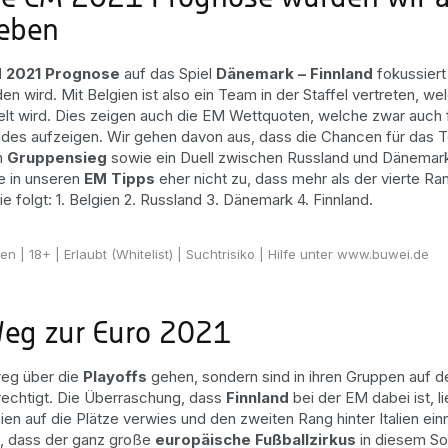
eben
 2021 Prognose
auf das Spiel
Dänemark – Finnland
fokussiert 
nden wird. Mit Belgien ist also ein Team in der Staffel vertreten,
lt wird. Dies zeigen auch die EM Wettquoten, welche zwar auch fü
des aufzeigen. Wir gehen davon aus, dass die Chancen für das Te
n
Gruppensieg
sowie ein Duell zwischen Russland und Dänemark 
e in unseren
EM Tipps
eher nicht zu, dass mehr als der vierte R
ie folgt: 1. Belgien 2. Russland 3. Dänemark 4. Finnland.
ten
| 18+ | Erlaubt (Whitelist) | Suchtrisiko | Hilfe unter www.buwei.de
Weg zur Euro 2021
eg über die
Playoffs
gehen, sondern sind in ihren Gruppen auf 
rechtigt. Die Überraschung, dass
Finnland
bei der EM dabei ist, li
ien auf die Plätze verwies und den zweiten Rang hinter Italien e
d, dass der ganz große
europäische Fußballzirkus
in diesem S