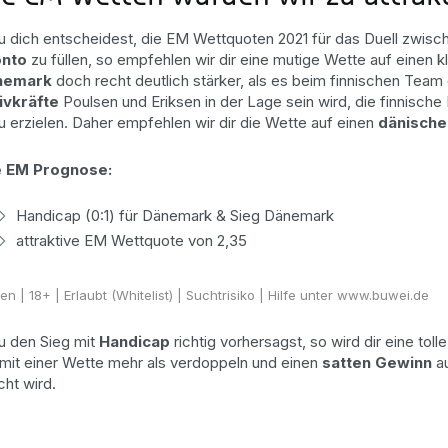
 dich entscheidest, die EM Wettquoten 2021 für das Duell zwis
nto
zu füllen, so empfehlen wir dir eine mutige Wette auf einen k
nemark
doch recht deutlich stärker, als es beim finnischen Team 
ivkräfte
Poulsen und Eriksen in der Lage sein wird, die finnisch
zu erzielen. Daher empfehlen wir dir die Wette auf einen
dänische
 EM Prognose:
Handicap (0:1) für Dänemark & Sieg Dänemark
attraktive EM Wettquote von 2,35
ten
| 18+ | Erlaubt (Whitelist) | Suchtrisiko | Hilfe unter www.buwei.de
 den Sieg mit
Handicap
richtig vorhersagst, so wird dir eine tol
 mit einer Wette mehr als verdoppeln und einen
satten Gewinn
au
cht wird.