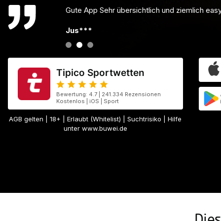
Bestes Wetten der Welt! Hoffe es bleibt wie es
Jul***
Tipico Sportwetten
Bewertung: 4.7 | 241.334 Rezensionen
Kostenlos | iOS | Sport
AGB gelten
| 18+ | Erlaubt (Whitelist) | Suchtrisiko | Hilfe
unter www.buwei.de
Die