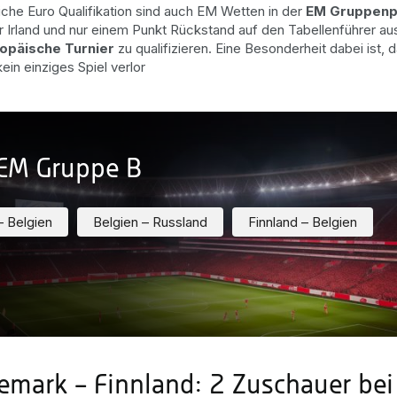
eiche Euro Qualifikation sind auch EM Wetten in der
EM Gruppen
r Irland und nur einem Punkt Rückstand auf den Tabellenführer au
opäische Turnier
zu qualifizieren. Eine Besonderheit dabei ist, 
ein einziges Spiel verlor
-EM Gruppe B
 Belgien
Belgien – Russland
Finnland – Belgien
emark – Finnland: 2 Zuschauer be