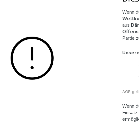
Wenn du
Wettko
aus
Dä
Offens
Partie 
Unsere
AGB gel
Wenn du
Einsatz
ermögli