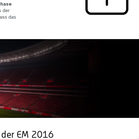
phase
s der
dass das
i der EM 2016