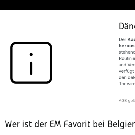
Däne
Der
Kad
heraus
stehen
Routini
und Ve
verfügt
den bek
Tor wir
AGB gel
Wer ist der EM Favorit bei Belg