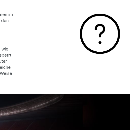
onen im
 den
 wie
sperrt
uter
reiche
 Weise