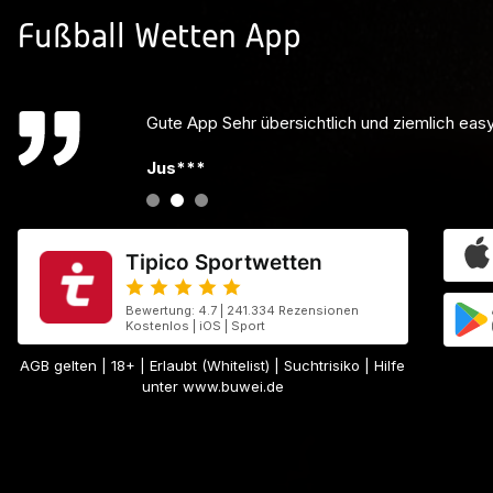
Fußball Wetten App
Bestes Wetten der Welt! Hoffe es bleibt wie es
Jul***
Tipico Sportwetten
Bewertung: 4.7 | 241.334 Rezensionen
Kostenlos | iOS | Sport
AGB gelten
| 18+ | Erlaubt (Whitelist) | Suchtrisiko | Hilfe
unter www.buwei.de