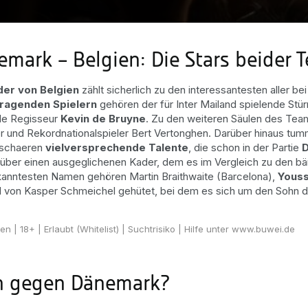
mark – Belgien: Die Stars beider 
er von Belgien
zählt sicherlich zu den interessantesten aller 
ragenden Spielern
gehören der für Inter Mailand spielende St
de Regisseur
Kevin de Bruyne
. Zu den weiteren Säulen des Tea
er und Rekordnationalspieler Bert Vertonghen. Darüber hinaus tum
rschaeren
vielversprechende Talente
, die schon in der Partie
D
 über einen ausgeglichenen Kader, dem es im Vergleich zu den b
anntesten Namen gehören Martin Braithwaite (Barcelona),
Youss
d von Kasper Schmeichel gehütet, bei dem es sich um den Sohn 
ten
| 18+ | Erlaubt (Whitelist) | Suchtrisiko | Hilfe unter www.buwei.de
ien gegen Dänemark?