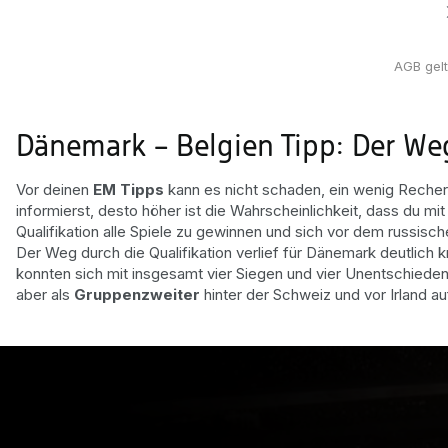
AGB gel
Dänemark – Belgien Tipp: Der Weg
Vor deinen
EM Tipps
kann es nicht schaden, ein wenig Recher
informierst, desto höher ist die Wahrscheinlichkeit, dass du mit
Qualifikation alle Spiele zu gewinnen und sich vor dem russisc
Der Weg durch die Qualifikation verlief für Dänemark deutlich 
konnten sich mit insgesamt vier Siegen und vier Unentschieden
aber als
Gruppenzweiter
hinter der Schweiz und vor Irland au