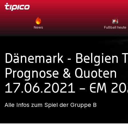
News
Fußball heute
Dänemark - Belgien T
Prognose & Quoten
17.06.2021 – EM 2
Alle Infos zum Spiel der Gruppe B