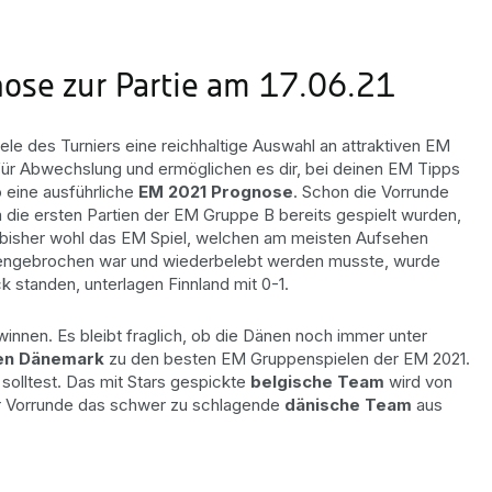
nose zur Partie am 17.06.21
piele des Turniers eine reichhaltige Auswahl an attraktiven EM
ür Abwechslung und ermöglichen es dir, bei deinen EM Tipps
co eine ausführliche
EM 2021 Prognose
. Schon die Vorrunde
die ersten Partien der EM Gruppe B bereits gespielt wurden,
ar bisher wohl das EM Spiel, welchen am meisten Aufsehen
mengebrochen war und wiederbelebt werden musste, wurde
k standen, unterlagen Finnland mit 0-1.
innen. Es bleibt fraglich, ob die Dänen noch immer unter
gen Dänemark
zu den besten EM Gruppenspielen der EM 2021.
 solltest. Das mit Stars gespickte
belgische Team
wird von
der Vorrunde das schwer zu schlagende
dänische Team
aus