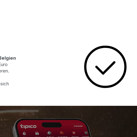
Belgien
Euro
eren.
,
 sich