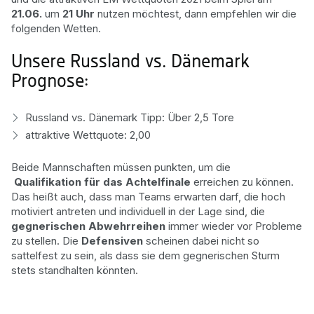
21.06.
um
21 Uhr
nutzen möchtest, dann empfehlen wir die
folgenden Wetten.
Unsere Russland vs. Dänemark
Prognose:
Russland vs. Dänemark Tipp: Über 2,5 Tore
attraktive Wettquote: 2,00
Beide Mannschaften müssen punkten, um die
Qualifikation für das Achtelfinale
erreichen zu können.
Das heißt auch, dass man Teams erwarten darf, die hoch
motiviert antreten und individuell in der Lage sind, die
gegnerischen Abwehrreihen
immer wieder vor Probleme
zu stellen. Die
Defensiven
scheinen dabei nicht so
sattelfest zu sein, als dass sie dem gegnerischen Sturm
stets standhalten könnten.