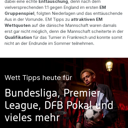
dabei eine echte
Enttäuschung
, denn nach dem
vielversprechenden 1:1 gegen England im ersten
EM
Gruppenspiel
, folgten Niederlagen und das enttäuschende
Aus in der Vorrunde. EM Tipps zu
attraktiven EM
Wettquoten
auf die dänische Mannschaft waren damals
erst gar nicht möglich, denn die Mannschaft scheiterte in der
Qualifikation
für das Turnier in Frankreich und konnte somit
nicht an der Endrunde im Sommer teilnehmen.
Wett Tipps heute für
Bundesliga, Premier
League, DFB Pokal und
vieles mehr