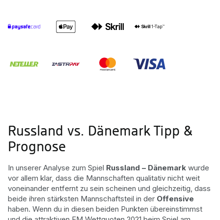
Russland vs. Dänemark Tipp &
Prognose
In unserer Analyse zum Spiel
Russland – Dänemark
wurde
vor allem klar, dass die Mannschaften qualitativ nicht weit
voneinander entfernt zu sein scheinen und gleichzeitig, dass
beide ihren stärksten Mannschaftsteil in der
Offensive
haben. Wenn du in diesen beiden Punkten übereinstimmst
und die attraktiven EM Wettquoten 2021 beim Spiel am