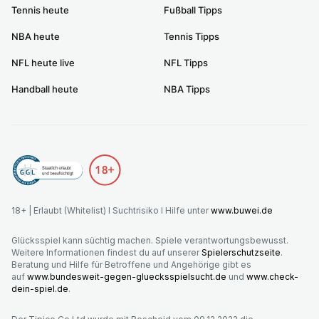
Tennis heute
Fußball Tipps
NBA heute
Tennis Tipps
NFL heute live
NFL Tipps
Handball heute
NBA Tipps
18+ | Erlaubt (Whitelist) I Suchtrisiko I Hilfe unter
www.buwei.de
Glücksspiel kann süchtig machen. Spiele verantwortungsbewusst.
Weitere Informationen findest du auf unserer
Spielerschutzseite
.
Beratung und Hilfe für Betroffene und Angehörige gibt es
auf
www.bundesweit-gegen-gluecksspielsucht.de
und
www.check-
dein-spiel.de
.