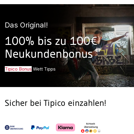
Das Original!
100% bis zu 100€
Neukundenbonus
Tipico Bonus
Wett Tipps
Sicher bei Tipico einzahlen!