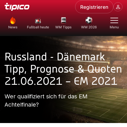
Registrieren
News
Fußball heute
WM Tipps
WM 2026
Menu
Russland - Dänemark
Tipp, Prognose & Quoten
21.06.2021 – EM 2021
Wer qualifiziert sich für das EM
Achtelfinale?