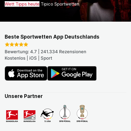
Wett Tipps heute
Tipico Sportwetten
Beste Sportwetten App Deutschlands
Bewertung: 4.7 | 241.334 Rezensionen
Kostenlos | iOS | Sport
Unsere Partner