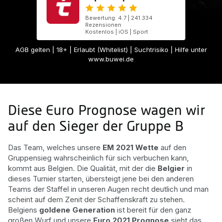
Bewertung: 4.7 | 241.334
Rezensionen
Kostenlos | iOS | Sport
AGB gelten
| 18+ | Erlaubt (Whitelist) | Suchtrisiko | Hilfe unter
www.buwei.de
Diese Euro Prognose wagen wir
auf den Sieger der Gruppe B
Das Team, welches unsere
EM 2021 Wette
auf den
Gruppensieg wahrscheinlich für sich verbuchen kann,
kommt aus Belgien. Die Qualität, mit der die
Belgier
in
dieses Turnier starten, übersteigt jene bei den anderen
Teams der Staffel in unseren Augen recht deutlich und man
scheint auf dem Zenit der Schaffenskraft zu stehen.
Belgiens
goldene Generation
ist bereit für den ganz
großen Wurf und unsere
Euro 2021 Prognose
sieht das