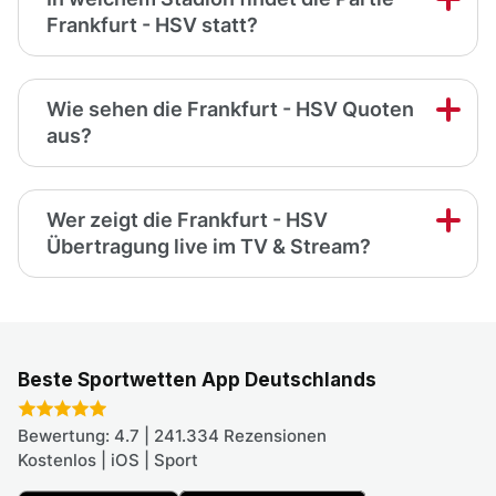
Frankfurt - HSV statt?
Wie sehen die Frankfurt - HSV Quoten
aus?
Wer zeigt die Frankfurt - HSV
Übertragung live im TV & Stream?
Beste Sportwetten App Deutschlands
Bewertung: 4.7 | 241.334 Rezensionen
Kostenlos | iOS | Sport