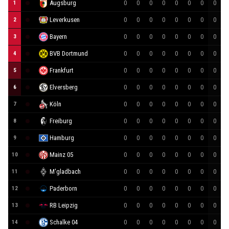
Augsburg
0
0
0
0
0
0
0
0
1
Leverkusen
0
0
0
0
0
0
0
0
2
Bayern
0
0
0
0
0
0
0
0
3
BVB Dortmund
0
0
0
0
0
0
0
0
4
Frankfurt
0
0
0
0
0
0
0
0
5
Elversberg
0
0
0
0
0
0
0
0
6
Köln
0
0
0
0
0
0
0
0
7
Freiburg
0
0
0
0
0
0
0
0
8
Hamburg
0
0
0
0
0
0
0
0
9
Mainz 05
0
0
0
0
0
0
0
0
10
M'gladbach
0
0
0
0
0
0
0
0
11
Paderborn
0
0
0
0
0
0
0
0
12
RB Leipzig
0
0
0
0
0
0
0
0
13
Schalke 04
0
0
0
0
0
0
0
0
14