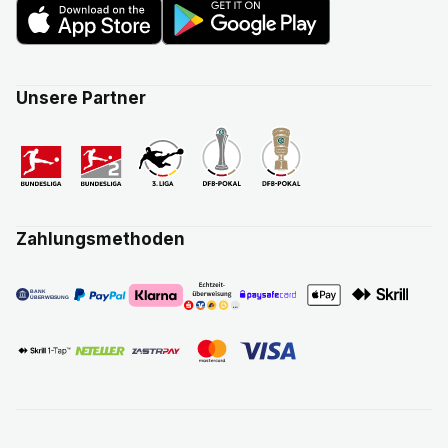
Unsere Partner
Zahlungsmethoden