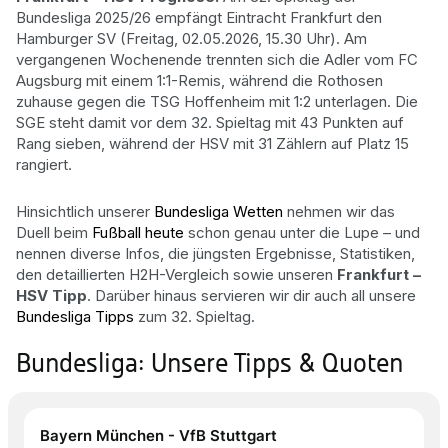
Bundesliga 2025/26 empfängt Eintracht Frankfurt den
Hamburger SV (Freitag, 02.05.2026, 15.30 Uhr). Am
vergangenen Wochenende trennten sich die Adler vom FC
Augsburg mit einem 1:1-Remis, während die Rothosen
zuhause gegen die TSG Hoffenheim mit 1:2 unterlagen. Die
SGE steht damit vor dem 32. Spieltag mit 43 Punkten auf
Rang sieben, während der HSV mit 31 Zählern auf Platz 15
rangiert.
Hinsichtlich unserer
Bundesliga Wetten
nehmen wir das
Duell beim
Fußball heute
schon genau unter die Lupe – und
nennen diverse Infos, die jüngsten Ergebnisse, Statistiken,
den detaillierten H2H-Vergleich sowie unseren
Frankfurt –
HSV Tipp
. Darüber hinaus servieren wir dir auch all unsere
Bundesliga Tipps
zum 32. Spieltag.
Bundesliga: Unsere Tipps & Quoten
Bayern München - VfB Stuttgart