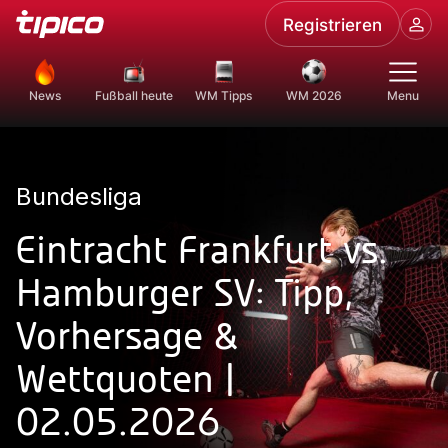
Registrieren
News
Fußball heute
WM Tipps
WM 2026
Menu
Bundesliga
Eintracht Frankfurt vs.
Hamburger SV: Tipp,
Vorhersage &
Wettquoten |
02.05.2026