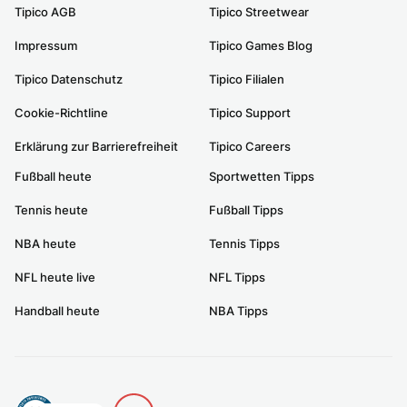
Tipico AGB
Tipico Streetwear
Impressum
Tipico Games Blog
Tipico Datenschutz
Tipico Filialen
Cookie-Richtline
Tipico Support
Erklärung zur Barrierefreiheit
Tipico Careers
Fußball heute
Sportwetten Tipps
Tennis heute
Fußball Tipps
NBA heute
Tennis Tipps
NFL heute live
NFL Tipps
Handball heute
NBA Tipps