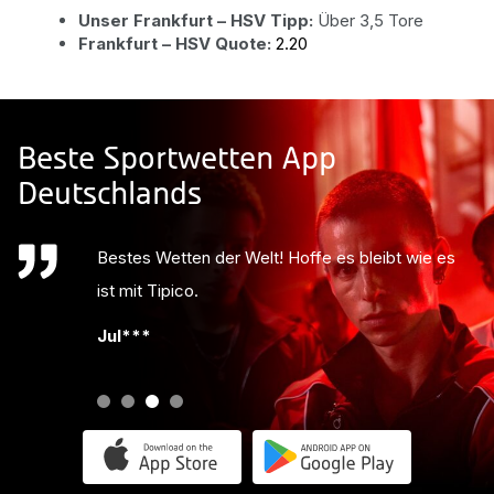
Unser Frankfurt – HSV Tipp:
Über 3,5 Tore
Frankfurt – HSV Quote:
2.20
Beste Sportwetten App
Deutschlands
Bestes Wetten der Welt! Hoffe es bleibt wie es
ist mit Tipico.
Jul***