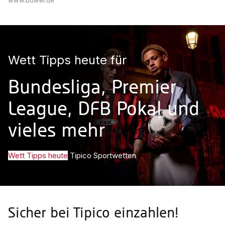
www.buwei.de
Wett Tipps heute für
Bundesliga, Premier
League, DFB Pokal und
vieles mehr
Wett Tipps heute
Tipico Sportwetten
Sicher bei Tipico einzahlen!