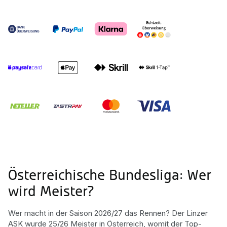
Österreichische Bundesliga: Wer
wird Meister?
Wer macht in der Saison 2026/27 das Rennen? Der Linzer
ASK wurde 25/26 Meister in Österreich, womit der Top-