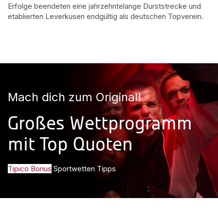
Erfolge beendeten eine jahrzehntelange Durststrecke und
etablierten Leverkusen endgültig als deutschen Topverein.
Mach dich zum Original!
Großes Wettprogramm
mit Top Quoten
Tipico Bonus
Sportwetten Tipps