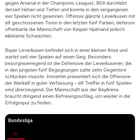
gegen Arsenal in der Champions League). B04 durchlebt
derzeit Höhen und Tiefen und konnte in den vergangenen
vier Spielen nicht gewinnen. Offensiv glänzte Leverkusen mit
elf geschossenen Toren in den letzten fünf Partien, defensiv
offenbarte die Mannschaft von Kasper Hjulmand jedoch
eklatante Schwächen.
Bayer Leverkusen befindet sich in einer kleinen Krise und
wartet seit vier Spielen auf einen Sieg. Besonders
besorgniserregend ist die Defensive der Leverkusener, die
in den jüngsten fünf Begegnungen satte zehn Gegentore
schlucken musste. Immerhin präsentiert sich die Offensive
der Werkelf in guter Verfassung – elf Treffer in fünf Spielen
sind überzeugend. Die Mannschaft aus der BayArena
braucht dringend einen Befreiungsschlag, um wieder in die
Erfolgsspur zu finden.
Bundesliga
S1