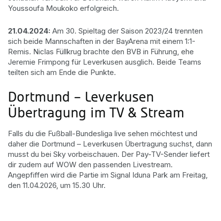
Youssoufa Moukoko erfolgreich.
21.04.2024:
Am 30. Spieltag der Saison 2023/24 trennten
sich beide Mannschaften in der BayArena mit einem 1:1-
Remis. Niclas Füllkrug brachte den BVB in Führung, ehe
Jeremie Frimpong für Leverkusen ausglich. Beide Teams
teilten sich am Ende die Punkte.
Dortmund – Leverkusen
Übertragung im TV & Stream
Falls du die Fußball-Bundesliga live sehen möchtest und
daher die Dortmund – Leverkusen Übertragung suchst, dann
musst du bei Sky vorbeischauen. Der Pay-TV-Sender liefert
dir zudem auf WOW den passenden Livestream.
Angepfiffen wird die Partie im Signal Iduna Park am Freitag,
den 11.04.2026, um 15.30 Uhr.