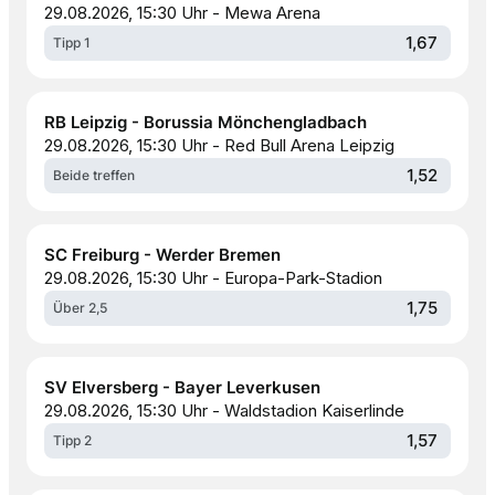
29.08.2026, 15:30 Uhr - Mewa Arena
1,67
Tipp 1
RB Leipzig - Borussia Mönchengladbach
29.08.2026, 15:30 Uhr - Red Bull Arena Leipzig
1,52
Beide treffen
SC Freiburg - Werder Bremen
29.08.2026, 15:30 Uhr - Europa-Park-Stadion
1,75
Über 2,5
SV Elversberg - Bayer Leverkusen
29.08.2026, 15:30 Uhr - Waldstadion Kaiserlinde
1,57
Tipp 2