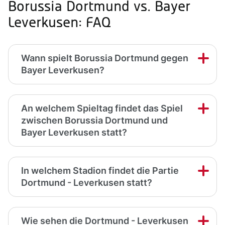
Borussia Dortmund vs. Bayer
Leverkusen: FAQ
Wann spielt Borussia Dortmund gegen
Bayer Leverkusen?
An welchem Spieltag findet das Spiel
zwischen Borussia Dortmund und
Bayer Leverkusen statt?
In welchem Stadion findet die Partie
Dortmund - Leverkusen statt?
Wie sehen die Dortmund - Leverkusen