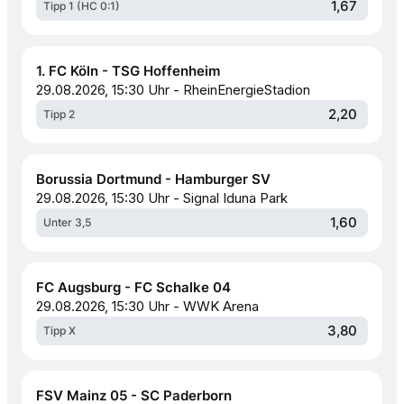
1,67
Tipp 1 (HC 0:1)
1. FC Köln - TSG Hoffenheim
29.08.2026, 15:30 Uhr - RheinEnergieStadion
2,20
Tipp 2
Borussia Dortmund - Hamburger SV
29.08.2026, 15:30 Uhr - Signal Iduna Park
1,60
Unter 3,5
FC Augsburg - FC Schalke 04
29.08.2026, 15:30 Uhr - WWK Arena
3,80
Tipp X
FSV Mainz 05 - SC Paderborn