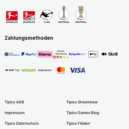
Zahlungsmethoden
Tipico AGB
Tipico Streetwear
Impressum
Tipico Games Blog
Tipico Datenschutz
Tipico Filialen