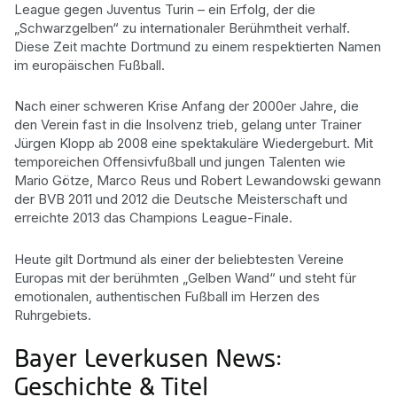
League gegen Juventus Turin – ein Erfolg, der die
„Schwarzgelben“ zu internationaler Berühmtheit verhalf.
Diese Zeit machte Dortmund zu einem respektierten Namen
im europäischen Fußball.
Nach einer schweren Krise Anfang der 2000er Jahre, die
den Verein fast in die Insolvenz trieb, gelang unter Trainer
Jürgen Klopp ab 2008 eine spektakuläre Wiedergeburt. Mit
temporeichen Offensivfußball und jungen Talenten wie
Mario Götze, Marco Reus und Robert Lewandowski gewann
der BVB 2011 und 2012 die Deutsche Meisterschaft und
erreichte 2013 das Champions League-Finale.
Heute gilt Dortmund als einer der beliebtesten Vereine
Europas mit der berühmten „Gelben Wand“ und steht für
emotionalen, authentischen Fußball im Herzen des
Ruhrgebiets.
Bayer Leverkusen News:
Geschichte & Titel