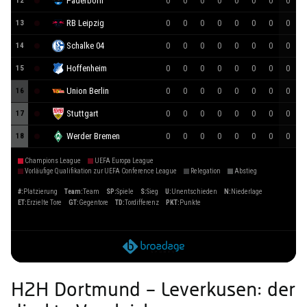
Paderborn
0
0
0
0
0
0
0
0
12
RB Leipzig
0
0
0
0
0
0
0
0
13
Schalke 04
0
0
0
0
0
0
0
0
14
Hoffenheim
0
0
0
0
0
0
0
0
15
Union Berlin
0
0
0
0
0
0
0
0
16
Stuttgart
0
0
0
0
0
0
0
0
17
Werder Bremen
0
0
0
0
0
0
0
0
18
Champions League
UEFA Europa League
Vorläufige Qualifikation zur UEFA Conference League
Relegation
Abstieg
#
:
Platzierung
Team
:
Team
SP
:
Spiele
S
:
Sieg
U
:
Unentschieden
N
:
Niederlage
ET
:
Erzielte Tore
GT
:
Gegentore
TD
:
Tordifferenz
PKT
:
Punkte
H2H Dortmund – Leverkusen: der