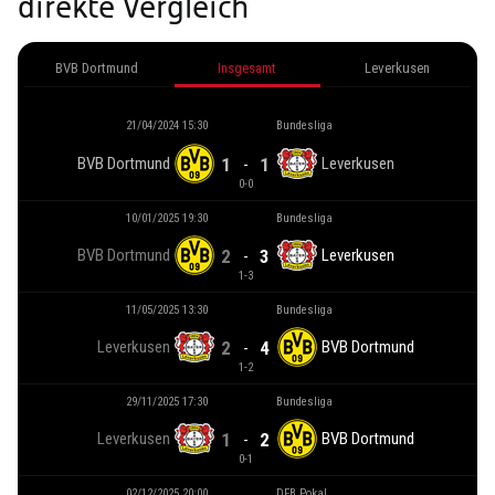
direkte Vergleich
BVB Dortmund
Insgesamt
Leverkusen
21/04/2024 15:30
Bundesliga
BVB Dortmund
1
1
Leverkusen
-
0-0
10/01/2025 19:30
Bundesliga
BVB Dortmund
2
3
Leverkusen
-
1-3
11/05/2025 13:30
Bundesliga
Leverkusen
2
4
BVB Dortmund
-
1-2
29/11/2025 17:30
Bundesliga
Leverkusen
1
2
BVB Dortmund
-
0-1
02/12/2025 20:00
DFB Pokal