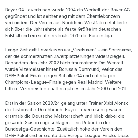
Bayer 04 Leverkusen wurde 1904 als Werkelf der Bayer AG
gegründet und ist seither eng mit dem Chemiekonzern
verbunden. Der Verein aus Nordrhein-Westfalen etablierte
sich über die Jahrzehnte als feste Größe im deutschen
Fußball und erreichte erstmals 1979 die Bundesliga.
Lange Zeit galt Leverkusen als „Vizekusen“ – ein Spitzname,
der die schmerzhaften Zweitplatzierungen widerspiegelt.
Besonders das Jahr 2002 blieb traumatisch: Die Werkelf
wurde Vizemeister hinter Borussia Dortmund, verlor das
DFB-Pokal-Finale gegen Schalke 04 und unterlag im
Champions-League-Finale gegen Real Madrid. Weitere
bittere Vizemeisterschaften gab es im Jahr 2000 und 2011.
Erst in der Saison 2023/24 gelang unter Trainer Xabi Alonso
der historische Durchbruch: Bayer Leverkusen gewann
erstmals die Deutsche Meisterschaft und blieb dabei die
gesamte Saison ungeschlagen – ein Rekord in der
Bundesliga-Geschichte. Zusätzlich holte der Verein den
DFB-Pokal und erreichte das Europa-League-Finale. Diese