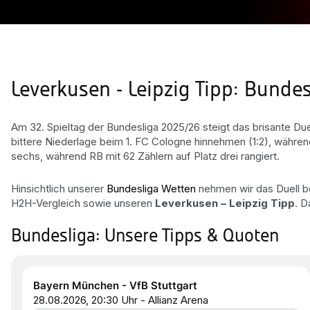
Leverkusen - Leipzig Tipp: Bund
Am 32. Spieltag der Bundesliga 2025/26 steigt das brisante D
bittere Niederlage beim 1. FC Cologne hinnehmen (1:2), währen
sechs, während RB mit 62 Zählern auf Platz drei rangiert.
Hinsichtlich unserer
Bundesliga Wetten
nehmen wir das Duell 
H2H-Vergleich sowie unseren
Leverkusen – Leipzig Tipp
. D
Bundesliga: Unsere Tipps & Quoten
Bayern München - VfB Stuttgart
28.08.2026, 20:30 Uhr - Allianz Arena