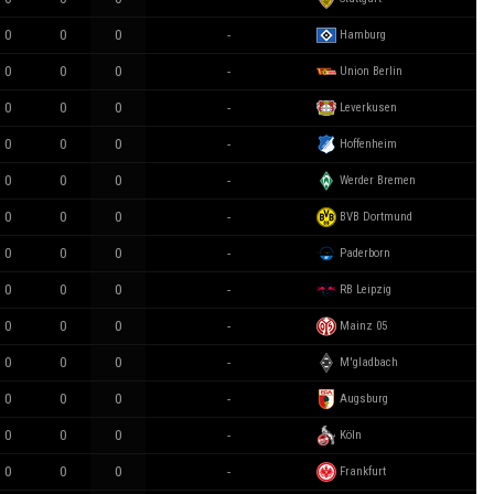
0
0
0
-
Hamburg
0
0
0
-
Union Berlin
0
0
0
-
Leverkusen
0
0
0
-
Hoffenheim
0
0
0
-
Werder Bremen
0
0
0
-
BVB Dortmund
0
0
0
-
Paderborn
0
0
0
-
RB Leipzig
0
0
0
-
Mainz 05
0
0
0
-
M'gladbach
0
0
0
-
Augsburg
0
0
0
-
Köln
0
0
0
-
Frankfurt