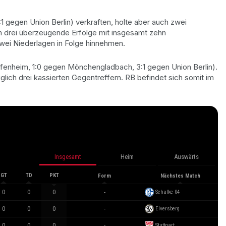
 gegen Union Berlin) verkraften, holte aber auch zwei
en drei überzeugende Erfolge mit insgesamt zehn
zwei Niederlagen in Folge hinnehmen.
offenheim, 1:0 gegen Mönchengladbach, 3:1 gegen Union Berlin).
glich drei kassierten Gegentreffern. RB befindet sich somit im
Insgesamt
Heim
Auswärts
GT
TD
PKT
Form
Nächstes Match
0
0
0
-
Schalke 04
0
0
0
-
Elversberg
0
0
0
-
Stuttgart