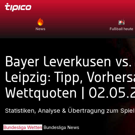
News
Fußball heute
Bayer Leverkusen vs.
Leipzig: Tipp, Vorher
Wettquoten | 02.05
Statistiken, Analyse & Übertragung zum Spiel
Bundesliga Wetten
Bundesliga News