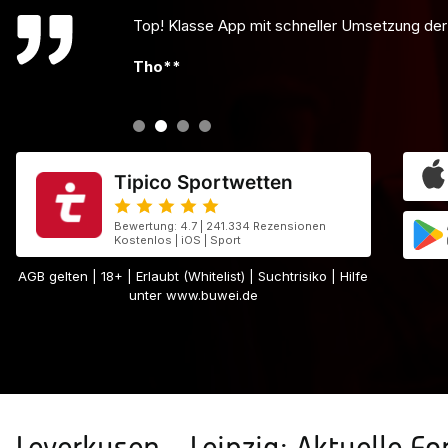
Bestes Wetten der Welt! Hoffe es bleibt wie es
Jul***
Tipico Sportwetten
Bewertung: 4.7 | 241.334 Rezensionen
Kostenlos | iOS | Sport
AGB gelten
| 18+ | Erlaubt (Whitelist) | Suchtrisiko | Hilfe
unter www.buwei.de