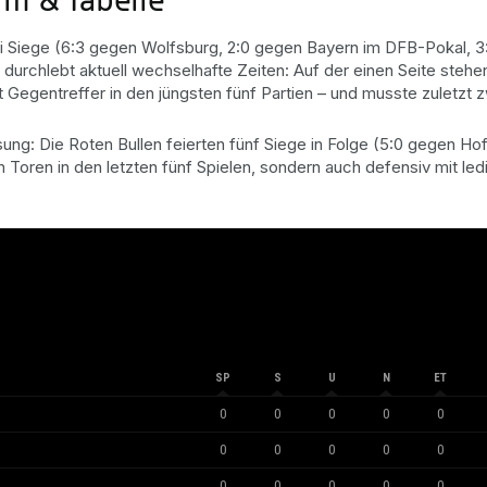
rm & Tabelle
 Siege (6:3 gegen Wolfsburg, 2:0 gegen Bayern im DFB-Pokal, 3:1
 durchlebt aktuell wechselhafte Zeiten: Auf der einen Seite steh
Gegentreffer in den jüngsten fünf Partien – und musste zuletzt 
sung: Die Roten Bullen feierten fünf Siege in Folge (5:0 gegen H
 Toren in den letzten fünf Spielen, sondern auch defensiv mit ledi
SP
S
U
N
ET
0
0
0
0
0
0
0
0
0
0
0
0
0
0
0