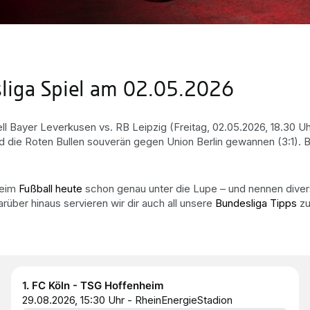
esliga Spiel am 02.05.2026
uell Bayer Leverkusen vs. RB Leipzig (Freitag, 02.05.2026, 18.3
d die Roten Bullen souverän gegen Union Berlin gewannen (3:1). 
beim
Fußball heute
schon genau unter die Lupe – und nennen diverse 
arüber hinaus servieren wir dir auch all unsere
Bundesliga Tipps
zu
1. FC Köln - TSG Hoffenheim
29.08.2026, 15:30 Uhr - RheinEnergieStadion