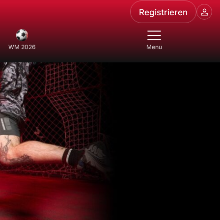
Registrieren
WM 2026
Menu