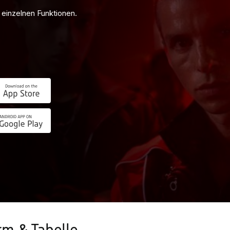
 ist mit Tipico.