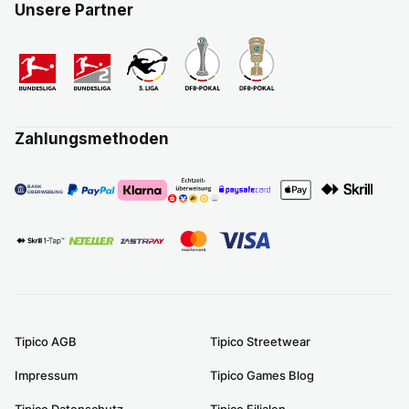
Unsere Partner
Zahlungsmethoden
Tipico AGB
Tipico Streetwear
Impressum
Tipico Games Blog
Tipico Datenschutz
Tipico Filialen