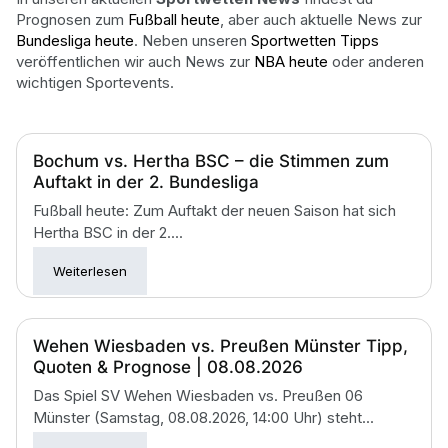
Prognosen zum
Fußball heute
, aber auch aktuelle News zur
Bundesliga heute
. Neben unseren
Sportwetten Tipps
veröffentlichen wir auch News zur
NBA heute
oder anderen
wichtigen Sportevents.
Bochum vs. Hertha BSC – die Stimmen zum
Auftakt in der 2. Bundesliga
Fußball heute: Zum Auftakt der neuen Saison hat sich
Hertha BSC in der 2....
Weiterlesen
Wehen Wiesbaden vs. Preußen Münster Tipp,
Quoten & Prognose | 08.08.2026
Das Spiel SV Wehen Wiesbaden vs. Preußen 06
Münster (Samstag, 08.08.2026, 14:00 Uhr) steht...