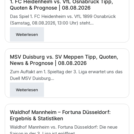
1. FC Heidenheim vs. VfL Osnabrück Tipp,
Quoten & Prognose | 08.08.2026
Das Spiel 1. FC Heidenheim vs. VfL 1899 Osnabrück
(Samstag, 08.08.2026, 13:00 Uhr) steht...
Weiterlesen
MSV Duisburg vs. SV Meppen Tipp, Quoten,
News & Prognose | 08.08.2026
Zum Auftakt am 1. Spieltag der 3. Liga erwartet uns das
Duell MSV Duisburg...
Weiterlesen
Waldhof Mannheim – Fortuna Düsseldorf:
Ergebnis & Statistiken
Waldhof Mannheim vs. Fortuna Düsseldorf: Die neue
Saison in der 3. Liga ist eröffnet...