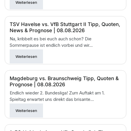
Weiterlesen
TSV Havelse vs. VfB Stuttgart II Tipp, Quoten,
News & Prognose | 08.08.2026
Na, kribbelt es bei euch auch schon? Die
Sommerpause ist endlich vorbei und wir...
Weiterlesen
Magdeburg vs. Braunschweig Tipp, Quoten &
Prognose | 08.08.2026
Endlich wieder 2. Bundesliga! Zum Auftakt am 1.
Spieltag erwartet uns direkt das brisante...
Weiterlesen