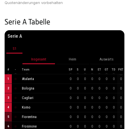
Quotenänderungen vorbehalten
Serie A Tabelle
Serie A
S1
Insgesamt
Heim
Auswärts
#
-
Team
SP
S
U
N
ET
GT
TD
PKT
Atalanta
0
0
0
0
0
0
0
0
1
Bologna
0
0
0
0
0
0
0
0
2
Cagliari
0
0
0
0
0
0
0
0
3
Komo
0
0
0
0
0
0
0
0
4
Fiorentina
0
0
0
0
0
0
0
0
5
Frosinone
0
0
0
0
0
0
0
0
6