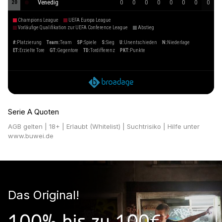
Venedig
0
0
0
0
0
0
0
0
20
Champions League
UEFA Europa League
Vorläufige Qualifikation zur UEFA Conference League
Abstieg
#
:
Platzierung
Team
:
Team
SP
:
Spiele
S
:
Sieg
U
:
Unentschieden
N
:
Niederlage
ET
:
Erzielte Tore
GT
:
Gegentore
TD
:
Tordifferenz
PKT
:
Punkte
Serie A Quoten
AGB gelten
| 18+ | Erlaubt (Whitelist) | Suchtrisiko | Hilfe unter
www.buwei.de
Das Original!