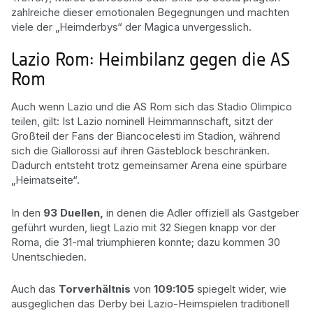
zahlreiche dieser emotionalen Begegnungen und machten
viele der „Heimderbys“ der Magica unvergesslich.
Lazio Rom: Heimbilanz gegen die AS
Rom
Auch wenn Lazio und die AS Rom sich das Stadio Olimpico
teilen, gilt: Ist Lazio nominell Heimmannschaft, sitzt der
Großteil der Fans der Biancocelesti im Stadion, während
sich die Giallorossi auf ihren Gästeblock beschränken.
Dadurch entsteht trotz gemeinsamer Arena eine spürbare
„Heimatseite“.
In den
93 Duellen,
in denen die Adler offiziell als Gastgeber
geführt wurden, liegt Lazio mit 32 Siegen knapp vor der
Roma, die 31-mal triumphieren konnte; dazu kommen 30
Unentschieden.
Auch das
Torverhältnis
von
109:105
spiegelt wider, wie
ausgeglichen das Derby bei Lazio-Heimspielen traditionell