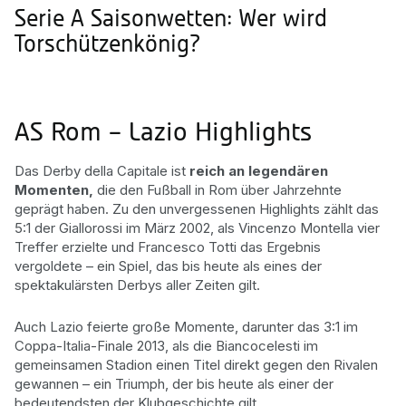
Serie A Saisonwetten: Wer wird
Torschützenkönig?
AS Rom – Lazio Highlights
Das Derby della Capitale ist
reich an
legendären
Momenten,
die den Fußball in Rom über Jahrzehnte
geprägt haben. Zu den unvergessenen Highlights zählt das
5:1 der Giallorossi im März 2002, als Vincenzo Montella vier
Treffer erzielte und Francesco Totti das Ergebnis
vergoldete – ein Spiel, das bis heute als eines der
spektakulärsten Derbys aller Zeiten gilt.
Auch Lazio feierte große Momente, darunter das 3:1 im
Coppa-Italia-Finale 2013, als die Biancocelesti im
gemeinsamen Stadion einen Titel direkt gegen den Rivalen
gewannen – ein Triumph, der bis heute als einer der
bedeutendsten der Klubgeschichte gilt.