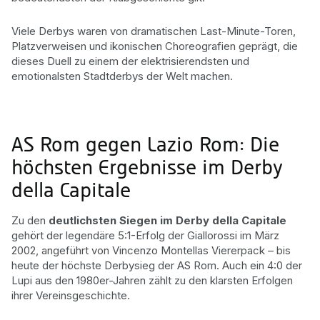
Viele Derbys waren von dramatischen Last-Minute-Toren,
Platzverweisen und ikonischen Choreografien geprägt, die
dieses Duell zu einem der elektrisierendsten und
emotionalsten Stadtderbys der Welt machen.
Serie A Wetten
AS Rom gegen Lazio Rom: Die
höchsten Ergebnisse im Derby
della Capitale
Zu den
deutlichsten Siegen im Derby della Capitale
gehört der legendäre 5:1-Erfolg der Giallorossi im März
2002, angeführt von Vincenzo Montellas Viererpack – bis
heute der höchste Derbysieg der AS Rom. Auch ein 4:0 der
Lupi aus den 1980er-Jahren zählt zu den klarsten Erfolgen
ihrer Vereinsgeschichte.