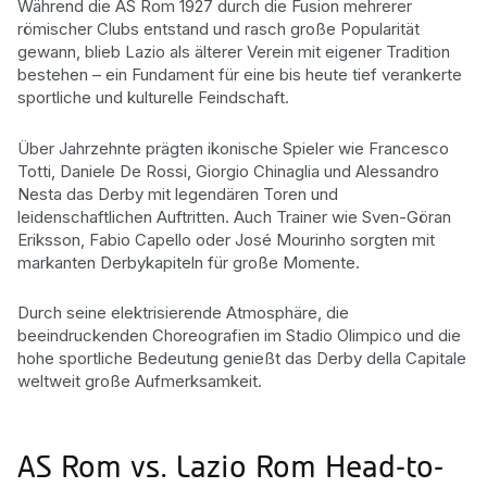
Während die AS Rom 1927 durch die Fusion mehrerer
römischer Clubs entstand und rasch große Popularität
gewann, blieb Lazio als älterer Verein mit eigener Tradition
bestehen – ein Fundament für eine bis heute tief verankerte
sportliche und kulturelle Feindschaft.
Über Jahrzehnte prägten ikonische Spieler wie Francesco
Totti, Daniele De Rossi, Giorgio Chinaglia und Alessandro
Nesta das Derby mit legendären Toren und
leidenschaftlichen Auftritten. Auch Trainer wie Sven-Göran
Eriksson, Fabio Capello oder José Mourinho sorgten mit
markanten Derbykapiteln für große Momente.
Durch seine elektrisierende Atmosphäre, die
beeindruckenden Choreografien im Stadio Olimpico und die
hohe sportliche Bedeutung genießt das Derby della Capitale
weltweit große Aufmerksamkeit.
AS Rom vs. Lazio Rom Head-to-