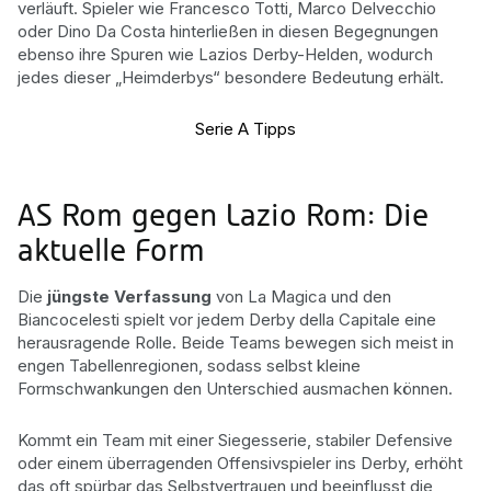
verläuft. Spieler wie Francesco Totti, Marco Delvecchio
oder Dino Da Costa hinterließen in diesen Begegnungen
ebenso ihre Spuren wie Lazios Derby-Helden, wodurch
jedes dieser „Heimderbys“ besondere Bedeutung erhält.
Serie A Tipps
AS Rom gegen Lazio Rom: Die
aktuelle Form
Die
jüngste Verfassung
von La Magica und den
Biancocelesti spielt vor jedem Derby della Capitale eine
herausragende Rolle. Beide Teams bewegen sich meist in
engen Tabellenregionen, sodass selbst kleine
Formschwankungen den Unterschied ausmachen können.
Kommt ein Team mit einer Siegesserie, stabiler Defensive
oder einem überragenden Offensivspieler ins Derby, erhöht
das oft spürbar das Selbstvertrauen und beeinflusst die