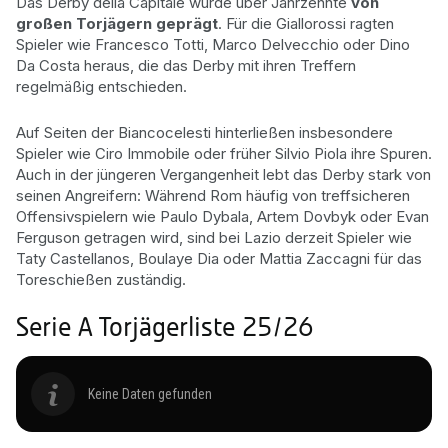
Das Derby della Capitale wurde über Jahrzehnte
von
großen Torjägern geprägt
. Für die Giallorossi ragten
Spieler wie Francesco Totti, Marco Delvecchio oder Dino
Da Costa heraus, die das Derby mit ihren Treffern
regelmäßig entschieden.
Auf Seiten der Biancocelesti hinterließen insbesondere
Spieler wie Ciro Immobile oder früher Silvio Piola ihre Spuren.
Auch in der jüngeren Vergangenheit lebt das Derby stark von
seinen Angreifern: Während Rom häufig von treffsicheren
Offensivspielern wie Paulo Dybala, Artem Dovbyk oder Evan
Ferguson getragen wird, sind bei Lazio derzeit Spieler wie
Taty Castellanos, Boulaye Dia oder Mattia Zaccagni für das
Toreschießen zuständig.
Serie A Torjägerliste 25/26
Keine Daten gefunden