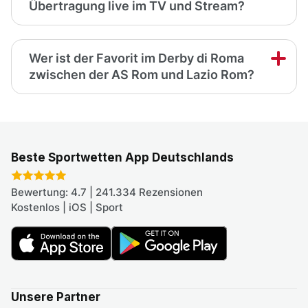
Übertragung live im TV und Stream?
Wer ist der Favorit im Derby di Roma
zwischen der AS Rom und Lazio Rom?
Beste Sportwetten App Deutschlands
Bewertung: 4.7 | 241.334 Rezensionen
Kostenlos | iOS | Sport
Unsere Partner