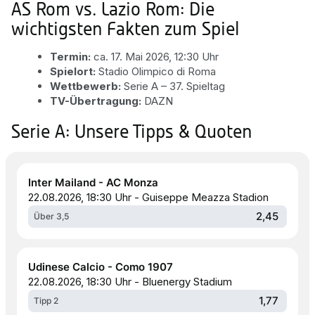
AS Rom vs. Lazio Rom: Die
wichtigsten Fakten zum Spiel
Termin:
ca. 17. Mai 2026, 12:30 Uhr
Spielort:
Stadio Olimpico di Roma
Wettbewerb:
Serie A – 37. Spieltag
TV-Übertragung:
DAZN
Serie A: Unsere Tipps & Quoten
Inter Mailand - AC Monza
22.08.2026, 18:30 Uhr - Guiseppe Meazza Stadion
2,45
Über 3,5
Udinese Calcio - Como 1907
22.08.2026, 18:30 Uhr - Bluenergy Stadium
1,77
Tipp 2