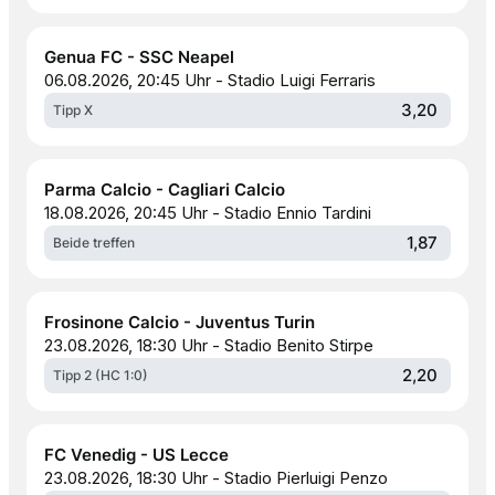
Genua FC - SSC Neapel
06.08.2026, 20:45 Uhr - Stadio Luigi Ferraris
3,20
Tipp X
Parma Calcio - Cagliari Calcio
18.08.2026, 20:45 Uhr - Stadio Ennio Tardini
1,87
Beide treffen
Frosinone Calcio - Juventus Turin
23.08.2026, 18:30 Uhr - Stadio Benito Stirpe
2,20
Tipp 2 (HC 1:0)
FC Venedig - US Lecce
23.08.2026, 18:30 Uhr - Stadio Pierluigi Penzo