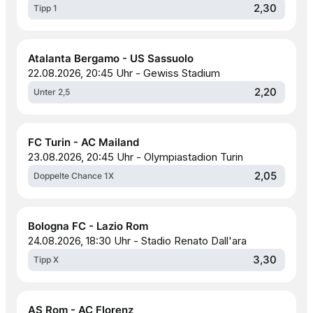
2,30
Tipp 1
Atalanta Bergamo - US Sassuolo
22.08.2026, 20:45 Uhr - Gewiss Stadium
2,20
Unter 2,5
FC Turin - AC Mailand
23.08.2026, 20:45 Uhr - Olympiastadion Turin
2,05
Doppelte Chance 1X
Bologna FC - Lazio Rom
24.08.2026, 18:30 Uhr - Stadio Renato Dall'ara
3,30
Tipp X
AS Rom - AC Florenz