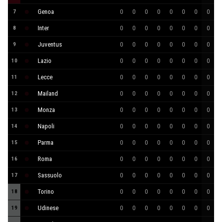
Genoa
0
0
0
0
0
0
0
0
7
Inter
0
0
0
0
0
0
0
0
8
Juventus
0
0
0
0
0
0
0
0
9
Lazio
0
0
0
0
0
0
0
0
10
Lecce
0
0
0
0
0
0
0
0
11
Mailand
0
0
0
0
0
0
0
0
12
Monza
0
0
0
0
0
0
0
0
13
Napoli
0
0
0
0
0
0
0
0
14
Parma
0
0
0
0
0
0
0
0
15
Roma
0
0
0
0
0
0
0
0
16
Sassuolo
0
0
0
0
0
0
0
0
17
Torino
0
0
0
0
0
0
0
0
18
Udinese
0
0
0
0
0
0
0
0
19