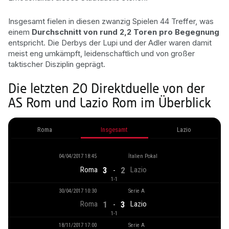
Insgesamt fielen in diesen zwanzig Spielen 44 Treffer, was
einem
Durchschnitt von rund 2,2 Toren pro Begegnung
entspricht. Die Derbys der Lupi und der Adler waren damit
meist eng umkämpft, leidenschaftlich und von großer
taktischer Disziplin geprägt.
Die letzten 20 Direktduelle von der
AS Rom und Lazio Rom im Überblick
Roma
Insgesamt
Lazio
04/04/2017 18:45
İtalien Pokal
Roma
3
2
Lazio
-
1-1
30/04/2017 10:30
Serie A
Roma
1
3
Lazio
-
1-1
18/11/2017 17:00
Serie A