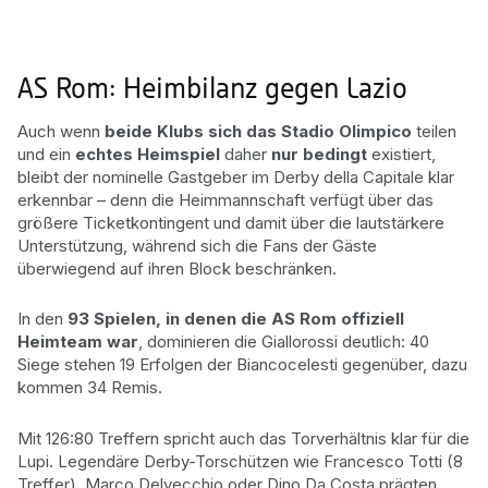
AS Rom vs. Lazio Wetten
AS Rom: Heimbilanz gegen Lazio
Auch wenn
beide Klubs sich das Stadio Olimpico
teilen
und ein
echtes Heimspiel
daher
nur bedingt
existiert,
bleibt der nominelle Gastgeber im Derby della Capitale klar
erkennbar – denn die Heimmannschaft verfügt über das
größere Ticketkontingent und damit über die lautstärkere
Unterstützung, während sich die Fans der Gäste
überwiegend auf ihren Block beschränken.
In den
93 Spielen, in denen die AS Rom offiziell
Heimteam war
, dominieren die Giallorossi deutlich: 40
Siege stehen 19 Erfolgen der Biancocelesti gegenüber, dazu
kommen 34 Remis.
Mit 126:80 Treffern spricht auch das Torverhältnis klar für die
Lupi. Legendäre Derby-Torschützen wie Francesco Totti (8
Treffer), Marco Delvecchio oder Dino Da Costa prägten