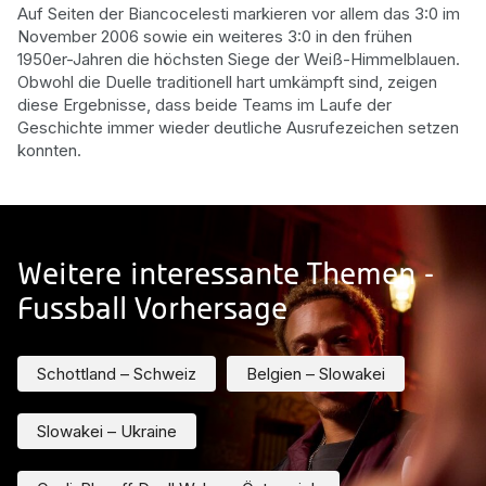
Auf Seiten der Biancocelesti markieren vor allem das 3:0 im
November 2006 sowie ein weiteres 3:0 in den frühen
1950er-Jahren die höchsten Siege der Weiß-Himmelblauen.
Obwohl die Duelle traditionell hart umkämpft sind, zeigen
diese Ergebnisse, dass beide Teams im Laufe der
Geschichte immer wieder deutliche Ausrufezeichen setzen
konnten.
Weitere interessante Themen -
Fussball Vorhersage
Schottland – Schweiz
Belgien – Slowakei
Slowakei – Ukraine