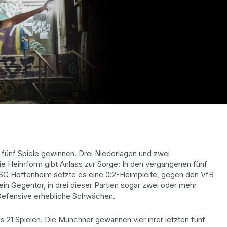
 fünf Spiele gewinnen. Drei Niederlagen und zwei
die Heimform gibt Anlass zur Sorge: In den vergangenen fünf
TSG Hoffenheim setzte es eine 0:2-Heimpleite, gegen den VfB
in Gegentor, in drei dieser Partien sogar zwei oder mehr
e Defensive erhebliche Schwächen.
 21 Spielen. Die Münchner gewannen vier ihrer letzten fünf