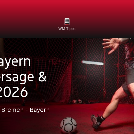
WM Tipps
ayern
ersage &
.2026
l Bremen - Bayern