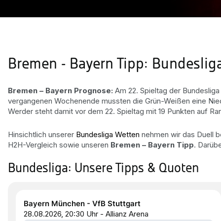
Bremen - Bayern Tipp: Bundesli
Bremen – Bayern Prognose:
Am 22. Spieltag der Bundeslig
vergangenen Wochenende mussten die Grün-Weißen eine Niederl
Werder steht damit vor dem 22. Spieltag mit 19 Punkten auf Ra
Hinsichtlich unserer
Bundesliga Wetten
nehmen wir das Duell 
H2H-Vergleich sowie unseren
Bremen – Bayern Tipp
. Darübe
Bundesliga: Unsere Tipps & Quoten
Bayern München - VfB Stuttgart
28.08.2026, 20:30 Uhr - Allianz Arena