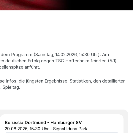
f dem Programm (Samstag, 14.02.2026, 15:30 Uhr). Am
 deutlichen Erfolg gegen TSG Hoffenheim feierten (5:1).
ellenspitze anführt.
Infos, die jüngsten Ergebnisse, Statistiken, den detaillierten
 Spieltag.
Borussia Dortmund - Hamburger SV
29.08.2026, 15:30 Uhr - Signal Iduna Park