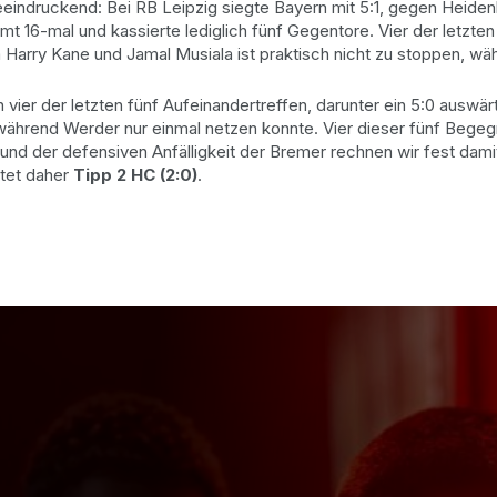
indruckend: Bei RB Leipzig siegte Bayern mit 5:1, gegen Heidenhe
t 16-mal und kassierte lediglich fünf Gegentore. Vier der letzten
rry Kane und Jamal Musiala ist praktisch nicht zu stoppen, währen
n vier der letzten fünf Aufeinandertreffen, darunter ein 5:0 aus
, während Werder nur einmal netzen konnte. Vier dieser fünf Bege
nd der defensiven Anfälligkeit der Bremer rechnen wir fest dam
tet daher
Tipp 2 HC (2:0)
.