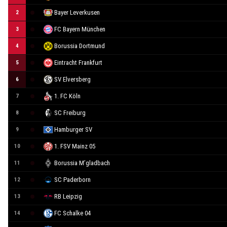
Bayer Leverkusen
2
FC Bayern München
3
Borussia Dortmund
4
Eintracht Frankfurt
5
SV Elversberg
6
1. FC Köln
7
SC Freiburg
8
Hamburger SV
9
1. FSV Mainz 05
10
Borussia M’gladbach
11
SC Paderborn
12
RB Leipzig
13
FC Schalke 04
14