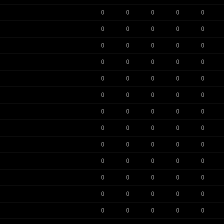
0
0
0
0
0
0
0
0
0
0
0
0
0
0
0
0
0
0
0
0
0
0
0
0
0
0
0
0
0
0
0
0
0
0
0
0
0
0
0
0
0
0
0
0
0
0
0
0
0
0
0
0
0
0
0
0
0
0
0
0
0
0
0
0
0