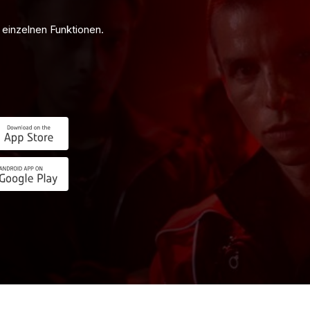
 ist mit Tipico.