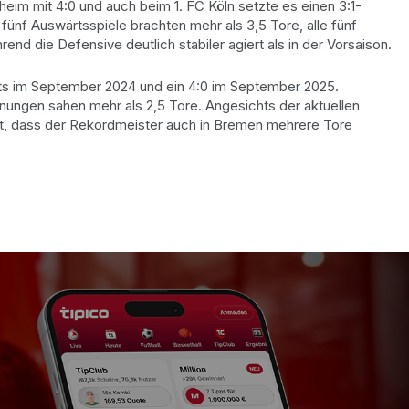
im mit 4:0 und auch beim 1. FC Köln setzte es einen 3:1-
 fünf Auswärtsspiele brachten mehr als 3,5 Tore, alle fünf
d die Defensive deutlich stabiler agiert als in der Vorsaison.
wärts im September 2024 und ein 4:0 im September 2025.
gnungen sahen mehr als 2,5 Tore. Angesichts der aktuellen
it, dass der Rekordmeister auch in Bremen mehrere Tore