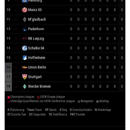
Hamburg
0
0
0
0
0
0
0
0
9
Mainz 05
0
0
0
0
0
0
0
0
10
M'gladbach
0
0
0
0
0
0
0
0
11
Paderborn
0
0
0
0
0
0
0
0
12
RB Leipzig
0
0
0
0
0
0
0
0
13
Schalke 04
0
0
0
0
0
0
0
0
14
Hoffenheim
0
0
0
0
0
0
0
0
15
Union Berlin
0
0
0
0
0
0
0
0
16
Stuttgart
0
0
0
0
0
0
0
0
17
Werder Bremen
0
0
0
0
0
0
0
0
18
Champions League
UEFA Europa League
Vorläufige Qualifikation zur UEFA Conference League
Relegation
Abstieg
#
:
Platzierung
Team
:
Team
SP
:
Spiele
S
:
Sieg
U
:
Unentschieden
N
:
Niederlage
ET
:
Erzielte Tore
GT
:
Gegentore
TD
:
Tordifferenz
PKT
:
Punkte