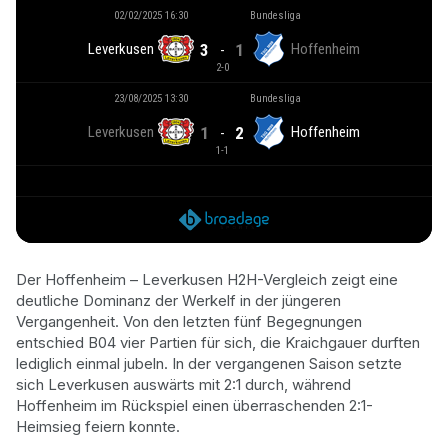
02/02/2025 16:30
Bundesliga
Leverkusen
3
1
Hoffenheim
-
2-0
23/08/2025 13:30
Bundesliga
Leverkusen
1
2
Hoffenheim
-
1-1
Der Hoffenheim – Leverkusen H2H-Vergleich zeigt eine
deutliche Dominanz der Werkelf in der jüngeren
Vergangenheit. Von den letzten fünf Begegnungen
entschied B04 vier Partien für sich, die Kraichgauer durften
lediglich einmal jubeln. In der vergangenen Saison setzte
sich Leverkusen auswärts mit 2:1 durch, während
Hoffenheim im Rückspiel einen überraschenden 2:1-
Heimsieg feiern konnte.