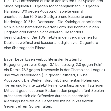
Die TSG Hoffenheim durfte in den letzten fünf Spielen drei
Siege bejubeln (5:1 gegen Mönchengladbach, 4:1 gegen
Hamburg, 3:0 gegen Augsburg), spielte einmal
unentschieden (0:0 bei Stuttgart) und kassierte eine
Niederlage (0:2 bei Dortmund). Die Kraichgauer befinden
sich in einer bemerkenswerten Form und konnten in den
jüngsten drei Partien nicht verloren. Besonders
beeindruckend: Die TSG netzte in den vergangenen fünf
Duellen zwölfmal und kassierte lediglich vier Gegentore –
eine überragende Bilanz.
Bayer Leverkusen verbuchte in den letzten fünf
Begegnungen zwei Siege (3:1 bei Leipzig, 2:0 gegen Köln),
ein Remis (2:2 gegen Newcastle in der Champions League)
und zwei Niederlagen (1:4 gegen Stuttgart, 0:2 bei
Augsburg). Die Werkelf durchlebt momentan Höhen und
Tiefen und konnte zuletzt keine Konstanz an den Tag legen.
Mit acht geschossenen Buden in den jüngsten fünf Spielen
präsentiert sich die Offensive durchaus ansehnlich,
allerdings bereitet die Defensive mit neun kassierten
Gegentreffern Sorgenfalten.