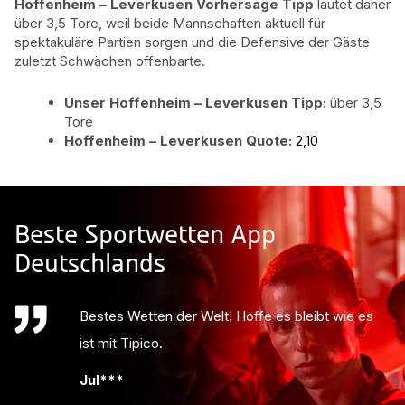
Hoffenheim – Leverkusen Vorhersage Tipp
lautet daher
über 3,5 Tore, weil beide Mannschaften aktuell für
spektakuläre Partien sorgen und die Defensive der Gäste
zuletzt Schwächen offenbarte.
Unser Hoffenheim – Leverkusen Tipp:
über 3,5
Tore
Hoffenheim – Leverkusen Quote:
2,10
Beste Sportwetten App
Deutschlands
Bestes Wetten der Welt! Hoffe es bleibt wie es
ist mit Tipico.
Jul***