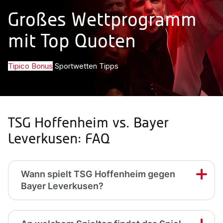
Großes Wettprogramm
mit Top Quoten
Tipico Bonus
Sportwetten Tipps
TSG Hoffenheim vs. Bayer
Leverkusen: FAQ
Wann spielt TSG Hoffenheim gegen
Bayer Leverkusen?