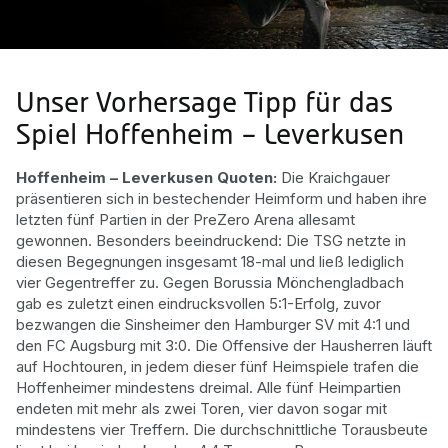
Unser Vorhersage Tipp für das
Spiel Hoffenheim – Leverkusen
Hoffenheim – Leverkusen Quoten:
Die Kraichgauer
präsentieren sich in bestechender Heimform und haben ihre
letzten fünf Partien in der PreZero Arena allesamt
gewonnen. Besonders beeindruckend: Die TSG netzte in
diesen Begegnungen insgesamt 18-mal und ließ lediglich
vier Gegentreffer zu. Gegen Borussia Mönchengladbach
gab es zuletzt einen eindrucksvollen 5:1-Erfolg, zuvor
bezwangen die Sinsheimer den Hamburger SV mit 4:1 und
den FC Augsburg mit 3:0. Die Offensive der Hausherren läuft
auf Hochtouren, in jedem dieser fünf Heimspiele trafen die
Hoffenheimer mindestens dreimal. Alle fünf Heimpartien
endeten mit mehr als zwei Toren, vier davon sogar mit
mindestens vier Treffern. Die durchschnittliche Torausbeute