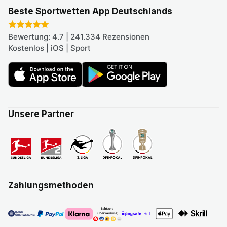
Beste Sportwetten App Deutschlands
Bewertung: 4.7 | 241.334 Rezensionen
Kostenlos | iOS | Sport
Unsere Partner
Zahlungsmethoden