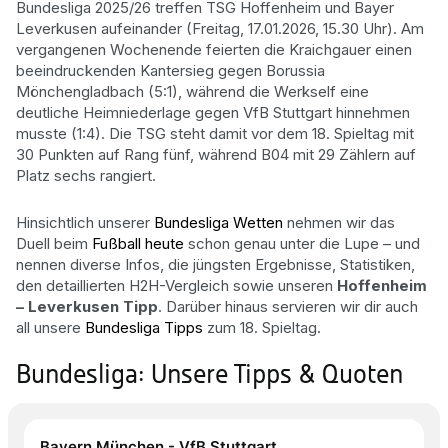
Bundesliga 2025/26 treffen TSG Hoffenheim und Bayer
Leverkusen aufeinander (Freitag, 17.01.2026, 15.30 Uhr). Am
vergangenen Wochenende feierten die Kraichgauer einen
beeindruckenden Kantersieg gegen Borussia
Mönchengladbach (5:1), während die Werkself eine
deutliche Heimniederlage gegen VfB Stuttgart hinnehmen
musste (1:4). Die TSG steht damit vor dem 18. Spieltag mit
30 Punkten auf Rang fünf, während B04 mit 29 Zählern auf
Platz sechs rangiert.
Hinsichtlich unserer
Bundesliga Wetten
nehmen wir das
Duell beim
Fußball heute
schon genau unter die Lupe – und
nennen diverse Infos, die jüngsten Ergebnisse, Statistiken,
den detaillierten H2H-Vergleich sowie unseren
Hoffenheim
– Leverkusen Tipp
. Darüber hinaus servieren wir dir auch
all unsere
Bundesliga Tipps
zum 18. Spieltag.
Bundesliga: Unsere Tipps & Quoten
Bayern München - VfB Stuttgart