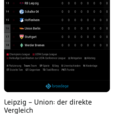
RB Leipzig
0
0
0
0
0
0
0
0
13
Schalke 04
0
0
0
0
0
0
0
0
14
Hoffenheim
0
0
0
0
0
0
0
0
15
Union Berlin
0
0
0
0
0
0
0
0
16
Stuttgart
0
0
0
0
0
0
0
0
17
Werder Bremen
0
0
0
0
0
0
0
0
18
Champions League
UEFA Europa League
Vorläufige Qualifikation zur UEFA Conference League
Relegation
Abstieg
#
:
Platzierung
Team
:
Team
SP
:
Spiele
S
:
Sieg
U
:
Unentschieden
N
:
Niederlage
ET
:
Erzielte Tore
GT
:
Gegentore
TD
:
Tordifferenz
PKT
:
Punkte
Leipzig – Union: der direkte
Vergleich