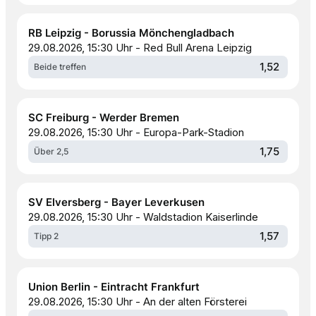
RB Leipzig - Borussia Mönchengladbach
29.08.2026, 15:30 Uhr - Red Bull Arena Leipzig
1,52
Beide treffen
SC Freiburg - Werder Bremen
29.08.2026, 15:30 Uhr - Europa-Park-Stadion
1,75
Über 2,5
SV Elversberg - Bayer Leverkusen
29.08.2026, 15:30 Uhr - Waldstadion Kaiserlinde
1,57
Tipp 2
Union Berlin - Eintracht Frankfurt
29.08.2026, 15:30 Uhr - An der alten Försterei