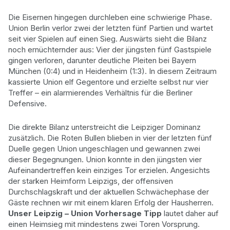
Die Eisernen hingegen durchleben eine schwierige Phase.
Union Berlin verlor zwei der letzten fünf Partien und wartet
seit vier Spielen auf einen Sieg. Auswärts sieht die Bilanz
noch ernüchternder aus: Vier der jüngsten fünf Gastspiele
gingen verloren, darunter deutliche Pleiten bei Bayern
München (0:4) und in Heidenheim (1:3). In diesem Zeitraum
kassierte Union elf Gegentore und erzielte selbst nur vier
Treffer – ein alarmierendes Verhältnis für die Berliner
Defensive.
Die direkte Bilanz unterstreicht die Leipziger Dominanz
zusätzlich. Die Roten Bullen blieben in vier der letzten fünf
Duelle gegen Union ungeschlagen und gewannen zwei
dieser Begegnungen. Union konnte in den jüngsten vier
Aufeinandertreffen kein einziges Tor erzielen. Angesichts
der starken Heimform Leipzigs, der offensiven
Durchschlagskraft und der aktuellen Schwächephase der
Gäste rechnen wir mit einem klaren Erfolg der Hausherren.
Unser Leipzig – Union Vorhersage Tipp
lautet daher auf
einen Heimsieg mit mindestens zwei Toren Vorsprung.