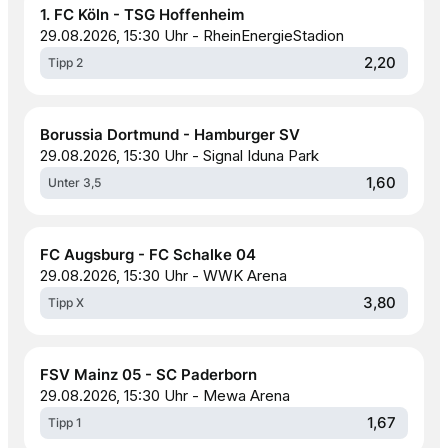
1. FC Köln - TSG Hoffenheim
29.08.2026, 15:30 Uhr - RheinEnergieStadion
2,20
Tipp 2
Borussia Dortmund - Hamburger SV
29.08.2026, 15:30 Uhr - Signal Iduna Park
1,60
Unter 3,5
FC Augsburg - FC Schalke 04
29.08.2026, 15:30 Uhr - WWK Arena
3,80
Tipp X
FSV Mainz 05 - SC Paderborn
29.08.2026, 15:30 Uhr - Mewa Arena
1,67
Tipp 1