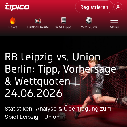
Registrieren
News
Fußball heute
WM Tipps
WM 2026
Menu
RB Leipzig vs. Union
Berlin: Tipp, Vorhersage
& Wettquoten |
24.06.2026
Statistiken, Analyse & Übertragung zum
Spiel Leipzig - Union