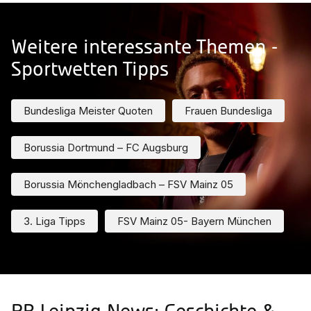
Weitere interessante Themen -
Sportwetten Tipps
Bundesliga Meister Quoten
Frauen Bundesliga
Borussia Dortmund – FC Augsburg
Borussia Mönchengladbach – FSV Mainz 05
3. Liga Tipps
FSV Mainz 05- Bayern München