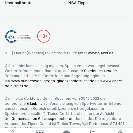
Handball heute
NBA Tipps
18+ | Erlaubt (Whitelist) I Suchtrisiko I Hilfe unter
www.buwei.de
Glücksspiel kann süchtig machen. Spiele verantwortungsbewusst.
Weitere Informationen findest du auf unserer
Spielerschutzseite
.
Beratung und Hilfe für Betroffene und Angehörige gibt es
auf
www.bundesweit-gegen-gluecksspielsucht.de
und
www.check-
dein-spiel.de
.
Der Tipico Co Ltd wurde mit Bescheid vom 09.12.2022 die
behördliche
Erlaubnis
zur Veranstaltung von Sportwetten im Internet
und stationären Bereich erteilt („behördlich zugelassener
Sportwettveranstalter“). Tipico Co. Ltd. steht unter der Aufsicht
der
Gemeinsamen Glücksspielbehörde
der Länder. Die registrierte
Adresse der Tipico Co Ltd ist Tipico Tower, Vjal Portomaso, STJ 4011
St. Julian’s, Malta