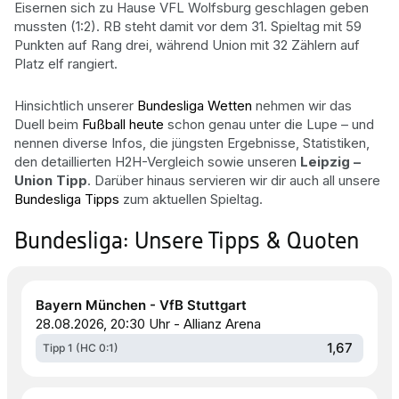
Eisernen sich zu Hause VFL Wolfsburg geschlagen geben
mussten (1:2). RB steht damit vor dem 31. Spieltag mit 59
Punkten auf Rang drei, während Union mit 32 Zählern auf
Platz elf rangiert.
Hinsichtlich unserer
Bundesliga Wetten
nehmen wir das
Duell beim
Fußball heute
schon genau unter die Lupe – und
nennen diverse Infos, die jüngsten Ergebnisse, Statistiken,
den detaillierten H2H-Vergleich sowie unseren
Leipzig –
Union Tipp
. Darüber hinaus servieren wir dir auch all unsere
Bundesliga Tipps
zum aktuellen Spieltag.
Bundesliga: Unsere Tipps & Quoten
Bayern München - VfB Stuttgart
28.08.2026, 20:30 Uhr - Allianz Arena
1,67
Tipp 1 (HC 0:1)