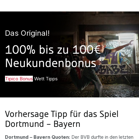
Das Original!
100% bis zu 100€
Neukundenbonus
Tipico Bonus
Wett Tipps
Vorhersage Tipp für das Spiel
Dortmund – Bayern
Dortmund – Bayern Quoten:
Der BVB durfte in den letzten