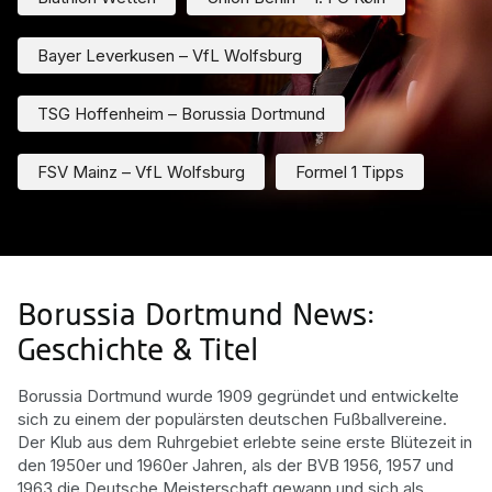
Bayer Leverkusen – VfL Wolfsburg
TSG Hoffenheim – Borussia Dortmund
FSV Mainz – VfL Wolfsburg
Formel 1 Tipps
Borussia Dortmund News:
Geschichte & Titel
Borussia Dortmund wurde 1909 gegründet und entwickelte
sich zu einem der populärsten deutschen Fußballvereine.
Der Klub aus dem Ruhrgebiet erlebte seine erste Blütezeit in
den 1950er und 1960er Jahren, als der BVB 1956, 1957 und
1963 die Deutsche Meisterschaft gewann und sich als