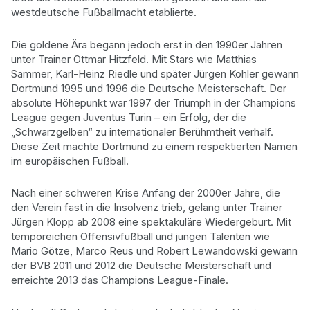
westdeutsche Fußballmacht etablierte.
Die goldene Ära begann jedoch erst in den 1990er Jahren
unter Trainer Ottmar Hitzfeld. Mit Stars wie Matthias
Sammer, Karl-Heinz Riedle und später Jürgen Kohler gewann
Dortmund 1995 und 1996 die Deutsche Meisterschaft. Der
absolute Höhepunkt war 1997 der Triumph in der Champions
League gegen Juventus Turin – ein Erfolg, der die
„Schwarzgelben“ zu internationaler Berühmtheit verhalf.
Diese Zeit machte Dortmund zu einem respektierten Namen
im europäischen Fußball.
Nach einer schweren Krise Anfang der 2000er Jahre, die
den Verein fast in die Insolvenz trieb, gelang unter Trainer
Jürgen Klopp ab 2008 eine spektakuläre Wiedergeburt. Mit
temporeichen Offensivfußball und jungen Talenten wie
Mario Götze, Marco Reus und Robert Lewandowski gewann
der BVB 2011 und 2012 die Deutsche Meisterschaft und
erreichte 2013 das Champions League-Finale.