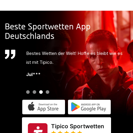
Beste Sportwetten App
Deutschlands
Bestes Wetten der Welt! Hoffe es bleibt wie es
ist mit Tipico.
Jul***
Tipico Sportwetten