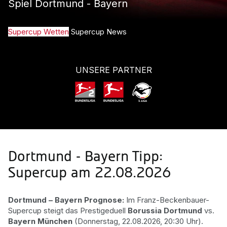
Spiel Dortmund - Bayern
Supercup Wetten
Supercup News
UNSERE PARTNER
Dortmund - Bayern Tipp:
Supercup am 22.08.2026
Dortmund – Bayern Prognose:
Im Franz-Beckenbauer-
Supercup steigt das Prestigeduell
Borussia Dortmund
vs.
Bayern München
(Donnerstag, 22.08.2026, 20:30 Uhr).