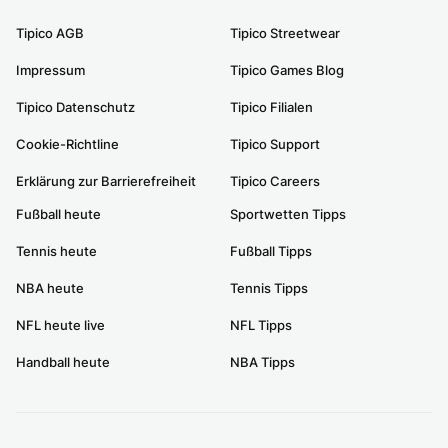
Tipico AGB
Tipico Streetwear
Impressum
Tipico Games Blog
Tipico Datenschutz
Tipico Filialen
Cookie-Richtline
Tipico Support
Erklärung zur Barrierefreiheit
Tipico Careers
Fußball heute
Sportwetten Tipps
Tennis heute
Fußball Tipps
NBA heute
Tennis Tipps
NFL heute live
NFL Tipps
Handball heute
NBA Tipps