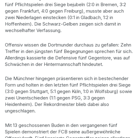
fünf Pflichtspielen drei Siege bejubeln (2:0 in Bremen, 3:2
gegen Frankfurt, 4:0 gegen Freiburg), musste aber auch
zwei Niederlagen einstecken (0:1 in Gladbach, 1:2 in
Hoffenheim). Die Schwarz-Gelben zeigen sich damit in
wechselhafter Verfassung.
Offensiv wissen die Dortmunder durchaus zu gefallen: Zehn
Treffer in den jüngsten fünf Begegnungen sprechen für sich.
Allerdings kassierte die Defensive fünf Gegentore, was auf
Schwächen in der Hintermannschaft hindeutet.
Die Münchner hingegen präsentieren sich in bestechender
Form und holten in den letzten fünf Pflichtspielen drei Siege
(3:0 gegen Stuttgart, 5:1 gegen Köln, 1:0 in Wolfsburg) sowie
zwei Unentschieden (1:1 gegen PSG, 3:3 gegen
Heidenheim). Der Rekordmeister blieb dabei also
ungeschlagen.
Mit 13 geschossenen Buden in den vergangenen fünf
Spielen demonstriert der FCB seine außergewöhnliche