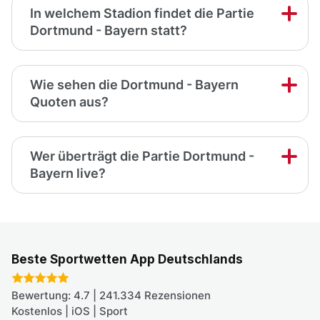
In welchem Stadion findet die Partie
Dortmund - Bayern statt?
Wie sehen die Dortmund - Bayern
Quoten aus?
Wer überträgt die Partie Dortmund -
Bayern live?
Beste Sportwetten App Deutschlands
Bewertung: 4.7 | 241.334 Rezensionen
Kostenlos | iOS | Sport