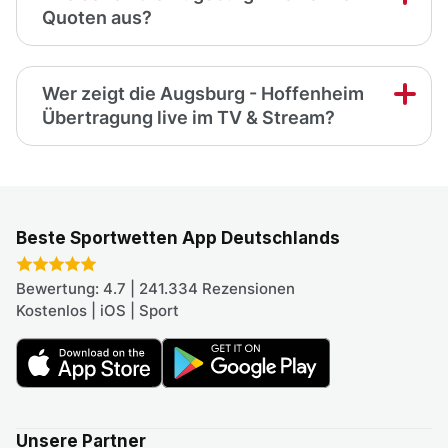
Quoten aus?
Wer zeigt die Augsburg - Hoffenheim
Übertragung live im TV & Stream?
Beste Sportwetten App Deutschlands
Bewertung: 4.7 | 241.334 Rezensionen
Kostenlos | iOS | Sport
Unsere Partner