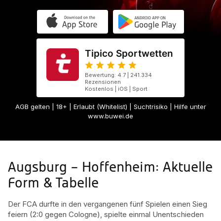
Tipico Sportwetten
Bewertung: 4.7 | 241.334
Rezensionen
Kostenlos | iOS | Sport
AGB gelten
| 18+ | Erlaubt (Whitelist) | Suchtrisiko | Hilfe unter
www.buwei.de
Augsburg – Hoffenheim: Aktuelle
Form & Tabelle
Der FCA durfte in den vergangenen fünf Spielen einen Sieg
feiern (2:0 gegen Cologne), spielte einmal Unentschieden