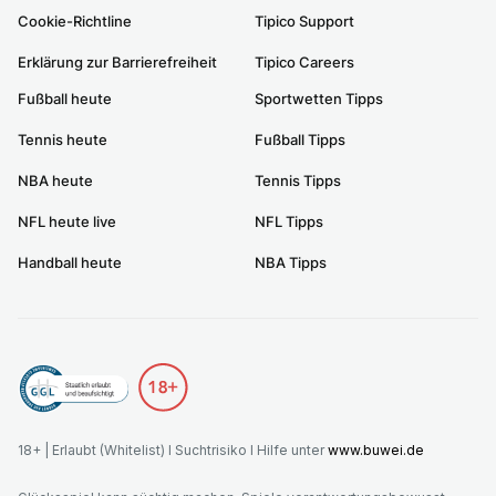
Cookie-Richtline
Tipico Support
Erklärung zur Barrierefreiheit
Tipico Careers
Fußball heute
Sportwetten Tipps
Tennis heute
Fußball Tipps
NBA heute
Tennis Tipps
NFL heute live
NFL Tipps
Handball heute
NBA Tipps
18+ | Erlaubt (Whitelist) I Suchtrisiko I Hilfe unter
www.buwei.de