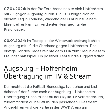
07.04.2024:
In der PreZero Arena setzte sich Hoffenheim
mit 3:1 gegen Augsburg durch. Die TSG zeigte sich an
diesem Tag in Torlaune, während der FCA nur zu einem
Ehrentreffer kam. Ein verdienter Heimsieg für die
Kraichgauer.
06.01.2024:
Im Testspiel der Wintervorbereitung behielt
Augsburg mit 1:0 die Oberhand gegen Hoffenheim. Das
einzige Tor des Tages reichte dem FCA zum Sieg in diesem
Freundschaftsspiel. Ein positiver Test für die Fuggerstädter.
Augsburg – Hoffenheim
Übertragung im TV & Stream
Du möchtest die Fußball-Bundesliga live sehen und bist
daher auf der Suche nach der Augsburg – Hoffenheim
Übertragung? Dann musst du bei Sky im TV vorbeischauen,
zudem findest du bei WOW den passenden Livestream.
Angepfiffen wird die Partie in der WWK Arena am