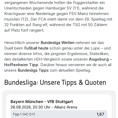
vergangenen Wochenende holten die Fuggerstädter ein
Unentschieden gegen Hamburger SV (1:1), während die
Kraichgauer eine Niederlage gegen FSV Mainz hinnehmen
mussten (1:2). Der FCA steht damit vor dem 29. Spieltag mit
32 Punkten auf Rang elf, während die TSG mit 50 Zählern
auf Platz fünf rangiert.
Hinsichtlich unserer
Bundesliga Wetten
nehmen wir das
Duell beim
Fußball heute
schon genau unter die Lupe – und
nennen diverse Infos, die jüngsten Ergebnisse, Statistiken,
den detaillierten H2H-Vergleich sowie unseren
Augsburg –
Hoffenheim Tipp
. Darüber hinaus servieren wir dir auch all
unsere
Bundesliga Tipps
zum aktuellen Spieltag.
Bundesliga: Unsere Tipps & Quoten
Bayern München - VfB Stuttgart
28.08.2026, 20:30 Uhr - Allianz Arena
1,67
Tipp 1 (HC 0:1)