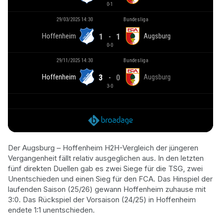
0-1
29/03/2025 14:30
Bundesliga
Hoffenheim
1
1
Augsburg
-
0-0
29/11/2025 14:30
Bundesliga
Hoffenheim
3
0
Augsburg
-
3-0
Der Augsburg – Hoffenheim H2H-Vergleich der jüngeren
Vergangenheit fällt relativ ausgeglichen aus. In den letzten
fünf direkten Duellen gab es zwei Siege für die TSG, zwei
Unentschieden und einen Sieg für den FCA. Das Hinspiel der
laufenden Saison (25/26) gewann Hoffenheim zuhause mit
3:0. Das Rückspiel der Vorsaison (24/25) in Hoffenheim
endete 1:1 unentschieden.