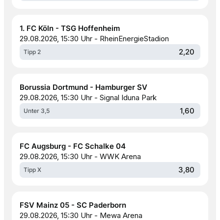
1. FC Köln - TSG Hoffenheim
29.08.2026, 15:30 Uhr - RheinEnergieStadion
2,20
Tipp 2
Borussia Dortmund - Hamburger SV
29.08.2026, 15:30 Uhr - Signal Iduna Park
1,60
Unter 3,5
FC Augsburg - FC Schalke 04
29.08.2026, 15:30 Uhr - WWK Arena
3,80
Tipp X
FSV Mainz 05 - SC Paderborn
29.08.2026, 15:30 Uhr - Mewa Arena