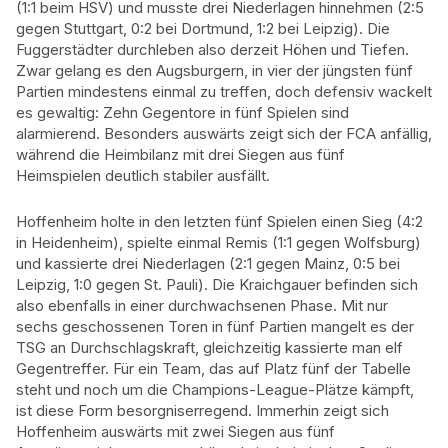
(1:1 beim HSV) und musste drei Niederlagen hinnehmen (2:5
gegen Stuttgart, 0:2 bei Dortmund, 1:2 bei Leipzig). Die
Fuggerstädter durchleben also derzeit Höhen und Tiefen.
Zwar gelang es den Augsburgern, in vier der jüngsten fünf
Partien mindestens einmal zu treffen, doch defensiv wackelt
es gewaltig: Zehn Gegentore in fünf Spielen sind
alarmierend. Besonders auswärts zeigt sich der FCA anfällig,
während die Heimbilanz mit drei Siegen aus fünf
Heimspielen deutlich stabiler ausfällt.
Hoffenheim holte in den letzten fünf Spielen einen Sieg (4:2
in Heidenheim), spielte einmal Remis (1:1 gegen Wolfsburg)
und kassierte drei Niederlagen (2:1 gegen Mainz, 0:5 bei
Leipzig, 1:0 gegen St. Pauli). Die Kraichgauer befinden sich
also ebenfalls in einer durchwachsenen Phase. Mit nur
sechs geschossenen Toren in fünf Partien mangelt es der
TSG an Durchschlagskraft, gleichzeitig kassierte man elf
Gegentreffer. Für ein Team, das auf Platz fünf der Tabelle
steht und noch um die Champions-League-Plätze kämpft,
ist diese Form besorgniserregend. Immerhin zeigt sich
Hoffenheim auswärts mit zwei Siegen aus fünf