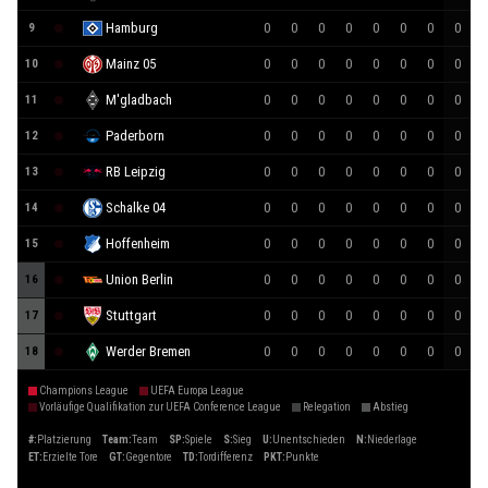
Hamburg
0
0
0
0
0
0
0
0
9
Mainz 05
0
0
0
0
0
0
0
0
10
M'gladbach
0
0
0
0
0
0
0
0
11
Paderborn
0
0
0
0
0
0
0
0
12
RB Leipzig
0
0
0
0
0
0
0
0
13
Schalke 04
0
0
0
0
0
0
0
0
14
Hoffenheim
0
0
0
0
0
0
0
0
15
Union Berlin
0
0
0
0
0
0
0
0
16
Stuttgart
0
0
0
0
0
0
0
0
17
Werder Bremen
0
0
0
0
0
0
0
0
18
Champions League
UEFA Europa League
Vorläufige Qualifikation zur UEFA Conference League
Relegation
Abstieg
#
:
Platzierung
Team
:
Team
SP
:
Spiele
S
:
Sieg
U
:
Unentschieden
N
:
Niederlage
ET
:
Erzielte Tore
GT
:
Gegentore
TD
:
Tordifferenz
PKT
:
Punkte