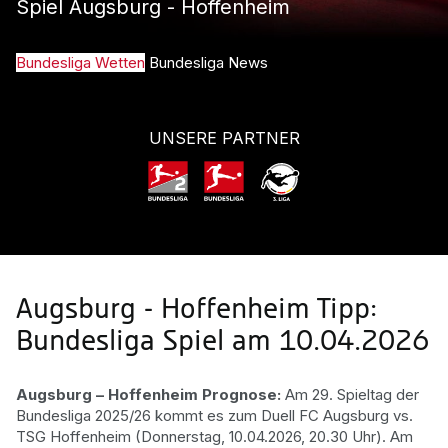
Spiel Augsburg - Hoffenheim
Bundesliga Wetten
Bundesliga News
UNSERE PARTNER
Augsburg - Hoffenheim Tipp:
Bundesliga Spiel am 10.04.2026
Augsburg – Hoffenheim Prognose:
Am 29. Spieltag der
Bundesliga 2025/26 kommt es zum Duell FC Augsburg vs.
TSG Hoffenheim (Donnerstag, 10.04.2026, 20.30 Uhr). Am