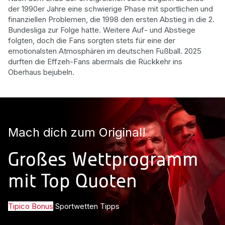
der 1990er Jahre eine schwierige Phase mit sportlichen und
finanziellen Problemen, die 1998 den ersten Abstieg in die 2.
Bundesliga zur Folge hatte. Weitere Auf- und Abstiege
folgten, doch die Fans sorgten stets für eine der
emotionalsten Atmosphären im deutschen Fußball. 2025
durften die Effzeh-Fans abermals die Rückkehr ins
Oberhaus bejubeln.
Mach dich zum Original!
Großes Wettprogramm
mit Top Quoten
Tipico Bonus
Sportwetten Tipps