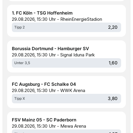
1. FC Köln - TSG Hoffenheim
29.08.2026, 15:30 Uhr - RheinEnergieStadion
2,20
Tipp 2
Borussia Dortmund - Hamburger SV
29.08.2026, 15:30 Uhr - Signal Iduna Park
1,60
Unter 3,5
FC Augsburg - FC Schalke 04
29.08.2026, 15:30 Uhr - WWK Arena
3,80
Tipp X
FSV Mainz 05 - SC Paderborn
29.08.2026, 15:30 Uhr - Mewa Arena