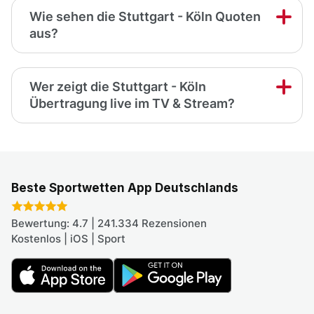
Wie sehen die Stuttgart - Köln Quoten
aus?
Wer zeigt die Stuttgart - Köln
Übertragung live im TV & Stream?
Beste Sportwetten App Deutschlands
Bewertung: 4.7 | 241.334 Rezensionen
Kostenlos | iOS | Sport