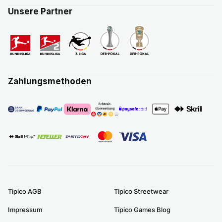
Unsere Partner
Zahlungsmethoden
Tipico AGB
Tipico Streetwear
Impressum
Tipico Games Blog