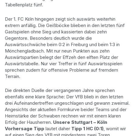
Tabellenplatz fünf.
Der 1. FC Köln hingegen zeigt sich auswärts weiterhin
extrem anfällig. Die Geißböcke blieben in den letzten fünf
Gastspielen ohne Sieg und kassierten dabei zehn
Gegentore. Besonders deutlich wurde die
Auswärtsschwäche beim 0:2 in Freiburg und beim 1:3 in
Mönchengladbach. Mit nur neun Punkten aus zehn
Auswärtspartien belegt der Effzeh den elften Platz der
Auswärtstabelle. Nur vier Treffer in fünf Auswärtsspielen
sprechen zudem für offensive Probleme auf fremdem
Terrain.
Die direkten Duelle der vergangenen Jahre sprechen
ebenfalls eine klare Sprache: Der VfB blieb in den letzten
drei Aufeinandertreffen ungeschlagen und gewann zweimal.
Angesichts der aktuellen Formkurve beider Teams und der
Heimstärke der Schwaben rechnen wir mit einem klaren
Erfolg der Hausherren.
Unsere Stuttgart – Köln
Vorhersage Tipp
lautet daher
Tipp 1 HC (0:1)
, womit wir
auf einen Sieg des VfB mit mindestens zwei Toren