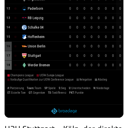
Paderborn
0
0
0
0
0
0
0
0
12
RB Leipzig
0
0
0
0
0
0
0
0
13
Schalke 04
0
0
0
0
0
0
0
0
14
Hoffenheim
0
0
0
0
0
0
0
0
15
Union Berlin
0
0
0
0
0
0
0
0
16
Stuttgart
0
0
0
0
0
0
0
0
17
Werder Bremen
0
0
0
0
0
0
0
0
18
Champions League
UEFA Europa League
Vorläufige Qualifikation zur UEFA Conference League
Relegation
Abstieg
#
:
Platzierung
Team
:
Team
SP
:
Spiele
S
:
Sieg
U
:
Unentschieden
N
:
Niederlage
ET
:
Erzielte Tore
GT
:
Gegentore
TD
:
Tordifferenz
PKT
:
Punkte