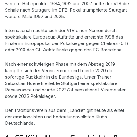
weitere Höhepunkte: 1984, 1992 und 2007 holte der VfB die
Schale nach Stuttgart. Im DFB-Pokal triumphierte Stuttgart
weitere Male 1997 und 2025.
International machte sich der VfB einen Namen durch
spektakuläre Europacup-Auftritte und erreichte 1998 das
Finale im Europapokal der Pokalsieger gegen Chelsea (0:1)
oder 2010 das CL-Achtelfinale gegen den FC Barcelona.
Nach einer schwierigen Phase mit dem Abstieg 2019
kämpfte sich der Verein zurück und feierte 2020 die
sofortige Rückkehr in die Bundesliga. Unter Trainer
Sebastian Hoeneß erlebte Stuttgart eine spektakuläre
Renaissance und wurde 2023/24 sensationell Vizemeister
sowie 2025 Pokalsieger.
Der Traditionsverein aus dem „Ländle“ gilt heute als einer
der emotionalsten und bedeutungsvollsten Klubs
Deutschlands.