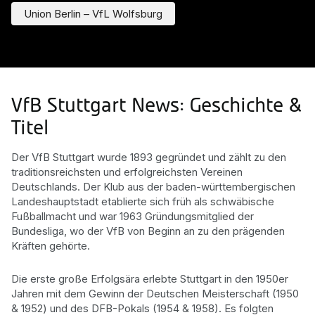
Union Berlin – VfL Wolfsburg
VfB Stuttgart News: Geschichte &
Titel
Der VfB Stuttgart wurde 1893 gegründet und zählt zu den
traditionsreichsten und erfolgreichsten Vereinen
Deutschlands. Der Klub aus der baden-württembergischen
Landeshauptstadt etablierte sich früh als schwäbische
Fußballmacht und war 1963 Gründungsmitglied der
Bundesliga, wo der VfB von Beginn an zu den prägenden
Kräften gehörte.
Die erste große Erfolgsära erlebte Stuttgart in den 1950er
Jahren mit dem Gewinn der Deutschen Meisterschaft (1950
& 1952) und des DFB-Pokals (1954 & 1958). Es folgten