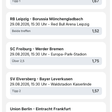
1,67
Tipp 1
RB Leipzig - Borussia Mönchengladbach
29.08.2026, 15:30 Uhr - Red Bull Arena Leipzig
1,52
Beide treffen
SC Freiburg - Werder Bremen
29.08.2026, 15:30 Uhr - Europa-Park-Stadion
1,75
Über 2,5
SV Elversberg - Bayer Leverkusen
29.08.2026, 15:30 Uhr - Waldstadion Kaiserlinde
1,57
Tipp 2
Union Berlin - Eintracht Frankfurt