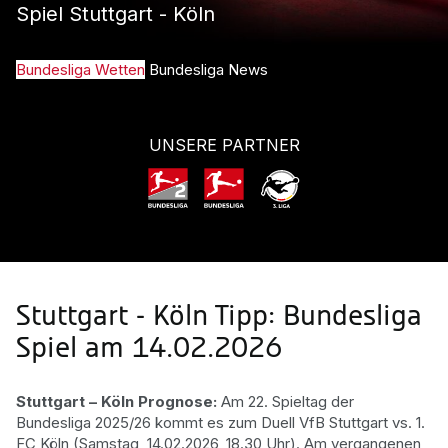
Spiel Stuttgart - Köln
Bundesliga Wetten
Bundesliga News
UNSERE PARTNER
Stuttgart - Köln Tipp: Bundesliga
Spiel am 14.02.2026
Stuttgart – Köln Prognose:
Am 22. Spieltag der
Bundesliga 2025/26 kommt es zum Duell VfB Stuttgart vs. 1.
FC Köln (Samstag, 14.02.2026, 18.30 Uhr). Am vergangenen