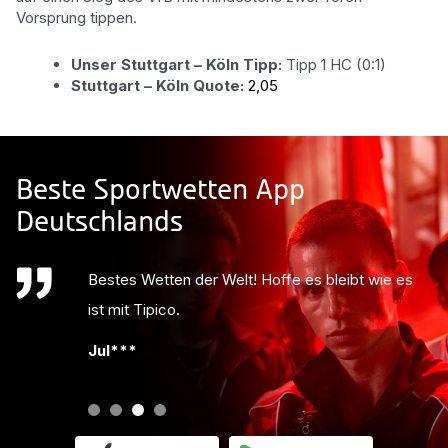
Vorsprung tippen.
Unser Stuttgart – Köln Tipp:
Tipp 1 HC (0:1)
Stuttgart – Köln Quote:
2,05
Beste Sportwetten App
Deutschlands
Bestes Wetten der Welt! Hoffe es bleibt wie es
ist mit Tipico.
Jul***