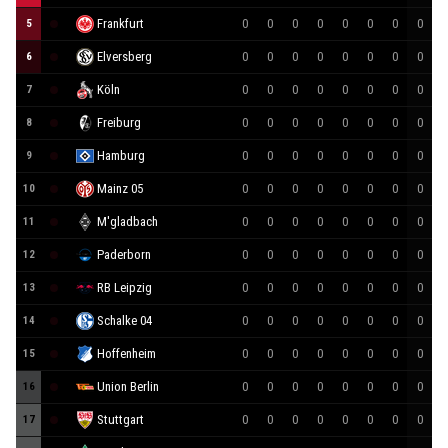
Frankfurt
0
0
0
0
0
0
0
0
5
Elversberg
0
0
0
0
0
0
0
0
6
Köln
0
0
0
0
0
0
0
0
7
Freiburg
0
0
0
0
0
0
0
0
8
Hamburg
0
0
0
0
0
0
0
0
9
Mainz 05
0
0
0
0
0
0
0
0
10
M'gladbach
0
0
0
0
0
0
0
0
11
Paderborn
0
0
0
0
0
0
0
0
12
RB Leipzig
0
0
0
0
0
0
0
0
13
Schalke 04
0
0
0
0
0
0
0
0
14
Hoffenheim
0
0
0
0
0
0
0
0
15
Union Berlin
0
0
0
0
0
0
0
0
16
Stuttgart
0
0
0
0
0
0
0
0
17