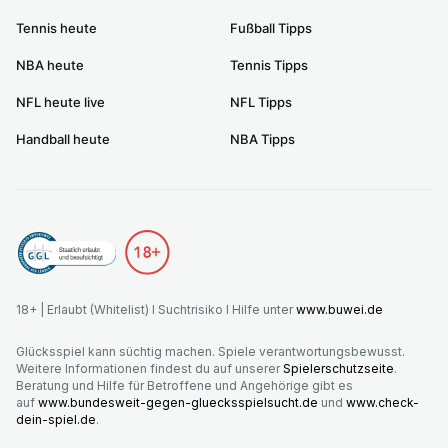
Tennis heute
Fußball Tipps
NBA heute
Tennis Tipps
NFL heute live
NFL Tipps
Handball heute
NBA Tipps
18+ | Erlaubt (Whitelist) I Suchtrisiko I Hilfe unter
www.buwei.de
Glücksspiel kann süchtig machen. Spiele verantwortungsbewusst.
Weitere Informationen findest du auf unserer
Spielerschutzseite
.
Beratung und Hilfe für Betroffene und Angehörige gibt es
auf
www.bundesweit-gegen-gluecksspielsucht.de
und
www.check-
dein-spiel.de
.