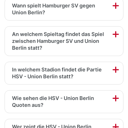
Wann spielt Hamburger SV gegen
Union Berlin?
An welchem Spieltag findet das Spiel
zwischen Hamburger SV und Union
Berlin statt?
In welchem Stadion findet die Partie
HSV - Union Berlin statt?
Wie sehen die HSV - Union Berlin
Quoten aus?
Wer zeigt die HSV - Union Berlin