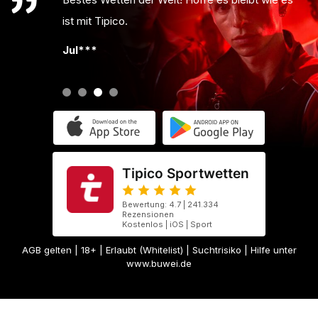
ist mit Tipico.
Jul***
Tipico Sportwetten
Bewertung: 4.7 | 241.334
Rezensionen
Kostenlos | iOS | Sport
AGB gelten
| 18+ | Erlaubt (Whitelist) | Suchtrisiko | Hilfe unter
www.buwei.de