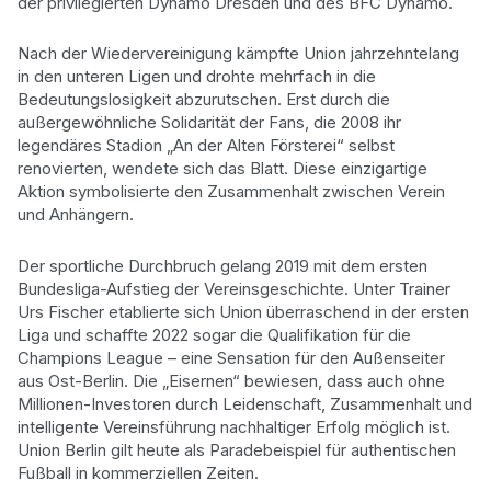
der privilegierten Dynamo Dresden und des BFC Dynamo.
Nach der Wiedervereinigung kämpfte Union jahrzehntelang
in den unteren Ligen und drohte mehrfach in die
Bedeutungslosigkeit abzurutschen. Erst durch die
außergewöhnliche Solidarität der Fans, die 2008 ihr
legendäres Stadion „An der Alten Försterei“ selbst
renovierten, wendete sich das Blatt. Diese einzigartige
Aktion symbolisierte den Zusammenhalt zwischen Verein
und Anhängern.
Der sportliche Durchbruch gelang 2019 mit dem ersten
Bundesliga-Aufstieg der Vereinsgeschichte. Unter Trainer
Urs Fischer etablierte sich Union überraschend in der ersten
Liga und schaffte 2022 sogar die Qualifikation für die
Champions League – eine Sensation für den Außenseiter
aus Ost-Berlin. Die „Eisernen“ bewiesen, dass auch ohne
Millionen-Investoren durch Leidenschaft, Zusammenhalt und
intelligente Vereinsführung nachhaltiger Erfolg möglich ist.
Union Berlin gilt heute als Paradebeispiel für authentischen
Fußball in kommerziellen Zeiten.