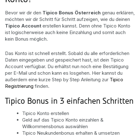
Bevor wir dir den
Tipico Bonus Österreich
genau erklären,
möchten wir dir Schritt für Schritt aufzeigen, wie du deinen
Tipico Account
erstellen kannst. Denn ohne Tipico Konto
ist logischerweise auch keine Einzahlung und somit auch
kein Bonus möglich.
Das Konto ist schnell erstellt. Sobald du alle erforderlichen
Daten eingegeben und gespeichert hast, ist dein Tipico
Account verfügbar. Du erhältst nun noch eine Bestätigung
per E-Mail und schon kann es losgehen. Hier kannst du
außerdem eine kurze Step by Step Anleitung zur
Tipico
Registrierung
finden.
Tipico Bonus in 3 einfachen Schritten
Tipico Konto erstellen
Geld auf das Tipico Konto einzahlen &
Willkommensbonus auswählen
Tipico Neukundenbonus erhalten & umsetzen