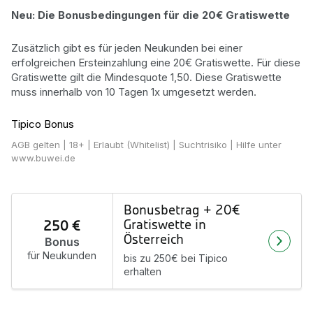
Neu: Die Bonusbedingungen für die 20€ Gratiswette
Zusätzlich gibt es für jeden Neukunden bei einer
erfolgreichen Ersteinzahlung eine 20€ Gratiswette. Für diese
Gratiswette gilt die Mindesquote 1,50. Diese Gratiswette
muss innerhalb von 10 Tagen 1x umgesetzt werden.
Tipico Bonus
AGB gelten
| 18+ | Erlaubt (Whitelist) | Suchtrisiko | Hilfe unter
www.buwei.de
Bonusbetrag + 20€
Gratiswette in
250 €
Bonus
Österreich
für Neukunden
bis zu 250€ bei Tipico
erhalten