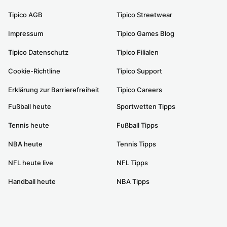
Tipico AGB
Tipico Streetwear
Impressum
Tipico Games Blog
Tipico Datenschutz
Tipico Filialen
Cookie-Richtline
Tipico Support
Erklärung zur Barrierefreiheit
Tipico Careers
Fußball heute
Sportwetten Tipps
Tennis heute
Fußball Tipps
NBA heute
Tennis Tipps
NFL heute live
NFL Tipps
Handball heute
NBA Tipps