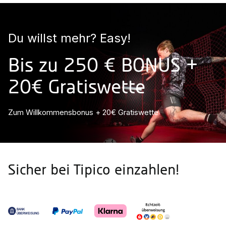
Du willst mehr? Easy!
Bis zu 250 € BONUS +
20€ Gratiswette
Zum Willkommensbonus + 20€ Gratiswette
Sicher bei Tipico einzahlen!