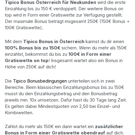
Tipico Bonus Österreich für Neukunden
wird die erste
Einzahlung bis zu 150 € verdoppelt. Der weitere Bonus on
top wird in Form einer Gratiswette zur Verfügung gestellt.
Der maximale Bonus beträgt insgesamt 250€ (150€ Bonus +
100€ Gratiswette).
Mit dem
Tipico Bonus in Österreich
kannst du dir einen
100% Bonus bis zu 150€
sichern. Wenn du mehr als 150€
einzahlst, bekommst du bis zu
100€ in Form einer
Gratiswette on top
! Insgesamt wartet also ein Bonus in
Höhe von 250€ auf dich!
Die
Tipico Bonusbedingungen
unterteilen sich in zwei
Bereiche. Beim klassischen Einzahlungsbonus bis zu 150€
musst du den Einzahlungsbetrag und den Bonusbetrag
jeweils min. 10x umsetzen. Dafür hast du 30 Tage lang Zeit.
Es gelten dabei Mindestquoten von 2,50 bei Einzel- und
Kombiwetten.
Zahlst du mehr als 150€ ein dann wartet ein
zusätzlicher
Bonus in Form einer Gratiswette obendrauf
auf dich.