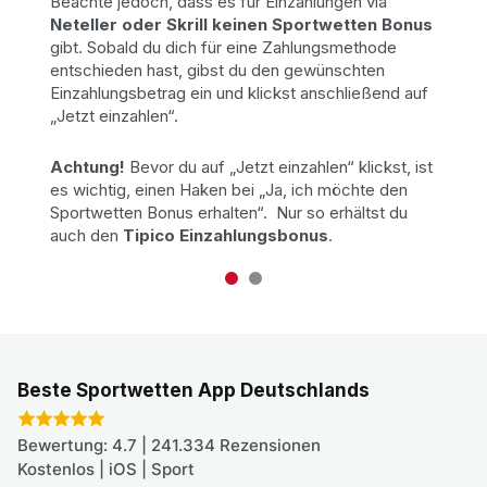
Beachte jedoch, dass es für Einzahlungen via
von mehr als 150€ wird es etwas
Neteller oder Skrill keinen Sportwetten Bonus
komplizierter
. In diesem Fall wartet nämlich
gibt. Sobald du dich für eine Zahlungsmethode
neben dem
Bonusbetrag eine zusätzliche Free
entschieden hast, gibst du den gewünschten
Bet
in Höhe von bis zu 100€ auf dich. Wichtig:
Einzahlungsbetrag ein und klickst anschließend auf
Dieses Angebot betrifft nur deine erste
„Jetzt einzahlen“.
Einzahlung bei Tipico
!
Achtung!
Bevor du auf „Jetzt einzahlen“ klickst, ist
Es spielt dabei keine Rolle, ob du genau 250 Euro
es wichtig, einen Haken bei „Ja, ich möchte den
oder mehr einzahlst. Sprich: Sollte deine erste
Sportwetten Bonus erhalten“. Nur so erhältst du
Einzahlung 300 Euro betragen, erhältst du ebenfalls
auch den
Tipico Einzahlungsbonus
.
150 Euro
Tipico Wettbonus
und eine 100€
Gratiswette on top. Du verfügst somit über 550
Euro auf deinem Tipico Account. Der Tipico Bonus
für Neukunden gilt nur einmal pro Kunde. Zahlst du
also zwei mal 50 Euro ein, erhältst du nur einmal den
50 Euro
Wettbonus
. Auf die zweite Einzahlung
Beste Sportwetten App Deutschlands
wird kein weiterer Bonus gebucht.
zum Tipico Bonus
Bewertung: 4.7 | 241.334 Rezensionen
Kostenlos | iOS | Sport
AGB gelten
| 18+ | Erlaubt (Whitelist) | Suchtrisiko | Hilfe