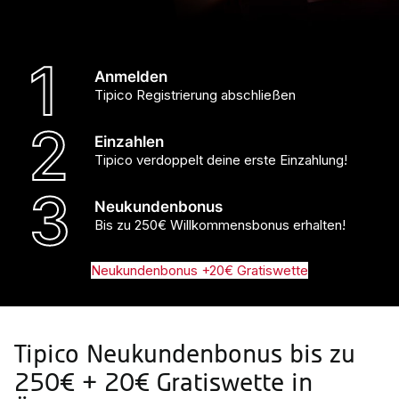
1
Anmelden
Tipico Registrierung abschließen
2
Einzahlen
Tipico verdoppelt deine erste Einzahlung!
3
Neukundenbonus
Bis zu 250€ Willkommensbonus erhalten!
Neukundenbonus +20€ Gratiswette
Tipico Neukundenbonus bis zu
250€ + 20€ Gratiswette in