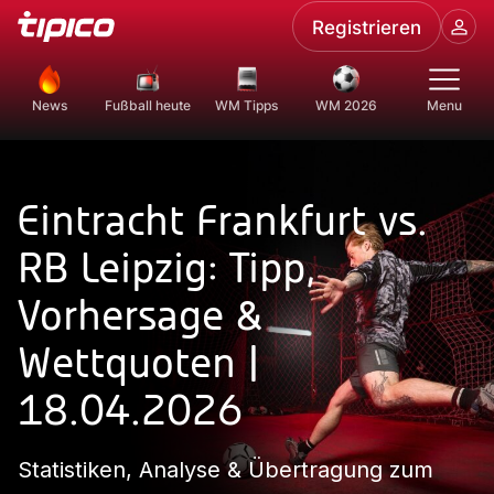
Registrieren
News
Fußball heute
WM Tipps
WM 2026
Menu
Eintracht Frankfurt vs.
RB Leipzig: Tipp,
Vorhersage &
Wettquoten |
18.04.2026
Statistiken, Analyse & Übertragung zum