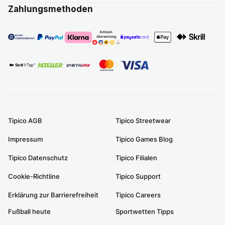
Zahlungsmethoden
Tipico AGB
Tipico Streetwear
Impressum
Tipico Games Blog
Tipico Datenschutz
Tipico Filialen
Cookie-Richtline
Tipico Support
Erklärung zur Barrierefreiheit
Tipico Careers
Fußball heute
Sportwetten Tipps