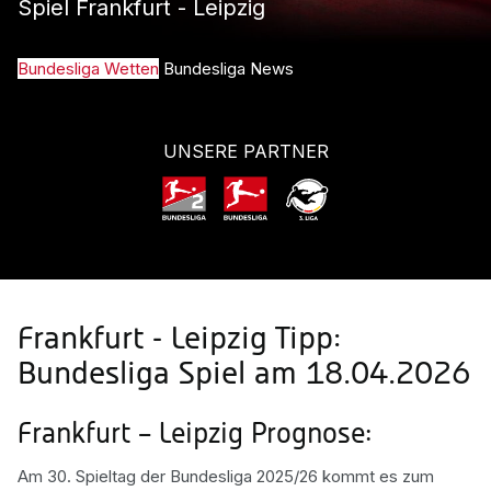
Spiel Frankfurt - Leipzig
Bundesliga Wetten
Bundesliga News
UNSERE PARTNER
Frankfurt - Leipzig Tipp:
Bundesliga Spiel am 18.04.2026
Frankfurt – Leipzig Prognose:
Am 30. Spieltag der Bundesliga 2025/26 kommt es zum