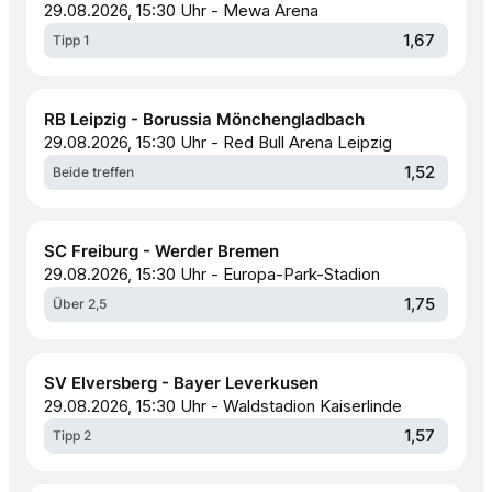
29.08.2026, 15:30 Uhr - Mewa Arena
1,67
Tipp 1
RB Leipzig - Borussia Mönchengladbach
29.08.2026, 15:30 Uhr - Red Bull Arena Leipzig
1,52
Beide treffen
SC Freiburg - Werder Bremen
29.08.2026, 15:30 Uhr - Europa-Park-Stadion
1,75
Über 2,5
SV Elversberg - Bayer Leverkusen
29.08.2026, 15:30 Uhr - Waldstadion Kaiserlinde
1,57
Tipp 2