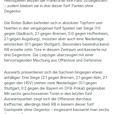
Heimspielen wissen die Frankfurter ihre Fans zu begeistern
– zudem blieben sie in drei dieser fünf Partien ohne
Gegentor.
Die Roten Bullen befinden sich in absoluter Topform und
feierten in den vergangenen fünf Spielen vier Siege (1:0
gegen Gladbach, 2:1 gegen Bremen, 5:0 gegen Hoffenheim,
2:1 gegen Augsburg), mussten aber auch eine Niederlage
einstecken (0:1 gegen Stuttgart). Besonders beeindruckend:
RB erzielte zehn Tore in diesem Zeitraum und kassierte nur
drei Gegentore. Die Leipziger überzeugen mit einer
hervorragenden Mischung aus Offensive und Defensive.
Auswärts präsentieren sich die Sachsen hingegen etwas
anfälliger: Drei Siege (2:1 gegen Bremen, 2:1 gegen Köln, 2:1
gegen den HSV) stehen zwei Niederlagen (0:1 gegen
Stuttgart, 0:2 gegen die Bayern im DFB-Pokal) gegenüber.
Mit sechs geschossenen Toren in den letzten fünf
Auswärtspartien zeigt sich die Offensive durchaus
treffsicher, allerdings blieb RB in keinem dieser fünf
Gastspiele ohne Gegentor – insgesamt kassierte man sechs