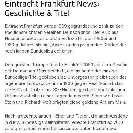
Eintracht Frankfurt News:
Geschichte & Titel
Eintracht Frankfurt wurde 1899 gegründet und zählt zu den
traditionsreichsten Vereinen Deutschlands. Der Klub aus
Hessen erlebte seine erste Blütezeit in den 1950er und
1960er Jahren, als die „Adler“ zu den prägenden Kräften der
noch jungen Bundesliga gehörten.
Den größten Triumph feierte Frankfurt 1959 mit dem Gewinn
der Deutschen Meisterschaft, die bis heute der einzige
Bundesliga-Titel geblieben ist. Unvergessen bleibt auch das
legendäre Europacup-Finale 1960 gegen Real Madrid, das
die Eintracht trotz einer 3:7-Niederlage durch spektakulären
Offensivfußball zu einer Legende machte. Stars wie Erwin
Stein und Richard Kreß prägten diese goldene Ära am Main.
Nach jahrzehntelangen Höhen und Tiefen, die auch Abstiege
in die 2. Bundesliga beinhalteten, erlebte Frankfurt ab 2010
eine bemerkenswerte Renaissance. Unter Trainern wie