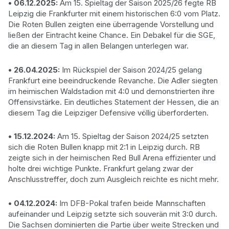
• 06.12.2025:
Am 15. Spieltag der Saison 2025/26 fegte RB
Leipzig die Frankfurter mit einem historischen 6:0 vom Platz.
Die Roten Bullen zeigten eine überragende Vorstellung und
ließen der Eintracht keine Chance. Ein Debakel für die SGE,
die an diesem Tag in allen Belangen unterlegen war.
• 26.04.2025:
Im Rückspiel der Saison 2024/25 gelang
Frankfurt eine beeindruckende Revanche. Die Adler siegten
im heimischen Waldstadion mit 4:0 und demonstrierten ihre
Offensivstärke. Ein deutliches Statement der Hessen, die an
diesem Tag die Leipziger Defensive völlig überforderten.
• 15.12.2024:
Am 15. Spieltag der Saison 2024/25 setzten
sich die Roten Bullen knapp mit 2:1 in Leipzig durch. RB
zeigte sich in der heimischen Red Bull Arena effizienter und
holte drei wichtige Punkte. Frankfurt gelang zwar der
Anschlusstreffer, doch zum Ausgleich reichte es nicht mehr.
• 04.12.2024:
Im DFB-Pokal trafen beide Mannschaften
aufeinander und Leipzig setzte sich souverän mit 3:0 durch.
Die Sachsen dominierten die Partie über weite Strecken und