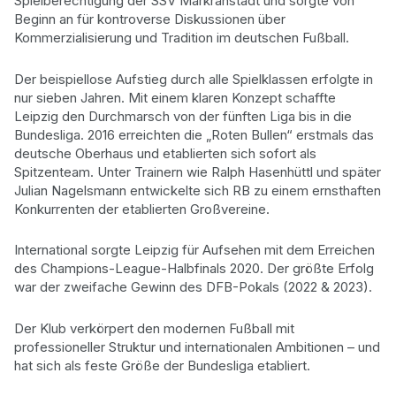
Spielberechtigung der SSV Markranstädt und sorgte von
Beginn an für kontroverse Diskussionen über
Kommerzialisierung und Tradition im deutschen Fußball.
Der beispiellose Aufstieg durch alle Spielklassen erfolgte in
nur sieben Jahren. Mit einem klaren Konzept schaffte
Leipzig den Durchmarsch von der fünften Liga bis in die
Bundesliga. 2016 erreichten die „Roten Bullen“ erstmals das
deutsche Oberhaus und etablierten sich sofort als
Spitzenteam. Unter Trainern wie Ralph Hasenhüttl und später
Julian Nagelsmann entwickelte sich RB zu einem ernsthaften
Konkurrenten der etablierten Großvereine.
International sorgte Leipzig für Aufsehen mit dem Erreichen
des Champions-League-Halbfinals 2020. Der größte Erfolg
war der zweifache Gewinn des DFB-Pokals (2022 & 2023).
Der Klub verkörpert den modernen Fußball mit
professioneller Struktur und internationalen Ambitionen – und
hat sich als feste Größe der Bundesliga etabliert.