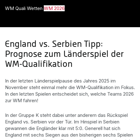
WM Quali Wetten
WM 2026
England vs. Serbien Tipp:
Prognose zum Länderspiel der
WM-Qualifikation
In der letzten Länderspielpause des Jahres 2025 im
November steht einmal mehr die WM-Qualifikation im Fokus.
In den letzten Spielen entscheidet sich, welche Teams 2026
zur WM fahren!
In der Gruppe K steht dabei unter anderem das Rückspiel
England vs. Serbien vor der Tür. Im Hinspiel in Serbien
gewannen die Engländer klar mit 5:0. Generell hat sich
England mit sechs Siegen aus den bisherigen sechs Spielen