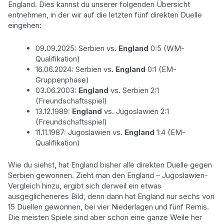
England. Dies kannst du unserer folgenden Übersicht
entnehmen, in der wir auf die letzten fünf direkten Duelle
eingehen:
09.09.2025: Serbien vs.
England
0:5 (WM-
Qualifikation)
16.06.2024: Serbien vs.
England
0:1 (EM-
Gruppenphase)
03.06.2003:
England
vs. Serbien 2:1
(Freundschaftsspiel)
13.12.1989:
England
vs. Jugoslawien 2:1
(Freundschaftsspiel)
11.11.1987: Jugoslawien vs.
England
1:4 (EM-
Qualifikation)
Wie du siehst, hat England bisher alle direkten Duelle gegen
Serbien gewonnen. Zieht man den England – Jugoslawien-
Vergleich hinzu, ergibt sich derweil ein etwas
ausgeglicheneres Bild, denn dann hat England nur sechs von
15 Duellen gewonnen, bei vier Niederlagen und fünf Remis.
Die meisten Spiele sind aber schon eine ganze Weile her