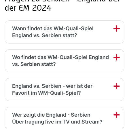
der EM 2024
Wann findet das WM-Quali-Spiel
England vs. Serbien statt?
Wo findet das WM-Quali-Spiel England
vs. Serbien statt?
England vs. Serbien - wer ist der
Favorit im WM-Quali-Spiel?
Wer zeigt die England - Serbien
Übertragung live im TV und Stream?