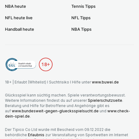
NBA heute
Tennis Tipps
NFL heute live
NFL Tipps
Handball heute
NBA Tipps
18+ | Erlaubt (Whitelist) I Suchtrisiko I Hilfe unter
www.buwei.de
Glücksspiel kann süchtig machen. Spiele verantwortungsbewusst.
Weitere Informationen findest du auf unserer
Spielerschutzseite
.
Beratung und Hilfe für Betroffene und Angehörige gibt es
auf
www.bundesweit-gegen-gluecksspielsucht.de
und
www.check-
dein-spiel.de
.
Der Tipico Co Ltd wurde mit Bescheid vom 09.12.2022 die
behördliche
Erlaubnis
zur Veranstaltung von Sportwetten im Internet