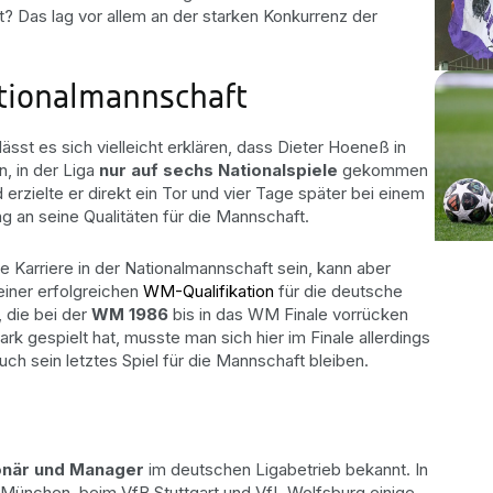
t? Das lag vor allem an der starken Konkurrenz der
ationalmannschaft
lässt es sich vielleicht erklären, dass Dieter Hoeneß in
, in der Liga
nur auf sechs Nationalspiele
gekommen
 erzielte er direkt ein Tor und vier Tage später bei einem
g an seine Qualitäten für die Mannschaft.
 Karriere in der Nationalmannschaft sein, kann aber
einer erfolgreichen
WM-Qualifikation
für die deutsche
 die bei der
WM 1986
bis in das WM Finale vorrücken
 gespielt hat, musste man sich hier im Finale allerdings
uch sein letztes Spiel für die Mannschaft bleiben.
ionär und Manager
im deutschen Ligabetrieb bekannt. In
 München, beim VfB Stuttgart und VfL Wolfsburg einige