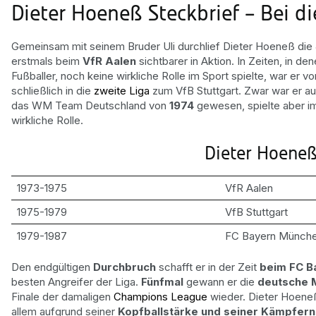
Dieter Hoeneß Steckbrief – Bei di
Gemeinsam mit seinem Bruder Uli durchlief Dieter Hoeneß die
erstmals beim
VfR Aalen
sichtbarer in Aktion. In Zeiten, in d
Fußballer, noch keine wirkliche Rolle im Sport spielte, war er 
schließlich in die
zweite Liga
zum VfB Stuttgart. Zwar war er auc
das WM Team Deutschland von
1974
gewesen, spielte aber im
wirkliche Rolle.
Dieter Hoene
1973-1975
VfR Aalen
1975-1979
VfB Stuttgart
1979-1987
FC Bayern Münch
Den endgültigen
Durchbruch
schafft er in der Zeit
beim FC B
besten Angreifer der Liga.
Fünfmal
gewann er die
deutsche 
Finale der damaligen
Champions League
wieder. Dieter Hoeneß
allem aufgrund seiner
Kopfballstärke und seiner Kämpfern