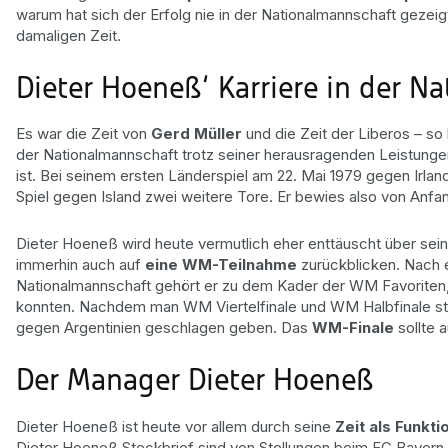
warum hat sich der Erfolg nie in der Nationalmannschaft gezeig
damaligen Zeit.
Dieter Hoeneß‘ Karriere in der N
Es war die Zeit von
Gerd Müller
und die Zeit der Liberos – so 
der Nationalmannschaft trotz seiner herausragenden Leistungen
ist. Bei seinem ersten Länderspiel am 22. Mai 1979 gegen Irland
Spiel gegen Island zwei weitere Tore. Er bewies also von Anfan
Dieter Hoeneß wird heute vermutlich eher enttäuscht über seine
immerhin auch auf
eine WM-Teilnahme
zurückblicken. Nach 
Nationalmannschaft gehört er zu dem Kader der WM Favoriten,
konnten. Nachdem man WM Viertelfinale und WM Halbfinale stark
gegen Argentinien geschlagen geben. Das
WM-Finale
sollte a
Der Manager Dieter Hoeneß
Dieter Hoeneß ist heute vor allem durch seine
Zeit als Funkt
Dieter Hoeneß Steckbrief sind von Stellungen beim FC Bayern