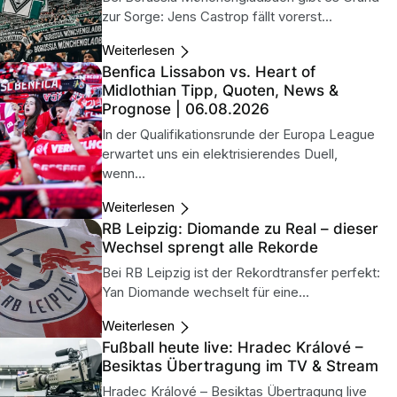
zur Sorge: Jens Castrop fällt vorerst...
Weiterlesen
Benfica Lissabon vs. Heart of
Midlothian Tipp, Quoten, News &
Prognose | 06.08.2026
In der Qualifikationsrunde der Europa League
erwartet uns ein elektrisierendes Duell,
wenn...
Weiterlesen
RB Leipzig: Diomande zu Real – dieser
Wechsel sprengt alle Rekorde
Bei RB Leipzig ist der Rekordtransfer perfekt:
Yan Diomande wechselt für eine...
Weiterlesen
Fußball heute live: Hradec Králové –
Besiktas Übertragung im TV & Stream
Hradec Králové – Besiktas Übertragung live