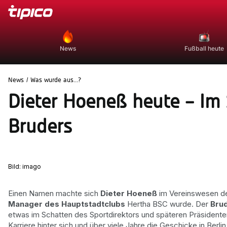
News
Fußball heute
News
/
Was wurde aus...?
Dieter Hoeneß heute – Im
Bruders
Bild: imago
Einen Namen machte sich
Dieter Hoeneß
im Vereinswesen de
Manager des Hauptstadtclubs
Hertha BSC wurde. Der
Brud
etwas im Schatten des Sportdirektors und späteren Präsident
Karriere hinter sich und über viele Jahre die Geschicke in Berli