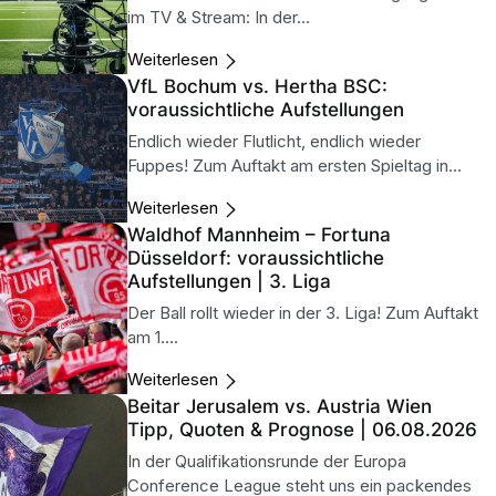
im TV & Stream: In der...
Weiterlesen
VfL Bochum vs. Hertha BSC:
voraussichtliche Aufstellungen
Endlich wieder Flutlicht, endlich wieder
Fuppes! Zum Auftakt am ersten Spieltag in...
Weiterlesen
Waldhof Mannheim – Fortuna
Düsseldorf: voraussichtliche
Aufstellungen | 3. Liga
Der Ball rollt wieder in der 3. Liga! Zum Auftakt
am 1....
Weiterlesen
Beitar Jerusalem vs. Austria Wien
Tipp, Quoten & Prognose | 06.08.2026
In der Qualifikationsrunde der Europa
Conference League steht uns ein packendes