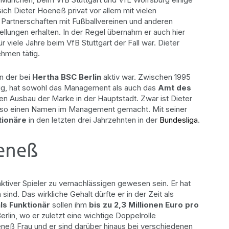
ch Dieter Hoeneß privat vor allem mit vielen
artnerschaften mit Fußballvereinen und anderen
ellungen erhalten. In der Regel übernahm er auch hier
ür viele Jahre beim VfB Stuttgart der Fall war. Dieter
hmen tätig.
in der bei
Hertha BSC Berlin
aktiv war. Zwischen 1995
ätig, hat sowohl das Management als auch das
Amt des
den Ausbau der Marke in der Hauptstadt. Zwar ist Dieter
r also einen Namen im Management gemacht. Mit seiner
tionäre
in den letzten drei Jahrzehnten in der
Bundesliga
.
oeneß
ktiver Spieler zu vernachlässigen gewesen sein. Er hat
 sind. Das wirkliche Gehalt dürfte er in der Zeit als
als Funktionär
sollen ihm
bis zu 2,3 Millionen Euro pro
lin, wo er zuletzt eine wichtige Doppelrolle
eß Frau und er sind darüber hinaus bei verschiedenen